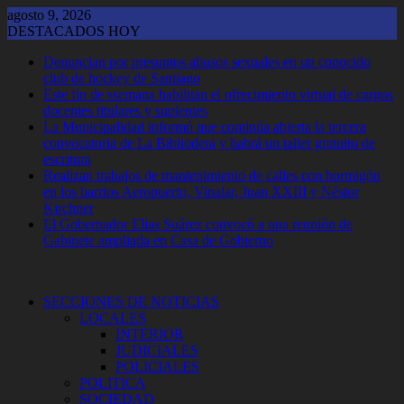
Saltar
agosto 9, 2026
al
DESTACADOS HOY
contenido
Denuncian por presuntos abusos sexuales en un conocido
club de hockey de Santiago
Este fin de ssemana habilitan el ofrecimiento virtual de cargos
docentes titulares y suplentes
La Municipalidad informó que continúa abierta la tercera
convocatoria de La Bibliodera y habrá un taller gratuito de
escritura
Realizan trabajos de mantenimiento de calles con hormigón
en los barrios Aeropuerto, Vinalar, Juan XXIII y Néstor
Kirchner
El Gobernador Elias Suárez convocó a una reunión de
Gabinete ampliada en Casa de Gobierno
SECCIONES DE NOTICIAS
LOCALES
INTERIOR
JUDICIALES
POLICIALES
POLITICA
SOCIEDAD