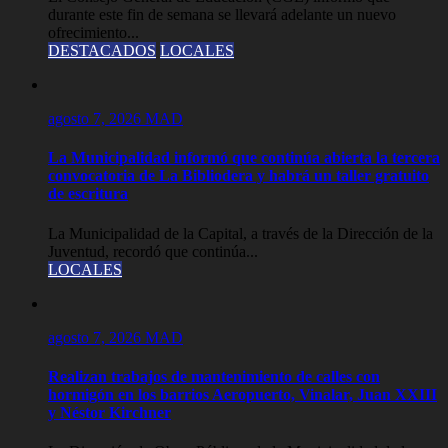
durante este fin de semana se llevará adelante un nuevo
ofrecimiento...
DESTACADOS
LOCALES
agosto 7, 2026
MAD
La Municipalidad informó que continúa abierta la tercera
convocatoria de La Bibliodera y habrá un taller gratuito
de escritura
La Municipalidad de la Capital, a través de la Dirección de la
Juventud, recordó que continúa...
LOCALES
agosto 7, 2026
MAD
Realizan trabajos de mantenimiento de calles con
hormigón en los barrios Aeropuerto, Vinalar, Juan XXIII
y Néstor Kirchner