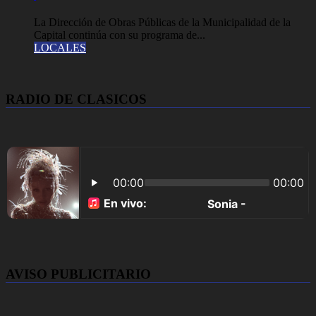
La Dirección de Obras Públicas de la Municipalidad de la
Capital continúa con su programa de...
LOCALES
RADIO DE CLASICOS
AVISO PUBLICITARIO