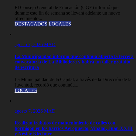
El Consejo General de Educación (CGE) informó que
durante este fin de semana se llevará adelante un nuevo
ofrecimiento...
DESTACADOS
LOCALES
agosto 7, 2026
MAD
La Municipalidad informó que continúa abierta la tercera
convocatoria de La Bibliodera y habrá un taller gratuito
de escritura
La Municipalidad de la Capital, a través de la Dirección de la
Juventud, recordó que continúa...
LOCALES
agosto 7, 2026
MAD
Realizan trabajos de mantenimiento de calles con
hormigón en los barrios Aeropuerto, Vinalar, Juan XXIII
y Néstor Kirchner