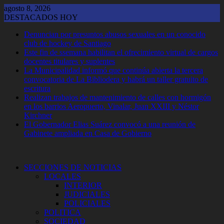
Saltar
agosto 8, 2026
al
DESTACADOS HOY
contenido
Denuncian por presuntos abusos sexuales en un conocido
club de hockey de Santiago
Este fin de ssemana habilitan el ofrecimiento virtual de cargos
docentes titulares y suplentes
La Municipalidad informó que continúa abierta la tercera
convocatoria de La Bibliodera y habrá un taller gratuito de
escritura
Realizan trabajos de mantenimiento de calles con hormigón
en los barrios Aeropuerto, Vinalar, Juan XXIII y Néstor
Kirchner
El Gobernador Elias Suárez convocó a una reunión de
Gabinete ampliada en Casa de Gobierno
SECCIONES DE NOTICIAS
LOCALES
INTERIOR
JUDICIALES
POLICIALES
POLITICA
SOCIEDAD