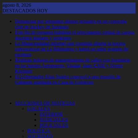
Saltar
agosto 8, 2026
al
DESTACADOS HOY
contenido
Denuncian por presuntos abusos sexuales en un conocido
club de hockey de Santiago
Este fin de ssemana habilitan el ofrecimiento virtual de cargos
docentes titulares y suplentes
La Municipalidad informó que continúa abierta la tercera
convocatoria de La Bibliodera y habrá un taller gratuito de
escritura
Realizan trabajos de mantenimiento de calles con hormigón
en los barrios Aeropuerto, Vinalar, Juan XXIII y Néstor
Kirchner
El Gobernador Elias Suárez convocó a una reunión de
Gabinete ampliada en Casa de Gobierno
SECCIONES DE NOTICIAS
LOCALES
INTERIOR
JUDICIALES
POLICIALES
POLITICA
SOCIEDAD