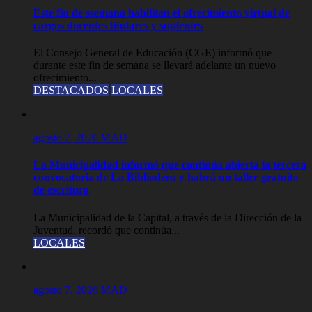
Este fin de ssemana habilitan el ofrecimiento virtual de
cargos docentes titulares y suplentes
El Consejo General de Educación (CGE) informó que
durante este fin de semana se llevará adelante un nuevo
ofrecimiento...
DESTACADOS
LOCALES
agosto 7, 2026
MAD
La Municipalidad informó que continúa abierta la tercera
convocatoria de La Bibliodera y habrá un taller gratuito
de escritura
La Municipalidad de la Capital, a través de la Dirección de la
Juventud, recordó que continúa...
LOCALES
agosto 7, 2026
MAD