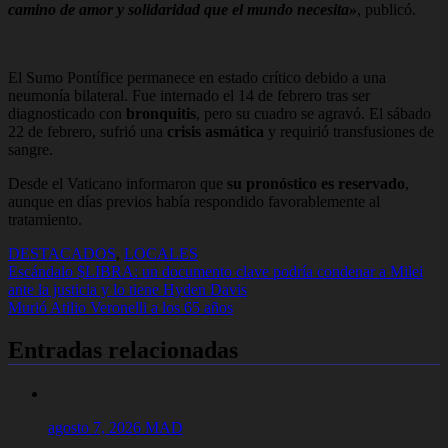
camino de amor y solidaridad que el mundo necesita»
, publicó.
El Sumo Pontífice permanece en estado crítico debido a una
neumonía bilateral. Fue internado el 14 de febrero tras ser
diagnosticado con
bronquitis
, pero su cuadro se agravó. El sábado
22 de febrero, sufrió una
crisis asmática
y requirió transfusiones de
sangre.
Desde el Vaticano informaron que
su pronóstico es reservado
,
aunque en días previos había respondido favorablemente al
tratamiento.
DESTACADOS
,
LOCALES
Navegación
Escándalo $LIBRA: un documento clave podría condenar a Milei
ante la justicia y lo tiene Hyden Davis
de
Murió Atilio Veronelli a los 65 años
entradas
Entradas relacionadas
agosto 7, 2026
MAD