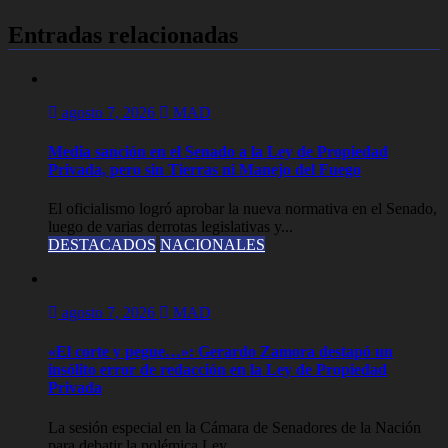
Entradas relacionadas
agosto 7, 2026
MAD
Media sanción en el Senado a la Ley de Propiedad
Privada, pero sin Tierras ni Manejo del Fuego
El oficialismo logró aprobar la nueva normativa en el Senado,
luego de varias derrotas legislativas y...
DESTACADOS
NACIONALES
agosto 7, 2026
MAD
«El corte y pegue…»: Gerardo Zamora destapó un
insólito error de redacción en la Ley de Propiedad
Privada
La sesión especial en la Cámara de Senadores de la Nación
para debatir la polémica Ley...