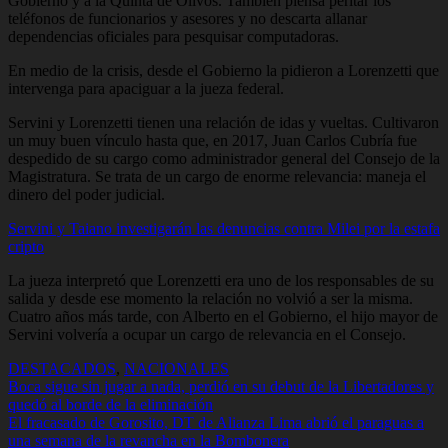
Gobierno y a la Quinta de Olivos. También piensa peritar los
teléfonos de funcionarios y asesores y no descarta allanar
dependencias oficiales para pesquisar computadoras.
En medio de la crisis, desde el Gobierno la pidieron a Lorenzetti que
intervenga para apaciguar a la jueza federal.
Servini y Lorenzetti tienen una relación de idas y vueltas. Cultivaron
un muy buen vínculo hasta que, en 2017, Juan Carlos Cubría fue
despedido de su cargo como administrador general del Consejo de la
Magistratura. Se trata de un cargo de enorme relevancia: maneja el
dinero del poder judicial.
Servini y Taiano investigarán las denuncias contra Milei por la estafa
cripto
La jueza interpretó que Lorenzetti era uno de los responsables de su
salida y desde ese momento la relación no volvió a ser la misma.
Cuatro años más tarde, con Alberto en el Gobierno, el hijo mayor de
Servini volvería a ocupar un cargo de relevancia en el Consejo.
DESTACADOS
,
NACIONALES
Navegación
Boca sigue sin jugar a nada, perdió en su debut de la Libertadores y
quedó al borde de la eliminación
de
El fracasado de Gorosito, DT de Alianza Lima abrió el paraguas a
entradas
una semana de la revancha en la Bombonera