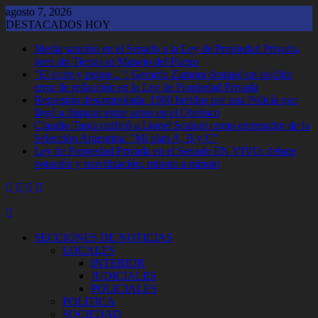
Saltar
agosto 7, 2026
al
DESTACADOS HOY
contenido
Media sanción en el Senado a la Ley de Propiedad Privada,
pero sin Tierras ni Manejo del Fuego
"El corte y pegue...": Gerardo Zamora destapó un insólito
error de redacción en la Ley de Propiedad Privada
Represión descontrolada: 1500 heridos por una Policía que
llegó a disparar entre autos en el Obelisco
Claudio Tapia ratificó a Lionel Scaloni como entrenador de la
Selección Argentina: "Mi plan A, B y C"
Ley de Propiedad Privada en el Senado EN VIVO: debate,
votación y movilización, minuto a minuto
SECCIONES DE NOTICIAS
LOCALES
INTERIOR
JUDICIALES
POLICIALES
POLITICA
SOCIEDAD