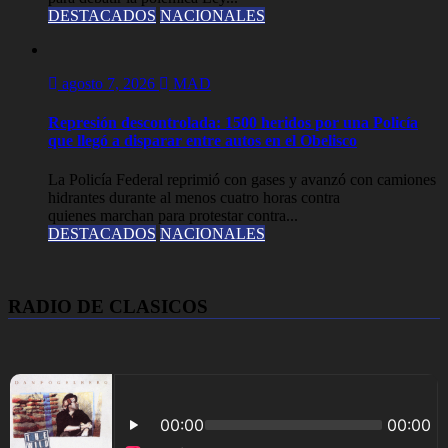
DESTACADOS
NACIONALES
agosto 7, 2026
MAD
Represión descontrolada: 1500 heridos por una Policía
que llegó a disparar entre autos en el Obelisco
La Policía Federal reprimió con gases y avanzó con camiones
hidrantes durante al menos cuatro horas contra
quienes marchan para protestar contra...
DESTACADOS
NACIONALES
RADIO DE CLASICOS