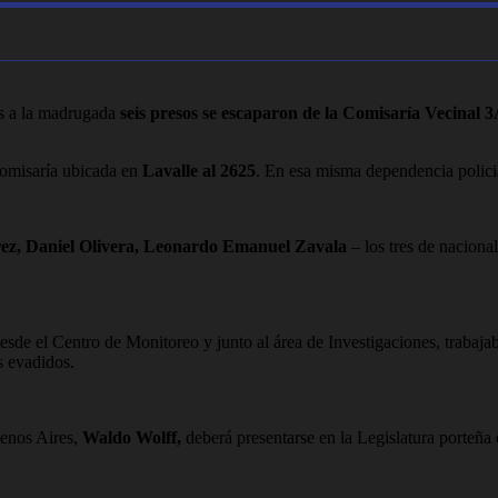
es a la madrugada
seis presos se escaparon de la Comisaría Vecinal 
comisaría ubicada en
Lavalle al 2625
. En esa misma dependencia policia
rez, Daniel Olivera, Leonardo Emanuel Zavala
– los tres de naciona
desde el Centro de Monitoreo y junto al área de Investigaciones, trabajab
s evadidos.
uenos Aires,
Waldo Wolff,
deberá presentarse en la Legislatura porteñ