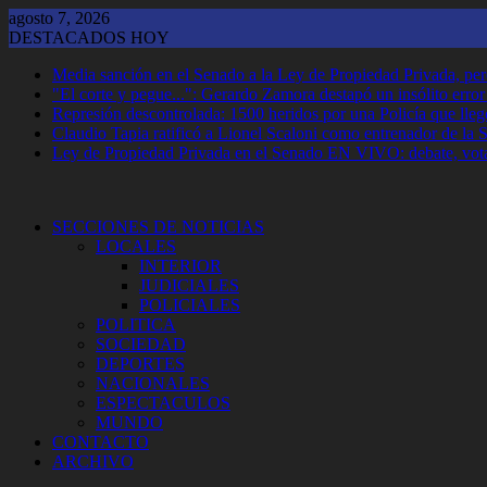
Saltar
agosto 7, 2026
al
DESTACADOS HOY
contenido
Media sanción en el Senado a la Ley de Propiedad Privada, per
"El corte y pegue...": Gerardo Zamora destapó un insólito erro
Represión descontrolada: 1500 heridos por una Policía que llegó
Claudio Tapia ratificó a Lionel Scaloni como entrenador de la 
Ley de Propiedad Privada en el Senado EN VIVO: debate, vota
SECCIONES DE NOTICIAS
LOCALES
INTERIOR
JUDICIALES
POLICIALES
POLITICA
SOCIEDAD
DEPORTES
NACIONALES
ESPECTACULOS
MUNDO
CONTACTO
ARCHIVO