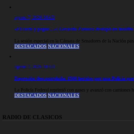
agosto 7, 2026
MAD
«El corte y pegue…»: Gerardo Zamora destapó un insólito 
La sesión especial en la Cámara de Senadores de la Nación para
DESTACADOS
NACIONALES
agosto 7, 2026
MAD
Represión descontrolada: 1500 heridos por una Policía que l
La Policía Federal reprimió con gases y avanzó con camiones hi
DESTACADOS
NACIONALES
RADIO DE CLASICOS