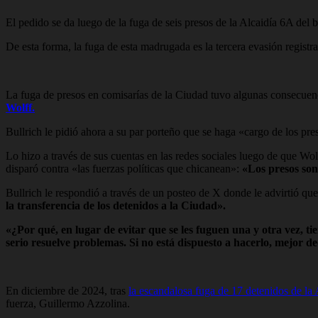
El pedido se da luego de la fuga de seis presos de la Alcaidía 6A del 
De esta forma, la fuga de esta madrugada es la tercera evasión registra
La fuga de presos en comisarías de la Ciudad tuvo algunas consecuenci
Wolff.
Bullrich le pidió ahora a su par porteño que se haga «cargo de los pre
Lo hizo a través de sus cuentas en las redes sociales luego de que Wo
disparó contra «las fuerzas políticas que chicanean»:
«Los presos son
Bullrich le respondió a través de un posteo de X donde le advirtió que
la transferencia de los detenidos a la Ciudad».
«¿Por qué, en lugar de evitar que se les fuguen una y otra vez, t
serio resuelve problemas. Si no está dispuesto a hacerlo, mejor de
En diciembre de 2024, tras
la escandalosa fuga de 17 detenidos de la A
fuerza, Guillermo Azzolina.