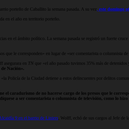
barrio porteño de Caballito la semana pasada. A su vez
,
este domingo otr
da en el año en territorio porteño.
as en el ámbito político. La semana pasada se registró un fuerte cruce 
sos que le corresponden» en lugar de «ser comentarista o columnista de 
lff asegurara en
TN
que «el año pasado tuvimos 35% más de detenidos 
 de Nación».
 «la Policía de la Ciudad detiene a estos delincuentes por delitos comu
iene el caradurismo de no hacerse cargo de los presos que le corres
díquese a ser comentarista o columnista de televisión, como lo hizo
lcaidía 9 en el barrio de Liniers
, Wolff, echó de sus cargos al Jefe de l