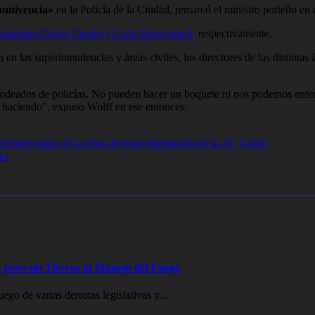
onnivencia»
en la Policía de la Ciudad, remarcó el ministro porteño en 
 generales Diego Casaló y Carla Mangiameli,
respectivamente.
en las superintendencias y áreas civiles, los directores de las distinta
rodeados de policías. No pueden hacer un boquete ni nos podemos enter
s haciendo”, expuso Wolff en ese entonces.
rimera etapa de la obra de repavimentación de la Av. Colón
ro
 pero sin Tierras ni Manejo del Fuego
go de varias derrotas legislativas y...