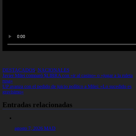
DESTACADOS
,
NACIONALES
Navegación
Javier Milei comparó $LIBRA con «ir al casino» o «jugar a la ruleta
rusa»
de
UP avanza con el pedido de juicio político a Milei: «Lo sucedido es
entradas
gravísimo»
Entradas relacionadas
agosto 7, 2026
MAD