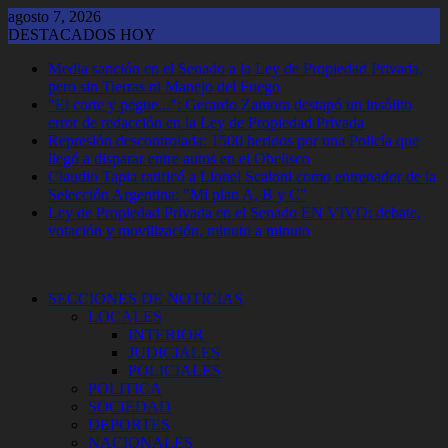
Saltar
agosto 7, 2026
al
DESTACADOS HOY
contenido
Media sanción en el Senado a la Ley de Propiedad Privada,
pero sin Tierras ni Manejo del Fuego
"El corte y pegue...": Gerardo Zamora destapó un insólito
error de redacción en la Ley de Propiedad Privada
Represión descontrolada: 1500 heridos por una Policía que
llegó a disparar entre autos en el Obelisco
Claudio Tapia ratificó a Lionel Scaloni como entrenador de la
Selección Argentina: "Mi plan A, B y C"
Ley de Propiedad Privada en el Senado EN VIVO: debate,
votación y movilización, minuto a minuto
SECCIONES DE NOTICIAS
LOCALES
INTERIOR
JUDICIALES
POLICIALES
POLITICA
SOCIEDAD
DEPORTES
NACIONALES