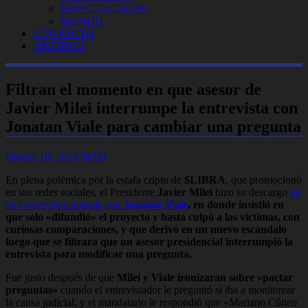
ESPECTACULOS
MUNDO
CONTACTO
ARCHIVO
Filtran el momento en que asesor de
Javier Milei interrumpe la entrevista con
Jonatan Viale para cambiar una pregunta
febrero 18, 2025
MAD
En plena polémica por la estafa cripto de
$LIBRA
, que promocionó
en sus redes sociales, el Presidente
Javier Milei
hizo su descargo
en
una entrevista grabada con
Jonatan Viale
, en donde insistió en
que solo «difundió» el proyecto y hasta culpó a las víctimas, con
curiosas comparaciones, y que derivó en un nuevo escándalo
luego que se filtrara que un asesor presidencial interrumpió la
entrevista para modificar una pregunta.
Fue justo después de que
Milei y Viale ironizaran sobre «pactar
preguntas»
cuando el entrevistador le preguntó si iba a monitorear
la causa judicial, y el mandatario le respondió que «Mariano Cúneo