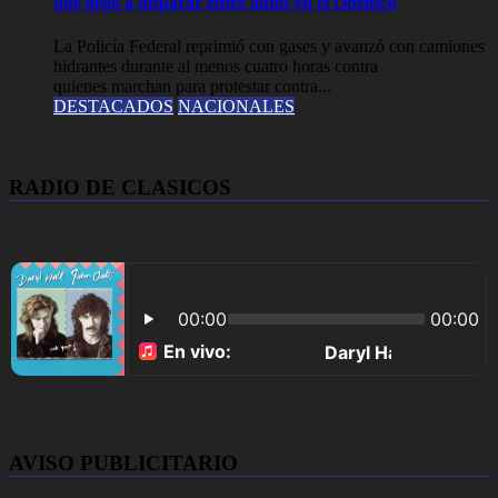
que llegó a disparar entre autos en el Obelisco
La Policía Federal reprimió con gases y avanzó con camiones
hidrantes durante al menos cuatro horas contra
quienes marchan para protestar contra...
DESTACADOS
NACIONALES
RADIO DE CLASICOS
AVISO PUBLICITARIO