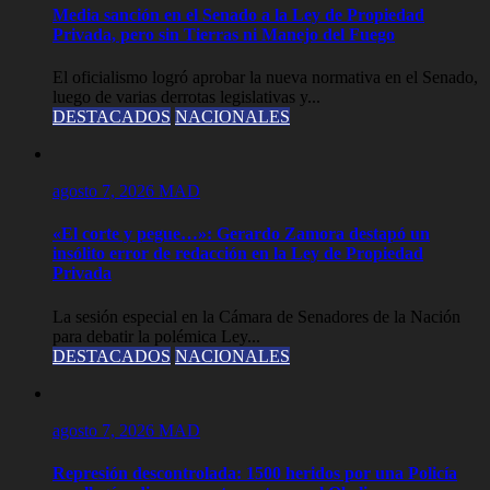
Media sanción en el Senado a la Ley de Propiedad
Privada, pero sin Tierras ni Manejo del Fuego
El oficialismo logró aprobar la nueva normativa en el Senado,
luego de varias derrotas legislativas y...
DESTACADOS
NACIONALES
agosto 7, 2026
MAD
«El corte y pegue…»: Gerardo Zamora destapó un
insólito error de redacción en la Ley de Propiedad
Privada
La sesión especial en la Cámara de Senadores de la Nación
para debatir la polémica Ley...
DESTACADOS
NACIONALES
agosto 7, 2026
MAD
Represión descontrolada: 1500 heridos por una Policía