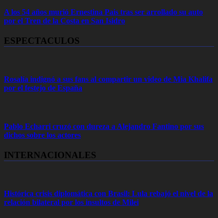
A los 54 años murió Ernestina Pais tras ser arrollado su auto
por el Tren de la Costa en San Isidro
ESPECTACULOS
Rosalía indignó a sus fans al compartir un video de Mia Khalifa
por el festejo de España
Pablo Echarri cruzó con dureza a Alejandro Fantino por sus
dichos sobre los actores
INTERNACIONALES
Histórica crisis diplomática con Brasil: Lula rebajó el nivel de la
relación bilateral por los insultos de Milei