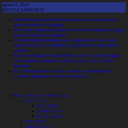
Saltar
agosto 8, 2026
al
DESTACADOS HOY
contenido
Denuncian por presuntos abusos sexuales en un conocido
club de hockey de Santiago
Este fin de ssemana habilitan el ofrecimiento virtual de cargos
docentes titulares y suplentes
La Municipalidad informó que continúa abierta la tercera
convocatoria de La Bibliodera y habrá un taller gratuito de
escritura
Realizan trabajos de mantenimiento de calles con hormigón
en los barrios Aeropuerto, Vinalar, Juan XXIII y Néstor
Kirchner
El Gobernador Elias Suárez convocó a una reunión de
Gabinete ampliada en Casa de Gobierno
SECCIONES DE NOTICIAS
LOCALES
INTERIOR
JUDICIALES
POLICIALES
POLITICA
SOCIEDAD