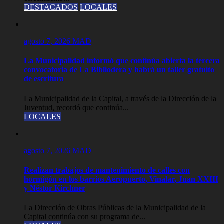
DESTACADOS
LOCALES
agosto 7, 2026
MAD
La Municipalidad informó que continúa abierta la tercera
convocatoria de La Bibliodera y habrá un taller gratuito
de escritura
La Municipalidad de la Capital, a través de la Dirección de la
Juventud, recordó que continúa...
LOCALES
agosto 7, 2026
MAD
Realizan trabajos de mantenimiento de calles con
hormigón en los barrios Aeropuerto, Vinalar, Juan XXIII
y Néstor Kirchner
La Dirección de Obras Públicas de la Municipalidad de la
Capital continúa con su programa de...