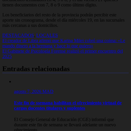
tienen documentos con 7, 8 o 9 como último dígito.
Los beneficiarios del resto de la provincia podrán percibir este
aporte sin cronograma, desde el día miércoles 19, en las sucursales
más cercanas a sus domicilios.
DESTACADOS
,
LOCALES
Navegación
El creador de Libra afirmó que Karina Milei cobró una coima: «Le
mando dinero a la hermana y hace lo que quiero»
de
El Gabinete de Psicología Forense realizó el primer encuentro del
entradas
2025
Entradas relacionadas
agosto 7, 2026
MAD
Este fin de ssemana habilitan el ofrecimiento virtual de
cargos docentes titulares y suplentes
El Consejo General de Educación (CGE) informó que
durante este fin de semana se llevará adelante un nuevo
ofrecimiento...