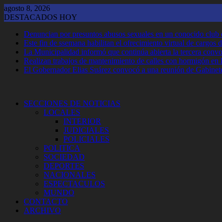
Saltar
agosto 8, 2026
al
DESTACADOS HOY
contenido
Denuncian por presuntos abusos sexuales en un conocido club
Este fin de ssemana habilitan el ofrecimiento virtual de cargos d
La Municipalidad informó que continúa abierta la tercera convoca
Realizan trabajos de mantenimiento de calles con hormigón en 
El Gobernador Elias Suárez convocó a una reunión de Gabinet
SECCIONES DE NOTICIAS
LOCALES
INTERIOR
JUDICIALES
POLICIALES
POLITICA
SOCIEDAD
DEPORTES
NACIONALES
ESPECTACULOS
MUNDO
CONTACTO
ARCHIVO