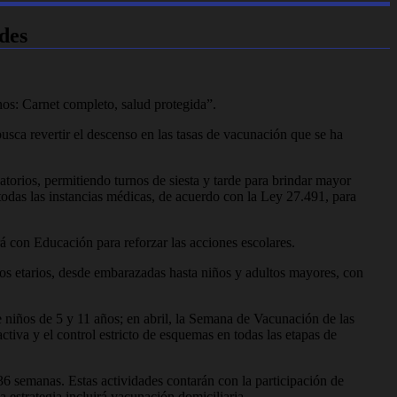
des
nos: Carnet completo, salud protegida”.
usca revertir el descenso en las tasas de vacunación que se ha
atorios, permitiendo turnos de siesta y tarde para brindar mayor
 todas las instancias médicas, de acuerdo con la Ley 27.491, para
á con Educación para reforzar las acciones escolares.
pos etarios, desde embarazadas hasta niños y adultos mayores, con
e niños de 5 y 11 años; en abril, la Semana de Vacunación de las
ctiva y el control estricto de esquemas en todas las etapas de
36 semanas. Estas actividades contarán con la participación de
 estrategia incluirá vacunación domiciliaria.