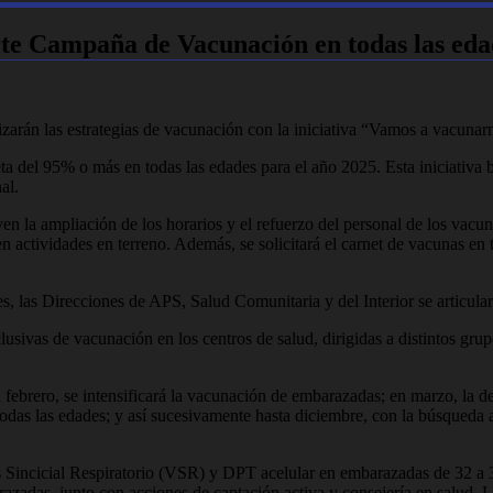
rte Campaña de Vacunación en todas las eda
zarán las estrategias de vacunación con la iniciativa “Vamos a vacunar
a del 95% o más en todas las edades para el año 2025. Esta iniciativa b
al.
yen la ampliación de los horarios y el refuerzo del personal de los vacun
en actividades en terreno. Además, se solicitará el carnet de vacunas en
 las Direcciones de APS, Salud Comunitaria y del Interior se articular
sivas de vacunación en los centros de salud, dirigidas a distintos gru
 febrero, se intensificará la vacunación de embarazadas; en marzo, la d
todas las edades; y así sucesivamente hasta diciembre, con la búsqueda a
us Sincicial Respiratorio (VSR) y DPT acelular en embarazadas de 32 a 
razadas, junto con acciones de captación activa y consejería en salud. La