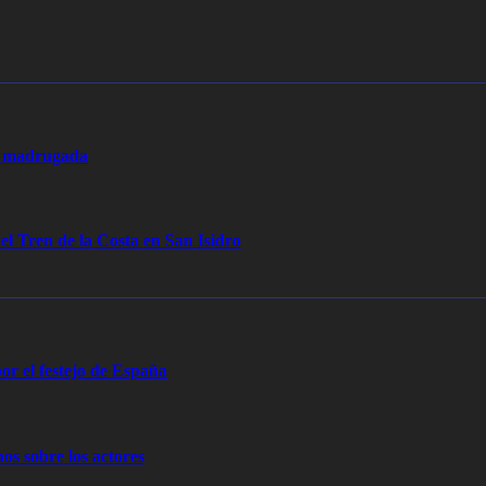
la madrugada
 el Tren de la Costa en San Isidro
or el festejo de España
os sobre los actores