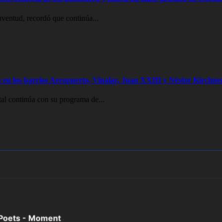
uventud, recordó que continúa...
 en los barrios Aeropuerto, Vinalar, Juan XXIII y Néstor Kirchne
al continúa con su programa de...