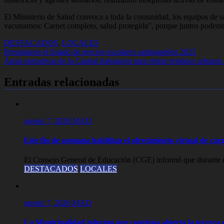
El Ministerio de Salud convoca a toda la comunidad, los equipos de sal
vacunarnos: Carnet completo, salud protegida”, porque juntos podemos
DESTACADOS
,
LOCALES
Navegación
Presentaron el listado de precios escolares santiagueños 2025
Áreas operativas de la Capital trabajaron para retirar residuos urbano
de
entradas
Entradas relacionadas
agosto 7, 2026
MAD
Este fin de ssemana habilitan el ofrecimiento virtual de carg
El Consejo General de Educación (CGE) informó que durante est
DESTACADOS
LOCALES
agosto 7, 2026
MAD
La Municipalidad informó que continúa abierta la tercera c