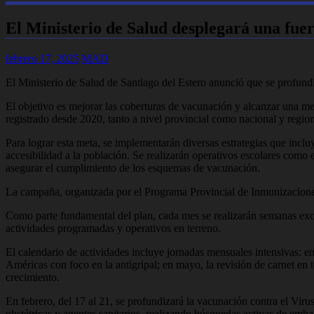
El Ministerio de Salud desplegará una fue
febrero 17, 2025
MAD
El Ministerio de Salud de Santiago del Estero anunció que se profundi
El objetivo es mejorar las coberturas de vacunación y alcanzar una met
registrado desde 2020, tanto a nivel provincial como nacional y region
Para lograr esta meta, se implementarán diversas estrategias que inclu
accesibilidad a la población. Se realizarán operativos escolares como 
asegurar el cumplimiento de los esquemas de vacunación.
La campaña, organizada por el Programa Provincial de Inmunizaciones,
Como parte fundamental del plan, cada mes se realizarán semanas exclu
actividades programadas y operativos en terreno.
El calendario de actividades incluye jornadas mensuales intensivas: en
Américas con foco en la antigripal; en mayo, la revisión de carnet en 
crecimiento.
En febrero, del 17 al 21, se profundizará la vacunación contra el Vir
obstétricas y agentes sanitarios, realizando búsquedas activas de emba