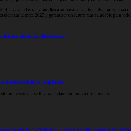
ud, las escuelas y las familias a sumarse a esta iniciativa, porque vac
 alcanzar la meta 2025 y garantizar un futuro más saludable para todo
s que obstruyeron desagües pluviales
os docentes titulares y suplentes
e fin de semana se llevará adelante un nuevo ofrecimiento...
onvocatoria de La Bibliodera y habrá un taller gratuito de escritu