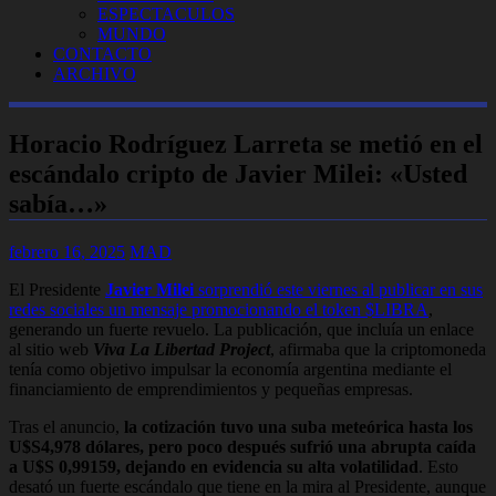
ESPECTACULOS
MUNDO
CONTACTO
ARCHIVO
Horacio Rodríguez Larreta se metió en el
escándalo cripto de Javier Milei: «Usted
sabía…»
febrero 16, 2025
MAD
El Presidente
Javier Milei
sorprendió este viernes al publicar en sus
redes sociales un mensaje promocionando
el token $LIBRA
,
generando un fuerte revuelo. La publicación, que incluía un enlace
al sitio web
Viva La Libertad Project
, afirmaba que la criptomoneda
tenía como objetivo impulsar la economía argentina mediante el
financiamiento de emprendimientos y pequeñas empresas.
Tras el anuncio,
la cotización tuvo una suba meteórica hasta los
U$S4,978 dólares, pero poco después sufrió una abrupta caída
a U$S 0,99159, dejando en evidencia su alta volatilidad
. Esto
desató un fuerte escándalo que tiene en la mira al Presidente, aunque