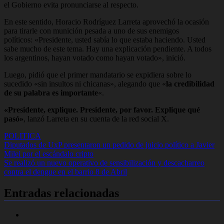
el Gobierno evita pronunciarse al respecto.
En este sentido, Horacio Rodríguez Larreta aprovechó la ocasión
para tirarle con munición pesada a uno de sus enemigos
políticos:
«Presidente, usted sabía lo que estaba haciendo. Usted
sabe mucho de este tema. Hay una explicación pendiente. A todos
los argentinos, hayan votado como hayan votado»
, inició.
Luego, pidió que el primer mandatario se expidiera sobre lo
sucedido «sin insultos ni chicanas», alegando que «
la credibilidad
de su palabra es importante
«.
«Presidente, explique. Presidente, por favor. Explique qué
pasó»
, lanzó Larreta en su cuenta de la red social X.
POLITICA
Navegación
Diputados de UxP presentaron un pedido de juicio político a Javier
Milei por el escándalo cripto
de
Se realizó un nuevo operativo de sensibilización y descacharreo
entradas
contra el dengue en el barrio 8 de Abril
Entradas relacionadas