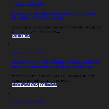
agosto 9, 2026
MAD
El Comando Sur quiere asegurarse el agua para los
proyectos de IA en la Patagonia
El control de los recursos hídricos por parte de los Estados
Unidos a través del Comando...
POLITICA
agosto 6, 2026
MAD
La Rosada culpa a Bullrich por el fracaso de la ley de
tierras y dicen que mintió con el número de votos
Patricia Bullrich le ocultó a la Casa Rosada hasta bien
avanzado este miércoles que no tenía...
DESTACADOS
POLITICA
agosto 6, 2026
MAD