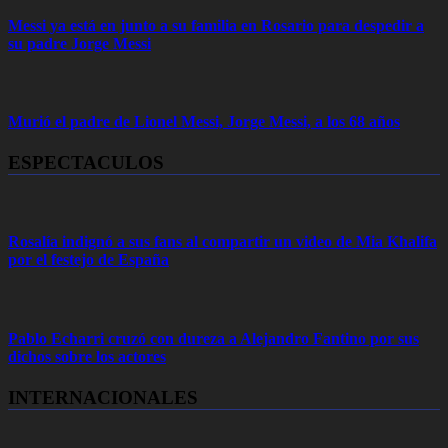
Messi ya está en junto a su familia en Rosario para despedir a
su padre Jorge Messi
Murió el padre de Lionel Messi, Jorge Messi, a los 68 años
ESPECTACULOS
Rosalía indignó a sus fans al compartir un video de Mia Khalifa
por el festejo de España
Pablo Echarri cruzó con dureza a Alejandro Fantino por sus
dichos sobre los actores
INTERNACIONALES