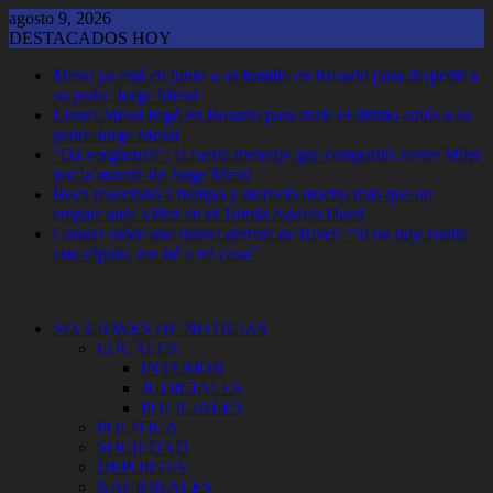
Saltar
agosto 9, 2026
al
DESTACADOS HOY
contenido
Messi ya está en junto a su familia en Rosario para despedir a
su padre Jorge Messi
Lionel Messi llegó en Rosario para darle el último adiós a su
padre Jorge Messi
"Da vergüenza": el fuerte mensaje que compartió Javier Milei
por la muerte de Jorge Messi
Boca reaccionó a tiempo y mereció mucho más que un
empate ante Vélez en el Tomás Adolfo Ducó
Coudet sobre una nueva derrota de River: “Si no doy vuelta
esto rápido, me iré a mi casa”
SECCIONES DE NOTICIAS
LOCALES
INTERIOR
JUDICIALES
POLICIALES
POLITICA
SOCIEDAD
DEPORTES
NACIONALES