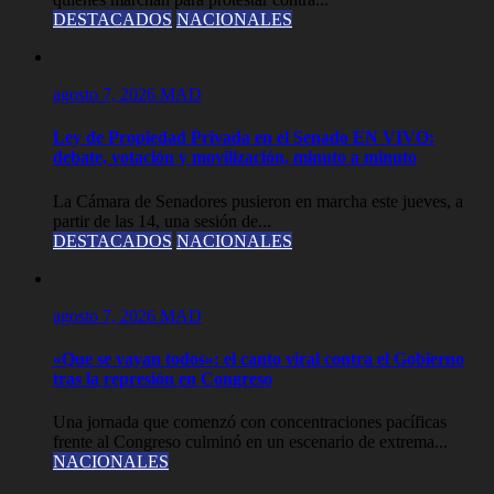
DESTACADOS
NACIONALES
agosto 7, 2026
MAD
Ley de Propiedad Privada en el Senado EN VIVO:
debate, votación y movilización, minuto a minuto
La Cámara de Senadores pusieron en marcha este jueves, a
partir de las 14, una sesión de...
DESTACADOS
NACIONALES
agosto 7, 2026
MAD
«Que se vayan todos»: el canto viral contra el Gobierno
tras la represión en Congreso
Una jornada que comenzó con concentraciones pacíficas
frente al Congreso culminó en un escenario de extrema...
NACIONALES