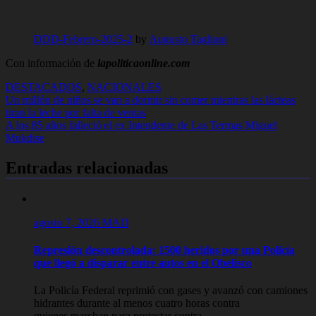
DDD-Febrero-2025-2
by
Augusto Taglioni
Con información de
lapoliticaonline.com
DESTACADOS
,
NACIONALES
Navegación
Un millón de niños se van a dormir sin comer mientras las lácteas
tiran la leche por falta de ventas
de
A los 85 años falleció el ex Intendente de Las Termas Miguel
entradas
Mukdise
Entradas relacionadas
agosto 7, 2026
MAD
Represión descontrolada: 1500 heridos por una Policía
que llegó a disparar entre autos en el Obelisco
La Policía Federal reprimió con gases y avanzó con camiones
hidrantes durante al menos cuatro horas contra
quienes marchan para protestar contra...