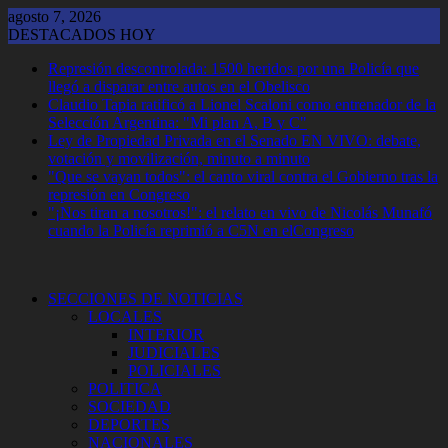
Saltar
agosto 7, 2026
al
DESTACADOS HOY
contenido
Represión descontrolada: 1500 heridos por una Policía que
llegó a disparar entre autos en el Obelisco
Claudio Tapia ratificó a Lionel Scaloni como entrenador de la
Selección Argentina: "Mi plan A, B y C"
Ley de Propiedad Privada en el Senado EN VIVO: debate,
votación y movilización, minuto a minuto
"Que se vayan todos": el canto viral contra el Gobierno tras la
represión en Congreso
"¡Nos tiran a nosotros!": el relato en vivo de Nicolás Munafó
cuando la Policía reprimió a C5N en elCongreso
SECCIONES DE NOTICIAS
LOCALES
INTERIOR
JUDICIALES
POLICIALES
POLITICA
SOCIEDAD
DEPORTES
NACIONALES