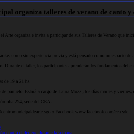
ipal organiza talleres de verano de canto y
 Arte organiza e invita a participar de sus Talleres de Verano que inici
raoke. con o sin experiencia previa y está pensado como un espacio de a
Durante el taller, los participantes aprenderán los fundamentos del ca
es de 19 a 21 hs.
jo de pañuelo. Estará a cargo de Laura Muzzi, los días martes y viernes, 
 Córdoba 254, sede del CEA.
 @centromunicipaldearte.sgo o Facebook www.facebook.com/cea.sde
e
ión contra el dengue durante la semana