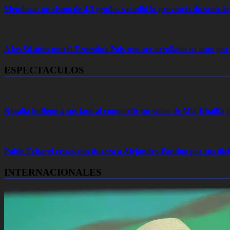
Mendoza: un sismo de 4,3 grados sacudió la provincia durante 
A los 54 años murió Ernestina Pais tras ser arrollado su auto por
ESPECTACULOS
Rosalía indignó a sus fans al compartir un video de Mia Khalifa p
Pablo Echarri cruzó con dureza a Alejandro Fantino por sus dich
INTERNACIONALES