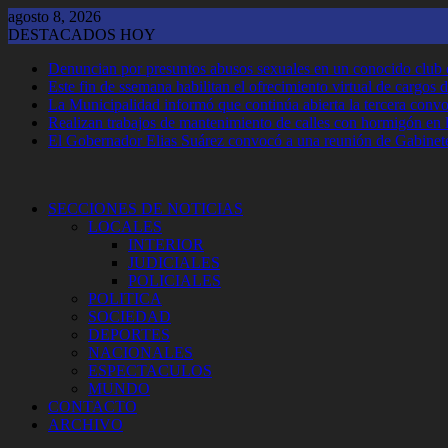
Saltar
agosto 8, 2026
al
DESTACADOS HOY
contenido
Denuncian por presuntos abusos sexuales en un conocido club
Este fin de ssemana habilitan el ofrecimiento virtual de cargos d
La Municipalidad informó que continúa abierta la tercera convoca
Realizan trabajos de mantenimiento de calles con hormigón en 
El Gobernador Elias Suárez convocó a una reunión de Gabinet
SECCIONES DE NOTICIAS
LOCALES
INTERIOR
JUDICIALES
POLICIALES
POLITICA
SOCIEDAD
DEPORTES
NACIONALES
ESPECTACULOS
MUNDO
CONTACTO
ARCHIVO