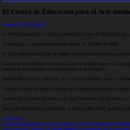
El Centro de Educación para el Arte munic
febrero 10, 2025
MAD
La Municipalidad de la Capital a través del Centro de Educación para el
Esta dirigidos a personas interesadas desde los 16 años de edad.
El CEA indicó que el taller de canto e interpretación escénica para ka
Estarán a caro de María Celestina Galván y Rodrigo Figueroa Gramajo. 
expresivas para mejorar su interpretación en el escenario.
Será los días: lunes y martes de 10 a 12 hs y miércoles, jueves y viern
En tanto, el taller de zamba consiste en coreografía, pasistica y mane
Ambos talleres serán gratuitos, con cupos limitados y de dictarán en
Para más información comunicarse al teléfono 602-9347, Instagram
LOCALES
Navegación
Las ventas minoristas cayeron en enero 0,5% con respecto a diciembr
Los centros de Salud de la Municipalidad continuarán con la vacunac