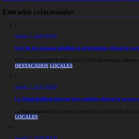
de
entradas
Entradas relacionadas
agosto 7, 2026
MAD
Este fin de ssemana habilitan el ofrecimiento virtual de carg
El Consejo General de Educación (CGE) informó que durante est
DESTACADOS
LOCALES
agosto 7, 2026
MAD
La Municipalidad informó que continúa abierta la tercera c
La Municipalidad de la Capital, a través de la Dirección de la J
LOCALES
agosto 7, 2026
MAD