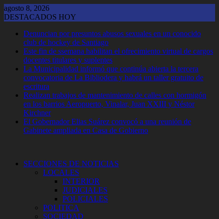
Saltar
agosto 8, 2026
al
DESTACADOS HOY
contenido
Denuncian por presuntos abusos sexuales en un conocido
club de hockey de Santiago
Este fin de ssemana habilitan el ofrecimiento virtual de cargos
docentes titulares y suplentes
La Municipalidad informó que continúa abierta la tercera
convocatoria de La Bibliodera y habrá un taller gratuito de
escritura
Realizan trabajos de mantenimiento de calles con hormigón
en los barrios Aeropuerto, Vinalar, Juan XXIII y Néstor
Kirchner
El Gobernador Elias Suárez convocó a una reunión de
Gabinete ampliada en Casa de Gobierno
SECCIONES DE NOTICIAS
LOCALES
INTERIOR
JUDICIALES
POLICIALES
POLITICA
SOCIEDAD