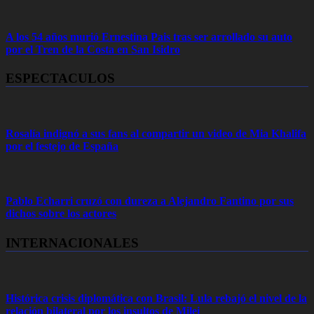
A los 54 años murió Ernestina Pais tras ser arrollado su auto
por el Tren de la Costa en San Isidro
ESPECTACULOS
Rosalía indignó a sus fans al compartir un video de Mia Khalifa
por el festejo de España
Pablo Echarri cruzó con dureza a Alejandro Fantino por sus
dichos sobre los actores
INTERNACIONALES
Histórica crisis diplomática con Brasil: Lula rebajó el nivel de la
relación bilateral por los insultos de Milei