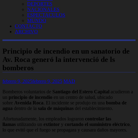
DEPORTES
NACIONALES
ESPECTACULOS
MUNDO
CONTACTO
ARCHIVO
Principio de incendio en un sanatorio de
Av. Roca generó la intervenció de ls
bomberos
febrero 9, 2025
febrero 9, 2025
MAD
Bomberos voluntarios de
Santiago del Estero Capital
acudieron a
un
principio de incendio
en un centro de salud, ubicado
sobre
Avenida Roca
. El incidente se produjo en una
bomba de
agua
dentro de la
sala de máquinas
del establecimiento.
Afortunadamente, los empleados lograron
controlar las
llamas
utilizando un
extintor
y
cortando el suministro eléctrico
,
lo que evitó que el fuego se propagara y causara daños mayores.