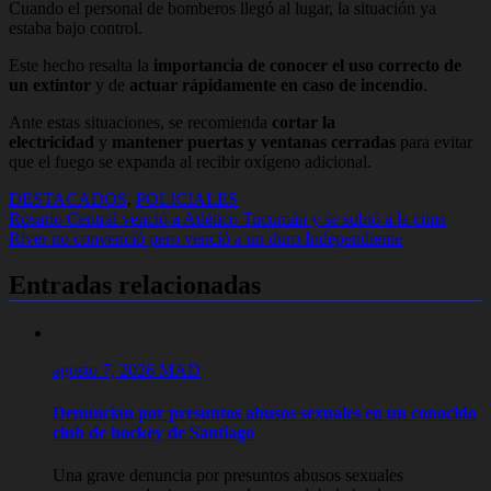
Cuando el personal de bomberos llegó al lugar, la situación ya
estaba bajo control.
Este hecho resalta la
importancia de conocer el uso correcto de
un extintor
y de
actuar rápidamente en caso de incendio
.
Ante estas situaciones, se recomienda
cortar la
electricidad
y
mantener puertas y ventanas cerradas
para evitar
que el fuego se expanda al recibir oxígeno adicional.
DESTACADOS
,
POLICIALES
Navegación
Rosario Central venció a Atlético Tucumán y se subió a la cima
River no convenció pero venció a un duro Independiente
de
entradas
Entradas relacionadas
agosto 7, 2026
MAD
Denuncian por presuntos abusos sexuales en un conocido
club de hockey de Santiago
Una grave denuncia por presuntos abusos sexuales