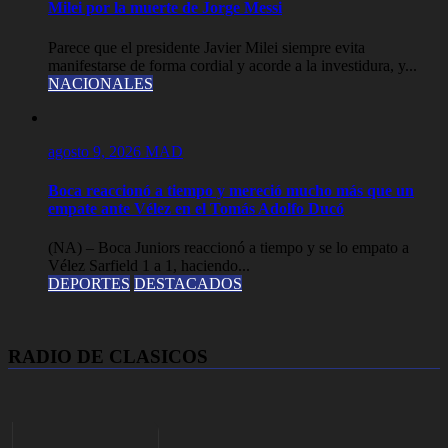
Milei por la muerte de Jorge Messi
Parece que el presidente Javier Milei siempre evita
manifestarse de forma cordial y acorde a la investidura, y...
NACIONALES
agosto 9, 2026
MAD
Boca reaccionó a tiempo y mereció mucho más que un
empate ante Vélez en el Tomás Adolfo Ducó
(NA) – Boca Juniors reaccionó a tiempo y se lo empato a
Vélez Sarfield 1 a 1, haciendo...
DEPORTES
DESTACADOS
RADIO DE CLASICOS