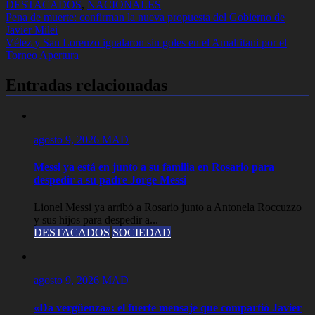
DESTACADOS
,
NACIONALES
Navegación
Pena de muerte: confirman la nueva propuesta del Gobierno de
Javier Milei
de
Vélez y San Lorenzo igualaron sin goles en el Amalfitani por el
entradas
Torneo Apertura
Entradas relacionadas
agosto 9, 2026
MAD
Messi ya está en junto a su familia en Rosario para
despedir a su padre Jorge Messi
Lionel Messi ya arribó a Rosario junto a Antonela Roccuzzo
y sus hijos para despedir a...
DESTACADOS
SOCIEDAD
agosto 9, 2026
MAD
«Da vergüenza»: el fuerte mensaje que compartió Javier