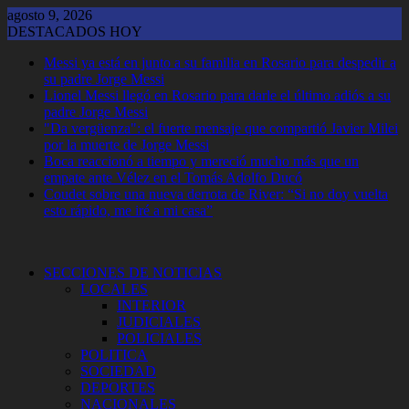
Saltar
agosto 9, 2026
al
DESTACADOS HOY
contenido
Messi ya está en junto a su familia en Rosario para despedir a
su padre Jorge Messi
Lionel Messi llegó en Rosario para darle el último adiós a su
padre Jorge Messi
"Da vergüenza": el fuerte mensaje que compartió Javier Milei
por la muerte de Jorge Messi
Boca reaccionó a tiempo y mereció mucho más que un
empate ante Vélez en el Tomás Adolfo Ducó
Coudet sobre una nueva derrota de River: “Si no doy vuelta
esto rápido, me iré a mi casa”
SECCIONES DE NOTICIAS
LOCALES
INTERIOR
JUDICIALES
POLICIALES
POLITICA
SOCIEDAD
DEPORTES
NACIONALES