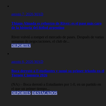
agosto 7, 2026
MAD
Thiago Almada es refuerzo de River: es el pase más caro
de la historia del fútbol argentino
River volvió a romper el mercado de pases. Después de varias
semanas de negociaciones, el club de...
DEPORTES
agosto 6, 2026
MAD
Boca derrotó a Estudiantes y sumó su primer triunfo en el
Torneo Clausura 2026
(NA) – Boca derrotó a Estudiantes por 1-0, en un partido en
el que un primer tiempo...
DEPORTES
DESTACADOS