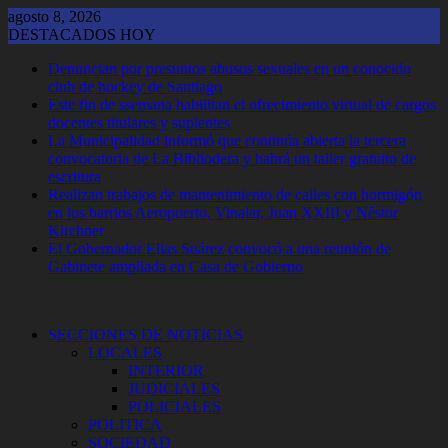
Saltar
agosto 8, 2026
al
DESTACADOS HOY
contenido
Denuncian por presuntos abusos sexuales en un conocido
club de hockey de Santiago
Este fin de ssemana habilitan el ofrecimiento virtual de cargos
docentes titulares y suplentes
La Municipalidad informó que continúa abierta la tercera
convocatoria de La Bibliodera y habrá un taller gratuito de
escritura
Realizan trabajos de mantenimiento de calles con hormigón
en los barrios Aeropuerto, Vinalar, Juan XXIII y Néstor
Kirchner
El Gobernador Elias Suárez convocó a una reunión de
Gabinete ampliada en Casa de Gobierno
SECCIONES DE NOTICIAS
LOCALES
INTERIOR
JUDICIALES
POLICIALES
POLITICA
SOCIEDAD