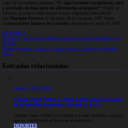
valor de la camiseta rosarina:
“Es algo bastante excepcional, raro
y preciado, incluso para los aficionados al deporte”
. Según se
informó, la remera sería la que el astro argentino intercambió
con
Mariano Pereyra
en un duelo de la categoría 1987 frente
a
General Paz Juniors de Córdoba
, disputado en junio de 1999.
DEPORTES
Navegación
El adiós de una leyenda: Marcelo anunció su retiro del fútbol a los
36 años
de
Torneo Apertura: Barracas Central venció a Aldosivi en Mar del
entradas
Plata
Entradas relacionadas
agosto 7, 2026
MAD
Claudio Tapia ratificó a Lionel Scaloni como entrenador
de la Selección Argentina: «Mi plan A, B y C»
Claudio Tapia ratificó su respaldo a Lionel Scaloni y aseguró
que su continuidad al frente de la Selección...
DEPORTES