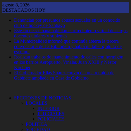
Saltar
agosto 8, 2026
al
DESTACADOS HOY
contenido
Denuncian por presuntos abusos sexuales en un conocido
club de hockey de Santiago
Este fin de ssemana habilitan el ofrecimiento virtual de cargos
docentes titulares y suplentes
La Municipalidad informó que continúa abierta la tercera
convocatoria de La Bibliodera y habrá un taller gratuito de
escritura
Realizan trabajos de mantenimiento de calles con hormigón
en los barrios Aeropuerto, Vinalar, Juan XXIII y Néstor
Kirchner
El Gobernador Elias Suárez convocó a una reunión de
Gabinete ampliada en Casa de Gobierno
SECCIONES DE NOTICIAS
LOCALES
INTERIOR
JUDICIALES
POLICIALES
POLITICA
SOCIEDAD