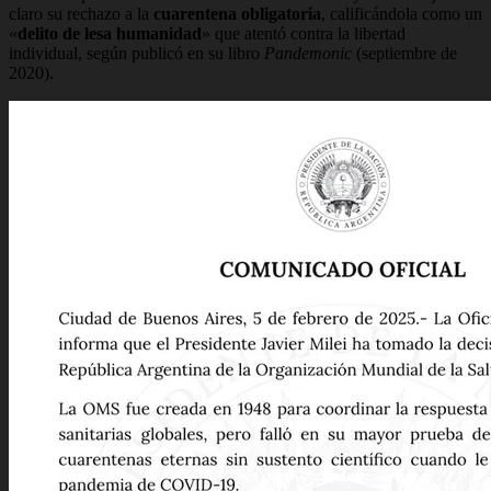
claro su rechazo a la
cuarentena obligatoria
, calificándola como un
«
delito de lesa humanidad
» que atentó contra la libertad
individual, según publicó en su libro
Pandemonic
(septiembre de
2020).