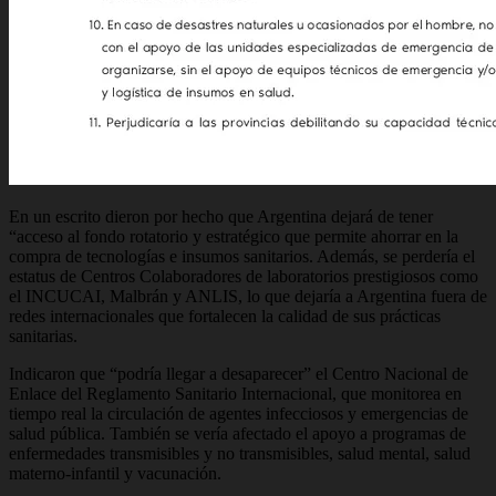
En un escrito dieron por hecho que Argentina dejará de tener
“acceso al fondo rotatorio y estratégico que permite ahorrar en la
compra de tecnologías e insumos sanitarios. Además, se perdería el
estatus de Centros Colaboradores de laboratorios prestigiosos como
el INCUCAI, Malbrán y ANLIS, lo que dejaría a Argentina fuera de
redes internacionales que fortalecen la calidad de sus prácticas
sanitarias.
Indicaron que “podría llegar a desaparecer” el Centro Nacional de
Enlace del Reglamento Sanitario Internacional, que monitorea en
tiempo real la circulación de agentes infecciosos y emergencias de
salud pública. También se vería afectado el apoyo a programas de
enfermedades transmisibles y no transmisibles, salud mental, salud
materno-infantil y vacunación.