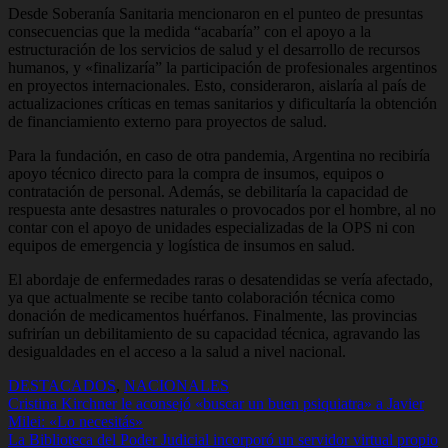
Desde Soberanía Sanitaria mencionaron en el punteo de presuntas
consecuencias que la medida “acabaría” con el apoyo a la
estructuración de los servicios de salud y el desarrollo de recursos
humanos, y «finalizaría” la participación de profesionales argentinos
en proyectos internacionales. Esto, consideraron, aislaría al país de
actualizaciones críticas en temas sanitarios y dificultaría la obtención
de financiamiento externo para proyectos de salud.
Para la fundación, en caso de otra pandemia, Argentina no recibiría
apoyo técnico directo para la compra de insumos, equipos o
contratación de personal. Además, se debilitaría la capacidad de
respuesta ante desastres naturales o provocados por el hombre, al no
contar con el apoyo de unidades especializadas de la OPS ni con
equipos de emergencia y logística de insumos en salud.
El abordaje de enfermedades raras o desatendidas se vería afectado,
ya que actualmente se recibe tanto colaboración técnica como
donación de medicamentos huérfanos. Finalmente, las provincias
sufrirían un debilitamiento de su capacidad técnica, agravando las
desigualdades en el acceso a la salud a nivel nacional.
DESTACADOS
,
NACIONALES
Navegación
Cristina Kirchner le aconsejó «buscar un buen psiquiatra» a Javier
Milei: «Lo necesitás»
de
La Biblioteca del Poder Judicial incorporó un servidor virtual propio