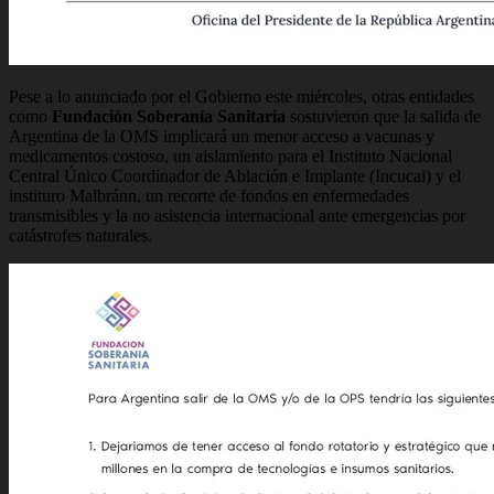
Pese a lo anunciado por el Gobierno este miércoles, otras entidades
como
Fundación Soberanía Sanitaria
sostuvieron que la salida de
Argentina de la OMS implicará un menor acceso a vacunas y
medicamentos costoso, un aislamiento para el Instituto Nacional
Central Único Coordinador de Ablación e Implante (Incucai) y el
instituro Malbránn, un recorte de fondos en enfermedades
transmisibles y la no asistencia internacional ante emergencias por
catástrofes naturales.