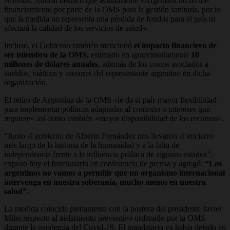
Además, Adorni destacó que actualmente «
Argentina no recibe
financiamiento por parte de la OMS para la gestión sanitaria
, por lo
que la medida
no representa una pérdida de fondos para el país ni
afectará la calidad de los servicios de salud».
Incluso, el Gobierno también mencionó
el impacto financiero de
ser miembro de la OMS,
estimado en aproximadamente
10
millones de dólares anuales
, además de los costos asociados a
sueldos, viáticos y asesores del representante argentino en dicha
organización.
El retiro de Argentina de la OMS «le da al país mayor flexibilidad
para implementar políticas adaptadas al contexto o intereses que
requiere» así como también «mayor disponibilidad de los recursos».
“Junto al gobierno de Alberto Fernández nos llevaron al encierro
más largo de la historia de la humanidad y a la falta de
independencia frente a la influencia política de algunos estados”,
expuso hoy el funcionario en conferencia de prensa y agregó:
“Los
argentinos no vamos a permitir que un organismo internacional
intervenga en nuestra soberanía, mucho menos en nuestra
salud”.
La medida coincide plenamente con la postura del presidente Javier
Milei respecto al aislamiento preventivo ordenado por la OMS
durante la pandemia del Covid-19. El mandatario ya había dejado en