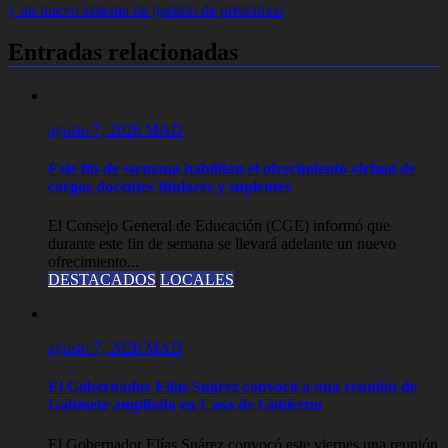
entradas
y un nuevo sistema de gestión de préstamos
Entradas relacionadas
agosto 7, 2026
MAD
Este fin de ssemana habilitan el ofrecimiento virtual de
cargos docentes titulares y suplentes
El Consejo General de Educación (CGE) informó que
durante este fin de semana se llevará adelante un nuevo
ofrecimiento...
DESTACADOS
LOCALES
agosto 7, 2026
MAD
El Gobernador Elias Suárez convocó a una reunión de
Gabinete ampliada en Casa de Gobierno
El Gobernador Elías Suárez convocó este viernes una reunión