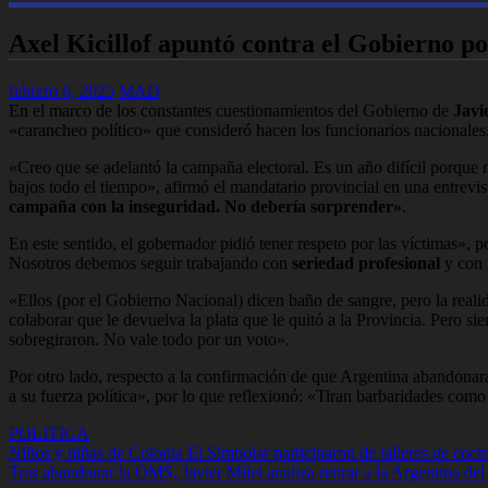
Axel Kicillof apuntó contra el Gobierno p
febrero 6, 2025
MAD
En el marco de los constantes cuestionamientos del Gobierno de
Javi
«carancheo político» que consideró hacen los funcionarios nacionales
«Creo que se adelantó la campaña electoral. Es un año difícil porqu
bajos todo el tiempo»
, afirmó el mandatario provincial en una entrevi
campaña con la inseguridad. No debería sorprender»
.
En este sentido, el gobernador pidió tener respeto por las víctimas», 
Nosotros debemos seguir trabajando con
seriedad profesional
y con
«Ellos (por el Gobierno Nacional) dicen baño de sangre, pero la real
colaborar que le devuelva la plata que le quitó a la Provincia. Pero 
sobregiraron. No vale todo por un voto».
Por otro lado, respecto a la confirmación de que Argentina abandonará
a su fuerza política», por lo que reflexionó: «Tiran barbaridades c
POLITICA
Navegación
Niños y niñas de Colonia El Simbolar participaron de talleres de cocin
Tras abandonar la OMS, Javier Milei analiza retirar a la Argentina de
de