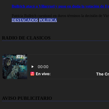
Bullrich atacó a Villarruel y puso en duda la votación de
Patricia Bullrich cuestionó en duros términos la decisión de Vict
DESTACADOS
POLITICA
RADIO DE CLASICOS
AVISO PUBLICITARIO