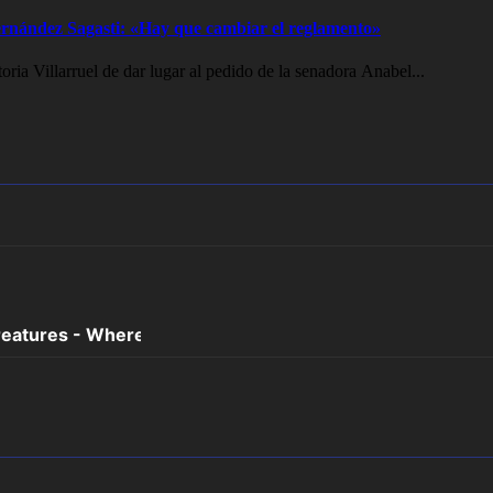
 Fernández Sagasti: «Hay que cambiar el reglamento»
oria Villarruel de dar lugar al pedido de la senadora Anabel...