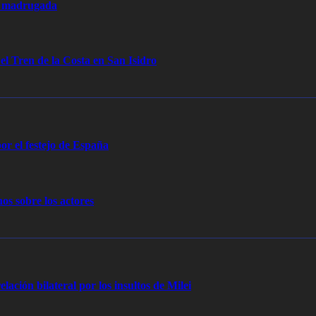
la madrugada
 el Tren de la Costa en San Isidro
or el festejo de España
os sobre los actores
elación bilateral por los insultos de Milei