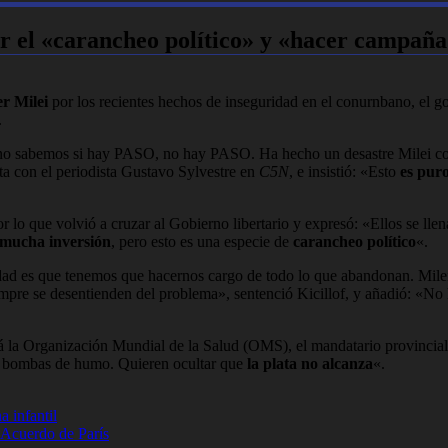
or el «carancheo político» y «hacer campaña
er Milei
por los recientes hechos de inseguridad en el conurnbano, el 
.
e no sabemos si hay PASO, no hay PASO. Ha hecho un desastre Milei con
sta con el periodista Gustavo Sylvestre en
C5N
, e insistió: «Esto
es pur
por lo que volvió a cruzar al Gobierno libertario y expresó: «Ellos se l
mucha inversión
, pero esto es una especie de
carancheo político
«.
idad es que tenemos que hacernos cargo de todo lo que abandonan. Milei 
siempre se desentienden del problema», sentenció Kicillof, y añadió: «N
 la Organización Mundial de la Salud (OMS), el mandatario provincial de
omo bombas de humo. Quieren ocultar que
la plata no alcanza
«.
a infantil
l Acuerdo de París