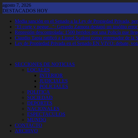
Saltar
agosto 7, 2026
al
DESTACADOS HOY
contenido
Media sanción en el Senado a la Ley de Propiedad Privada, per
"El corte y pegue...": Gerardo Zamora destapó un insólito erro
Represión descontrolada: 1500 heridos por una Policía que llegó
Claudio Tapia ratificó a Lionel Scaloni como entrenador de la 
Ley de Propiedad Privada en el Senado EN VIVO: debate, vota
SECCIONES DE NOTICIAS
LOCALES
INTERIOR
JUDICIALES
POLICIALES
POLITICA
SOCIEDAD
DEPORTES
NACIONALES
ESPECTACULOS
MUNDO
CONTACTO
ARCHIVO