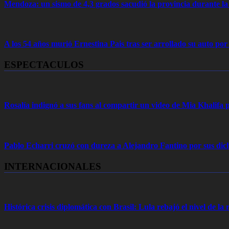
Mendoza: un sismo de 4,3 grados sacudió la provincia durante 
A los 54 años murió Ernestina Pais tras ser arrollado su auto por
ESPECTACULOS
Rosalía indignó a sus fans al compartir un video de Mia Khalifa p
Pablo Echarri cruzó con dureza a Alejandro Fantino por sus dich
INTERNACIONALES
Histórica crisis diplomática con Brasil: Lula rebajó el nivel de la r