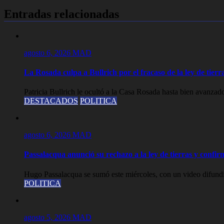
entradas
Entradas relacionadas
agosto 6, 2026
MAD
La Rosada culpa a Bullrich por el fracaso de la ley de tier
Patricia Bullrich le ocultó a la Casa Rosada hasta bien avanzado
DESTACADOS
POLITICA
agosto 6, 2026
MAD
Passalacqua anunció su rechazo a la ley de tierras y confirm
Hugo Passalacqua se sumó este miércoles, con un video difundid
POLITICA
agosto 5, 2026
MAD