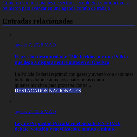
de
Gobierno y representantes de sectores tecnológico y productivo se
entradas
reunieron para avanzar en una agenda común de trabajo
Entradas relacionadas
agosto 7, 2026
MAD
Represión descontrolada: 1500 heridos por una Policía
que llegó a disparar entre autos en el Obelisco
La Policía Federal reprimió con gases y avanzó con camiones
hidrantes durante al menos cuatro horas contra
quienes marchan para protestar contra...
DESTACADOS
NACIONALES
agosto 7, 2026
MAD
Ley de Propiedad Privada en el Senado EN VIVO:
debate, votación y movilización, minuto a minuto