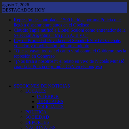
Saltar
agosto 7, 2026
al
DESTACADOS HOY
contenido
Represión descontrolada: 1500 heridos por una Policía que
llegó a disparar entre autos en el Obelisco
Claudio Tapia ratificó a Lionel Scaloni como entrenador de la
Selección Argentina: "Mi plan A, B y C"
Ley de Propiedad Privada en el Senado EN VIVO: debate,
votación y movilización, minuto a minuto
"Que se vayan todos": el canto viral contra el Gobierno tras la
represión en Congreso
"¡Nos tiran a nosotros!": el relato en vivo de Nicolás Munafó
cuando la Policía reprimió a C5N en elCongreso
SECCIONES DE NOTICIAS
LOCALES
INTERIOR
JUDICIALES
POLICIALES
POLITICA
SOCIEDAD
DEPORTES
NACIONALES