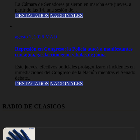
La Cámara de Senadores pusieron en marcha este jueves, a
partir de las 14, una sesión de...
DESTACADOS
NACIONALES
agosto 7, 2026
MAD
Represión en Congreso: la Policía atacó a manifestantes
con agua, gas lacrimógeno y balas de goma
Este jueves, efectivos policiales protagonizaron incidentes en
inmediaciones del Congreso de la Nación mientras el Senado
debate...
DESTACADOS
NACIONALES
RADIO DE CLASICOS