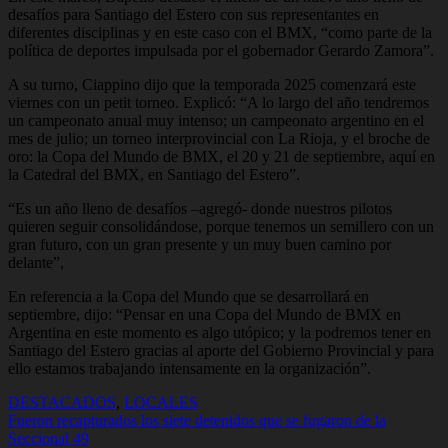
desafíos para Santiago del Estero con sus representantes en
diferentes disciplinas y en este caso con el BMX, “como parte de la
política de deportes impulsada por el gobernador Gerardo Zamora”.
A su turno, Ciappino dijo que la temporada 2025 comenzará este
viernes con un petit torneo. Explicó: “A lo largo del año tendremos
un campeonato anual muy intenso; un campeonato argentino en el
mes de julio; un torneo interprovincial con La Rioja, y el broche de
oro: la Copa del Mundo de BMX, el 20 y 21 de septiembre, aquí en
la Catedral del BMX, en Santiago del Estero”.
“Es un año lleno de desafíos –agregó- donde nuestros pilotos
quieren seguir consolidándose, porque tenemos un semillero con un
gran futuro, con un gran presente y un muy buen camino por
delante”,
En referencia a la Copa del Mundo que se desarrollará en
septiembre, dijo: “Pensar en una Copa del Mundo de BMX en
Argentina en este momento es algo utópico; y la podremos tener en
Santiago del Estero gracias al aporte del Gobierno Provincial y para
ello estamos trabajando intensamente en la organización”.
DESTACADOS
,
LOCALES
Navegación
Fueron recapturados los siete detenidos que se fugaron de la
Seccional 49