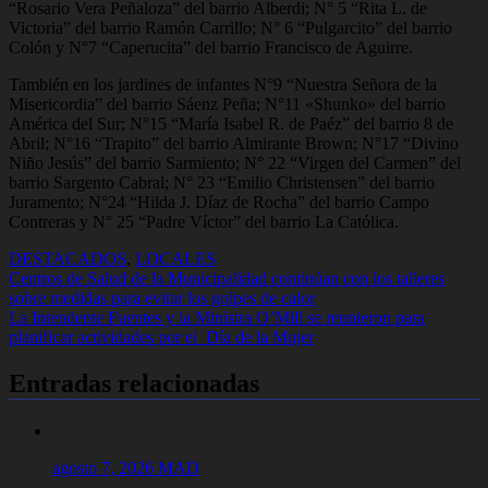
“Rosario Vera Peñaloza” del barrio Alberdi; N° 5 “Rita L. de
Victoria” del barrio Ramón Carrillo; N° 6 “Pulgarcito” del barrio
Colón y N°7 “Caperucita” del barrio Francisco de Aguirre.
También en los jardines de infantes N°9 “Nuestra Señora de la
Misericordia” del barrio Sáenz Peña; N°11 «Shunko» del barrio
América del Sur; N°15 “María Isabel R. de Paéz” del barrio 8 de
Abril; N°16 “Trapito” del barrio Almirante Brown; N°17 “Divino
Niño Jesús” del barrio Sarmiento; N° 22 “Virgen del Carmen” del
barrio Sargento Cabral; N° 23 “Emilio Christensen” del barrio
Juramento; N°24 “Hilda J. Díaz de Rocha” del barrio Campo
Contreras y N° 25 “Padre Víctor” del barrio La Católica.
DESTACADOS
,
LOCALES
Navegación
Centros de Salud de la Municipalidad continúan con los talleres
sobre medidas para evitar los golpes de calor
de
La Intendente Fuentes y la Ministra O’Mill se reunieron para
entradas
planificar actividades por el Día de la Mujer
Entradas relacionadas
agosto 7, 2026
MAD