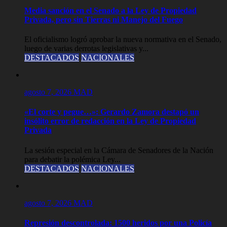
Media sanción en el Senado a la Ley de Propiedad
Privada, pero sin Tierras ni Manejo del Fuego
El oficialismo logró aprobar la nueva normativa en el Senado,
luego de varias derrotas legislativas y...
DESTACADOS
NACIONALES
agosto 7, 2026
MAD
«El corte y pegue…»: Gerardo Zamora destapó un
insólito error de redacción en la Ley de Propiedad
Privada
La sesión especial en la Cámara de Senadores de la Nación
para debatir la polémica Ley...
DESTACADOS
NACIONALES
agosto 7, 2026
MAD
Represión descontrolada: 1500 heridos por una Policía