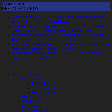
Saltar
agosto 7, 2026
al
DESTACADOS HOY
contenido
Media sanción en el Senado a la Ley de Propiedad Privada,
pero sin Tierras ni Manejo del Fuego
"El corte y pegue...": Gerardo Zamora destapó un insólito
error de redacción en la Ley de Propiedad Privada
Represión descontrolada: 1500 heridos por una Policía que
llegó a disparar entre autos en el Obelisco
Claudio Tapia ratificó a Lionel Scaloni como entrenador de la
Selección Argentina: "Mi plan A, B y C"
Ley de Propiedad Privada en el Senado EN VIVO: debate,
votación y movilización, minuto a minuto
SECCIONES DE NOTICIAS
LOCALES
INTERIOR
JUDICIALES
POLICIALES
POLITICA
SOCIEDAD
DEPORTES
NACIONALES