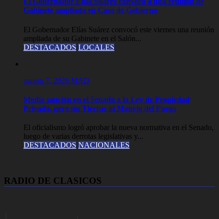
El Gobernador Elias Suárez convocó a una reunión de
Gabinete ampliada en Casa de Gobierno
El Gobernador Elías Suárez convocó este viernes una reunión
ampliada de su Gabinete en el Salón...
DESTACADOS
LOCALES
agosto 7, 2026
MAD
Media sanción en el Senado a la Ley de Propiedad
Privada, pero sin Tierras ni Manejo del Fuego
El oficialismo logró aprobar la nueva normativa en el Senado,
luego de varias derrotas legislativas y...
DESTACADOS
NACIONALES
RADIO DE CLASICOS