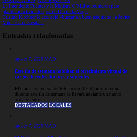
DESTACADOS
,
NACIONALES
Navegación
La Intendente Fuentes y la Ministra O’Mill se reunieron para
planificar actividades por el Día de la Mujer
de
Cristina Kirchner le aconsejó «buscar un buen psiquiatra» a Javier
entradas
Milei: «Lo necesitás»
Entradas relacionadas
agosto 7, 2026
MAD
Este fin de ssemana habilitan el ofrecimiento virtual de
cargos docentes titulares y suplentes
El Consejo General de Educación (CGE) informó que
durante este fin de semana se llevará adelante un nuevo
ofrecimiento...
DESTACADOS
LOCALES
agosto 7, 2026
MAD