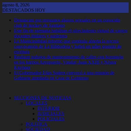
Saltar
agosto 8, 2026
al
DESTACADOS HOY
contenido
Denuncian por presuntos abusos sexuales en un conocido
club de hockey de Santiago
Este fin de ssemana habilitan el ofrecimiento virtual de cargos
docentes titulares y suplentes
La Municipalidad informó que continúa abierta la tercera
convocatoria de La Bibliodera y habrá un taller gratuito de
escritura
Realizan trabajos de mantenimiento de calles con hormigón
en los barrios Aeropuerto, Vinalar, Juan XXIII y Néstor
Kirchner
El Gobernador Elias Suárez convocó a una reunión de
Gabinete ampliada en Casa de Gobierno
SECCIONES DE NOTICIAS
LOCALES
INTERIOR
JUDICIALES
POLICIALES
POLITICA
SOCIEDAD