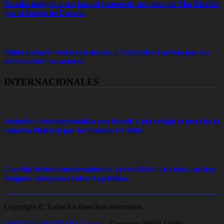
Rosalía indignó a sus fans al compartir un video de Mia Khalifa
por el festejo de España
Pablo Echarri cruzó con dureza a Alejandro Fantino por sus
dichos sobre los actores
INTERNACIONALES
Histórica crisis diplomática con Brasil: Lula rebajó el nivel de la
relación bilateral por los insultos de Milei
Claudia Sheinbaum desmintió a Javier Milei: «Es falso, no hay
ninguna campaña contra Argentina»
Copyright © Todos los derechos reservados
DISEÑO: WM-PROD Group
|
- Contacto: 3855143580