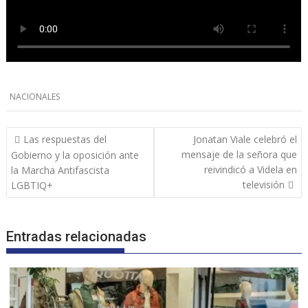
NACIONALES
Navegación
Las respuestas del
Jonatan Viale celebró el
de
mensaje de la señora que
Gobierno y la oposición ante
entradas
reivindicó a Videla en
la Marcha Antifascista
televisión
LGBTIQ+
Entradas relacionadas