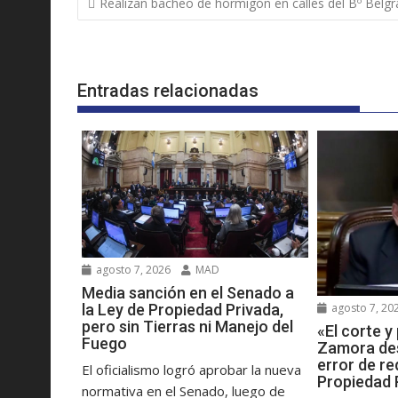
Realizan bacheo de hormigón en calles del Bº Belg
de
entradas
Entradas relacionadas
agosto 7, 2026
MAD
Media sanción en el Senado a
la Ley de Propiedad Privada,
agosto 7, 20
pero sin Tierras ni Manejo del
«El corte 
Fuego
Zamora des
error de re
El oficialismo logró aprobar la nueva
Propiedad 
normativa en el Senado, luego de