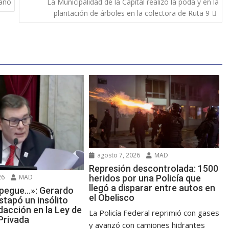
rano
La Municipalidad de la Capital realizó la poda y en la
plantación de árboles en la colectora de Ruta 9
agosto 7, 2026
MAD
Represión descontrolada: 1500
heridos por una Policía que
26
MAD
llegó a disparar entre autos en
y pegue…»: Gerardo
el Obelisco
tapó un insólito
dacción en la Ley de
La Policía Federal reprimió con gases
Privada
y avanzó con camiones hidrantes