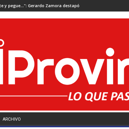
rte y pegue...": Gerardo Zamora destapó un insólito error de red
ARCHIVO