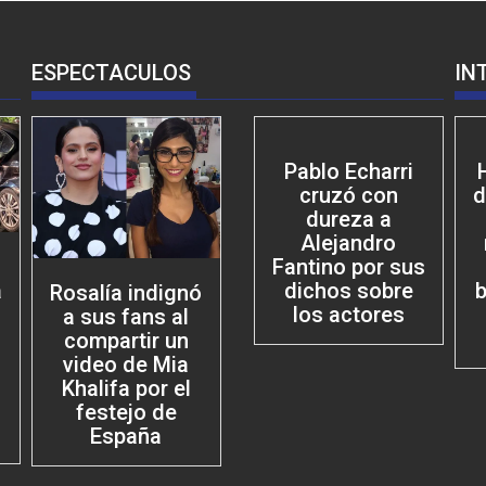
ESPECTACULOS
IN
Pablo Echarri
cruzó con
d
dureza a
Alejandro
Fantino por sus
dichos sobre
b
a
Rosalía indignó
los actores
a sus fans al
compartir un
video de Mia
Khalifa por el
festejo de
España