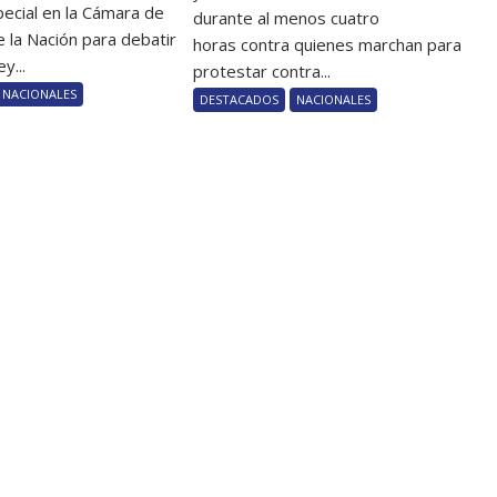
pecial en la Cámara de
durante al menos cuatro
 la Nación para debatir
horas contra quienes marchan para
y...
protestar contra...
NACIONALES
DESTACADOS
NACIONALES