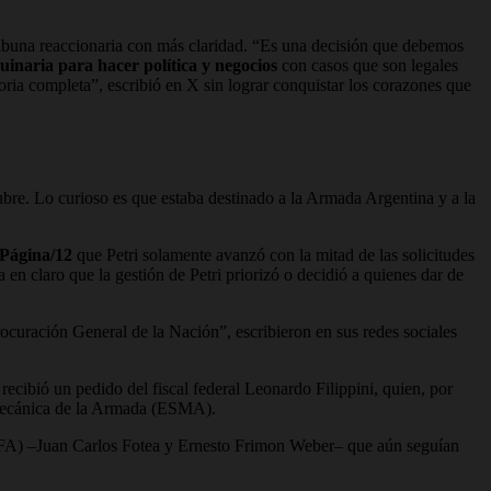
ibuna reaccionaria con más claridad. “Es una decisión que debemos
uinaria para hacer política y negocios
con casos que son legales
ria completa”, escribió en X sin lograr conquistar los corazones que
bre. Lo curioso es que estaba destinado a la Armada Argentina y a la
Página/12
que Petri solamente avanzó con la mitad de las solicitudes
en claro que la gestión de Petri priorizó o decidió a quienes dar de
rocuración General de la Nación”, escribieron en sus redes sociales
ecibió un pedido del fiscal federal Leonardo Filippini, quien, por
e Mecánica de la Armada (ESMA).
 (PFA) –Juan Carlos Fotea y Ernesto Frimon Weber– que aún seguían