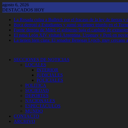
Saltar
agosto 6, 2026
al
DESTACADOS HOY
contenido
La Rosada culpa a Bullrich por el fracaso de la ley de tierras 
Boca derrotó a Estudiantes y sumó su primer triunfo en el Tor
Fuerte derrota de Milei: el gobierno baja el capítulo de extranjer
El papa León XIV visitará Argentina, Uruguay y Perú en novi
La tienen bien clara: El senador Benegas Lynch, muy cercano a 
SECCIONES DE NOTICIAS
LOCALES
INTERIOR
JUDICIALES
POLICIALES
POLITICA
SOCIEDAD
DEPORTES
NACIONALES
ESPECTACULOS
MUNDO
CONTACTO
ARCHIVO