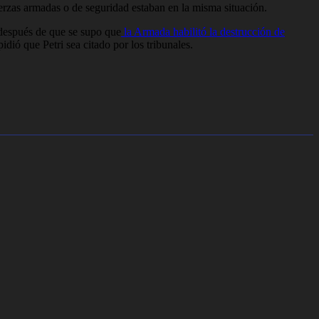
uerzas armadas o de seguridad estaban en la misma situación.
n después de que se supo que
la Armada habilitó la destrucción de
dió que Petri sea citado por los tribunales.