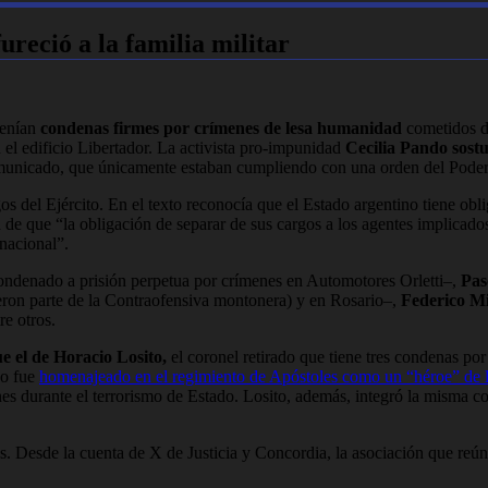
ureció a la familia militar
tenían
condenas firmes por crímenes de lesa humanidad
cometidos du
 el edificio Libertador. La activista pro-impunidad
Cecilia Pando sost
 comunicado, que únicamente estaban cumpliendo con una orden del Poder 
gos del Ejército. En el texto reconocía que el Estado argentino tiene obl
 de que “la obligación de separar de sus cargos a los agentes implicad
nacional”.
ondenado a prisión perpetua por crímenes en Automotores Orletti–,
Pas
fueron parte de la Contraofensiva montonera) y en Rosario–,
Federico M
e otros.
e el de Horacio Losito,
el coronel retirado que tiene tres condenas p
do fue
homenajeado en el regimiento de Apóstoles como un “héroe” de 
es durante el terrorismo de Estado. Losito, además, integró la misma c
jas. Desde la cuenta de X de Justicia y Concordia, la asociación que re