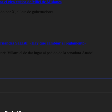
a el giro crítico de Milei de Misiones
o por X, al lote de gobernadores...
 Fernández Sagasti: «Hay que cambiar el reglamento»
oria Villarruel de dar lugar al pedido de la senadora Anabel...