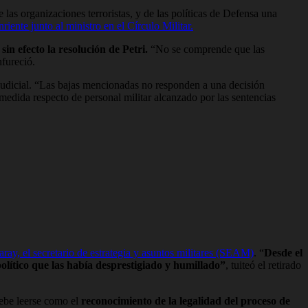
 las organizaciones terroristas, y de las políticas de Defensa una
riente junto al ministro en el Círculo Militar.
sin efecto la resolución de Petri.
“No se comprende que las
nfureció.
 judicial. “Las bajas mencionadas no responden a una decisión
a medida respecto de personal militar alcanzado por las sentencias
ay, el secretario de estrategia y asuntos militares (SEAM)
. “
Desde el
olítico que las había desprestigiado y humillado”
, tuiteó el retirado
debe leerse como el
reconocimiento de la legalidad del proceso de