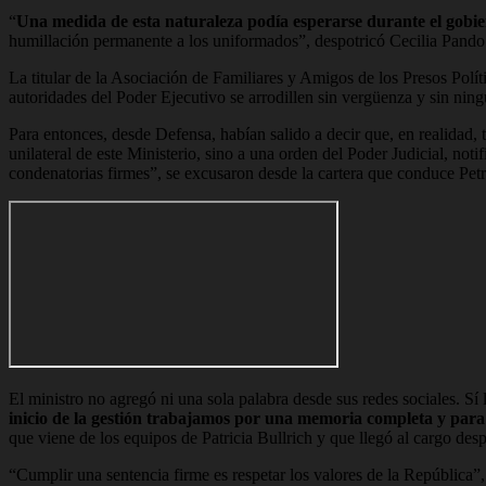
“
Una medida de esta naturaleza podía esperarse durante el gobie
humillación permanente a los uniformados”, despotricó Cecilia Pando 
La titular de la Asociación de Familiares y Amigos de los Presos Po
autoridades del Poder Ejecutivo se arrodillen sin vergüenza y sin ningu
Para entonces, desde Defensa, habían salido a decir que, en realidad
unilateral de este Ministerio, sino a una orden del Poder Judicial, not
condenatorias firmes”, se excusaron desde la cartera que conduce Petr
El ministro no agregó ni una sola palabra desde sus redes sociales. S
inicio de la gestión trabajamos por una memoria completa y para 
que viene de los equipos de Patricia Bullrich y que llegó al cargo des
“Cumplir una sentencia firme es respetar los valores de la República