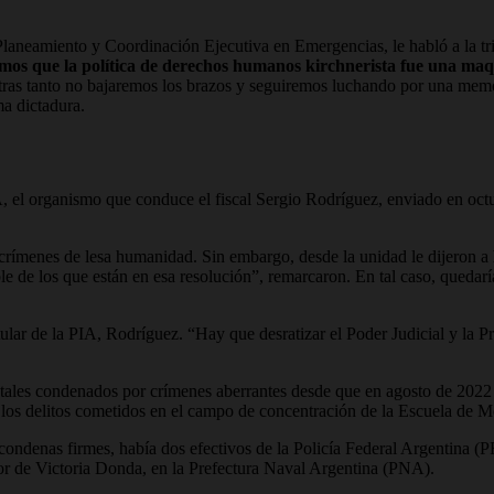
aneamiento y Coordinación Ejecutiva en Emergencias, le habló a la tr
mos que la política de derechos humanos kirchnerista fue una maq
ntras tanto no bajaremos los brazos y seguiremos luchando por una memo
ma dictadura.
 el organismo que conduce el fiscal Sergio Rodríguez, enviado en octu
r crímenes de lesa humanidad. Sin embargo, desde la unidad le dijeron a
 de los que están en esa resolución”, remarcaron. En tal caso, quedaría 
ular de la PIA, Rodríguez. “Hay que desratizar el Poder Judicial y la P
atales condenados por crímenes aberrantes desde que en agosto de 2022 r
por los delitos cometidos en el campo de concentración de la Escuela d
 condenas firmes, había dos efectivos de la Policía Federal Argentina
or de Victoria Donda, en la Prefectura Naval Argentina (PNA).