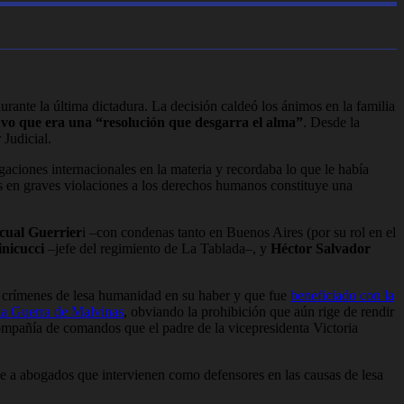
rante la última dictadura. La decisión caldeó los ánimos en la familia
uvo que era una “resolución que desgarra el alma”
. Desde la
Judicial.
igaciones internacionales en la materia y recordaba lo que le había
os en graves violaciones a los derechos humanos constituye una
cual Guerrier
i –con condenas tanto en Buenos Aires (por su rol en el
inicucci
–jefe del regimiento de La Tablada–, y
Héctor Salvador
or crímenes de lesa humanidad en su haber y que fue
beneficiado con la
la Guerra de Malvinas
, obviando la prohibición que aún rige de rendir
ompañía de comandos que el padre de la vicepresidenta Victoria
úne a abogados que intervienen como defensores en las causas de lesa