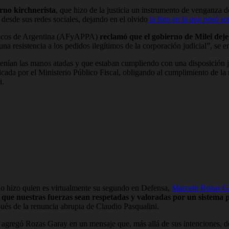
rno kirchnerista
, que hizo de la justicia un instrumento de venganza de
desde sus redes sociales, dejando en el olvido
la foto en la que posó son
líticos de Argentina (AFyAPPA)
reclamó que el gobierno de Milei deje 
na resistencia a los pedidos ilegítimos de la corporación judicial”, se e
, tenían las manos atadas y que estaban cumpliendo con una disposición
ificada por el Ministerio Público Fiscal, obligando al cumplimiento de l
i.
í lo hizo quien es virtualmente su segundo en Defensa,
Marcelo Rozas Gar
que nuestras fuerzas sean respetadas y valoradas por un sistema p
pués de la renuncia abrupta de Claudio Pasqualini.
”, agregó Rozas Garay en un mensaje que, más allá de sus intenciones, 