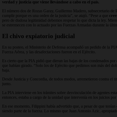
verdad y justicia que viene llevándose a cabo en el país.
El número dos de Rozas Garay, Guillermo Madero, subsecretario de Pl
cumplir porque es una orden de la justicia”, se atajó. “Pese a que
cree
pero de dudosa legitimidad debemos respetar lo que dicta la ley. Mie
se estremecen con lo actuado por las Fuerzas Armadas durante la últi
El chivo expiatorio judicial
En su posteo, el Ministerio de Defensa acompañó un pedido de la PIA,
Fuerza Aérea, y las desafectaciones fueron en el Ejército.
Es cierto que la PIA pidió que dieran las bajas de los condenados po
que habían girado. “Solo los de Ejército que pedimos son más del doble
baja.
Desde Justicia y Concordia, de todos modos, arremetieron contra el tit
junto.
La PIA interviene en los trámites sobre desvinculación de agentes est
entonces, estaba a cargo de la unidad que intervenía en los juicios 
En ese momento, Filippini había advertido que, a pesar de que tenían
siendo parte de la fuerza. Lo mismo que Juan Antonio Azic, apropiad