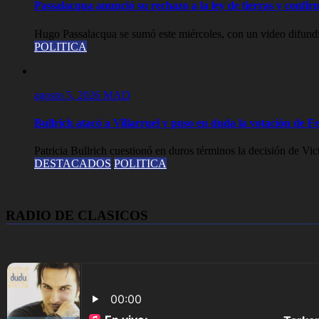
Passalacqua anunció su rechazo a la ley de tierras y confirm
Hugo Passalacqua se sumó este miércoles, con un video difundid
POLITICA
agosto 5, 2026
MAD
Bullrich atacó a Villarruel y puso en duda la votación de
Patricia Bullrich cuestionó en duros términos la decisión de Vict
DESTACADOS
POLITICA
RADIO DE CLASICOS