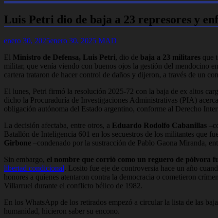
Luis Petri dio de baja a 23 represores y enf
enero 30, 2025
enero 30, 2025
MAD
El
Ministro de Defensa, Luis Petri
, dio de
baja a 23 militares
que 
militar, que venía viendo con buenos ojos la gestión del mendocino en
cartera trataron de hacer control de daños y dijeron, a través de un
El lunes, Petri firmó la resolución 2025-72 con la baja de ex altos car
dicho la Procuraduría de Investigaciones Administrativas (PIA) acerca
obligación autónoma del Estado argentino, conforme al Derecho Inter
La decisión afectaba, entre otros, a
Eduardo Rodolfo Cabanillas
–c
Batallón de Inteligencia 601 en los secuestros de los militantes que 
Girbone
–condenado por la sustracción de Pablo Gaona Miranda, entr
Sin embargo,
el nombre que corrió como un reguero de pólvora fu
libertad condicional
. Losito fue eje de controversia hace un año cuan
honores a quienes atentaron contra la democracia o cometieron crímen
Villarruel durante el conflicto bélico de 1982.
En los WhatsApp de los retirados empezó a circular la lista de las ba
humanidad, hicieron saber su encono.