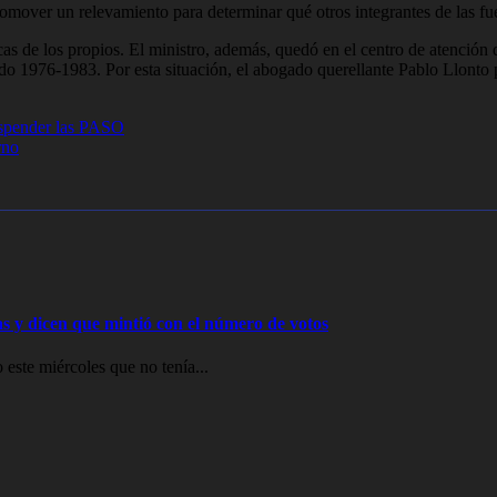
romover un relevamiento para determinar qué otros integrantes de las f
ticas de los propios. El ministro, además, quedó en el centro de atenció
do 1976-1983. Por esta situación, el abogado querellante Pablo Llonto pi
uspender las PASO
rno
ras y dicen que mintió con el número de votos
 este miércoles que no tenía...