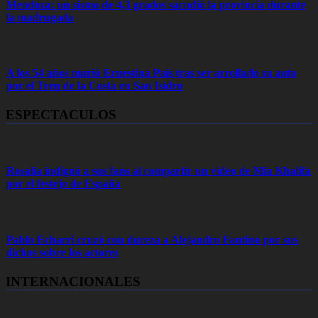
Mendoza: un sismo de 4,3 grados sacudió la provincia durante
la madrugada
A los 54 años murió Ernestina Pais tras ser arrollado su auto
por el Tren de la Costa en San Isidro
ESPECTACULOS
Rosalía indignó a sus fans al compartir un video de Mia Khalifa
por el festejo de España
Pablo Echarri cruzó con dureza a Alejandro Fantino por sus
dichos sobre los actores
INTERNACIONALES