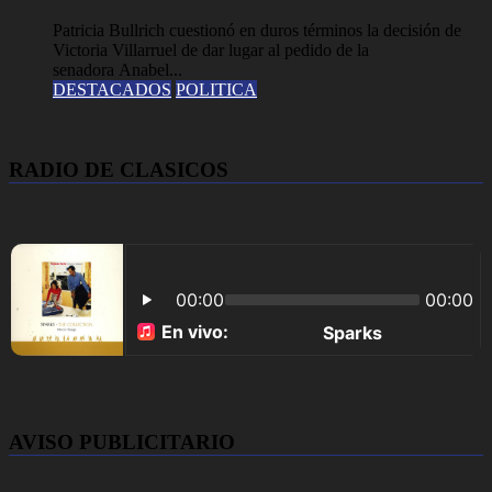
Patricia Bullrich cuestionó en duros términos la decisión de
Victoria Villarruel de dar lugar al pedido de la
senadora Anabel...
DESTACADOS
POLITICA
RADIO DE CLASICOS
AVISO PUBLICITARIO