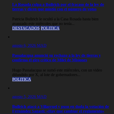
La Rosada culpa a Bullrich por el fracaso de la ley de
tierras y dicen que mintió con el número de votos
Patricia Bullrich le ocultó a la Casa Rosada hasta bien
avanzado este miércoles que no tenía...
DESTACADOS
POLITICA
agosto 6, 2026
MAD
Passalacqua anunció su rechazo a la ley de tierras y
confirma el giro crítico de Milei de Misiones
Hugo Passalacqua se sumó este miércoles, con un video
difundido por X, al lote de gobernadores...
POLITICA
agosto 5, 2026
MAD
Bullrich atacó a Villarruel y puso en duda la votación de
Fernández Sagasti: «Hay que cambiar el reglamento»