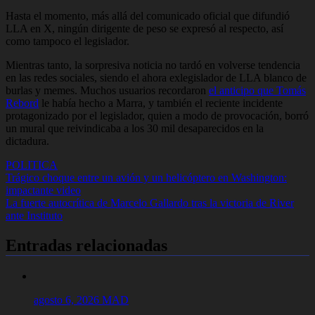
Hasta el momento, más allá del comunicado oficial que difundió
LLA en X, ningún dirigente de peso se expresó al respecto, así
como tampoco el legislador.
Mientras tanto, la sorpresiva noticia no tardó en volverse tendencia
en las redes sociales, siendo el ahora exlegislador de LLA blanco de
burlas y memes. Muchos usuarios recordaron
el anticipo que Tomás
Rebord
le había hecho a Marra, y también el reciente incidente
protagonizado por el legislador, quien a modo de provocación, borró
un mural que reivindicaba a los 30 mil desaparecidos en la
dictadura.
POLITICA
Navegación
Trágico choque entre un avión y un helicóptero en Washington:
impactante video
de
La fuerte autocrítica de Marcelo Gallardo tras la victoria de River
entradas
ante Instituto
Entradas relacionadas
agosto 6, 2026
MAD