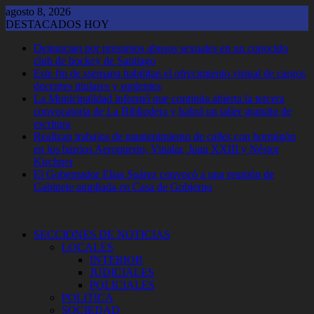
Saltar
agosto 8, 2026
al
DESTACADOS HOY
contenido
Denuncian por presuntos abusos sexuales en un conocido
club de hockey de Santiago
Este fin de ssemana habilitan el ofrecimiento virtual de cargos
docentes titulares y suplentes
La Municipalidad informó que continúa abierta la tercera
convocatoria de La Bibliodera y habrá un taller gratuito de
escritura
Realizan trabajos de mantenimiento de calles con hormigón
en los barrios Aeropuerto, Vinalar, Juan XXIII y Néstor
Kirchner
El Gobernador Elias Suárez convocó a una reunión de
Gabinete ampliada en Casa de Gobierno
SECCIONES DE NOTICIAS
LOCALES
INTERIOR
JUDICIALES
POLICIALES
POLITICA
SOCIEDAD