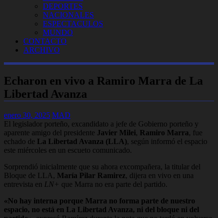
DEPORTES
NACIONALES
ESPECTACULOS
MUNDO
CONTACTO
ARCHIVO
Echaron en vivo a Ramiro Marra de La
Libertad Avanza
enero 30, 2025
MAD
El legislador porteño, excandidato a jefe de Gobierno porteño y
aparente amigo del presidente
Javier Milei
,
Ramiro Marra
, fue
echado de
La Libertad Avanza (LLA)
, según informó el espacio
este miércoles en un escueto comunicado.
Sorprendió inicialmente que su ahora excompañera, la titular del
Bloque de LLA,
María Pilar Ramirez
, dijera en vivo en una
entrevista en
LN+
que Marra no era parte del partido.
«No hay interna porque Marra no forma parte de nuestro
espacio, no está en La Libertad Avanza, ni del bloque ni del