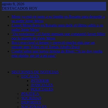
Saltar
agosto 9, 2026
al
DESTACADOS HOY
contenido
Messi ya está en junto a su familia en Rosario para despedir a
su padre Jorge Messi
Lionel Messi llegó en Rosario para darle el último adiós a su
padre Jorge Messi
"Da vergüenza": el fuerte mensaje que compartió Javier Milei
por la muerte de Jorge Messi
Boca reaccionó a tiempo y mereció mucho más que un
empate ante Vélez en el Tomás Adolfo Ducó
Coudet sobre una nueva derrota de River: “Si no doy vuelta
esto rápido, me iré a mi casa”
SECCIONES DE NOTICIAS
LOCALES
INTERIOR
JUDICIALES
POLICIALES
POLITICA
SOCIEDAD
DEPORTES
NACIONALES