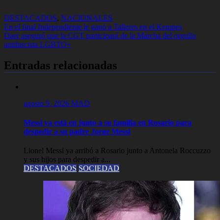
DESTACADOS
,
NACIONALES
Navegación
En el final Independiente le ganó a Talleres en el Kempes
Daer aseguró que la CGT participará de la Marcha del orgullo
de
antifascista LGBTQ+
entradas
Entradas relacionadas
agosto 9, 2026
MAD
Messi ya está en junto a su familia en Rosario para
despedir a su padre Jorge Messi
Lionel Messi ya arribó a Rosario junto a Antonela Roccuzzo
y sus hijos para despedir a...
DESTACADOS
SOCIEDAD