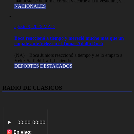
manifestarse de forma cordial y acorde a la investidura, y...
NACIONALES
agosto 9, 2026
MAD
Boca reaccionó a tiempo y mereció mucho más que un
empate ante Vélez en el Tomás Adolfo Ducó
(NA) – Boca Juniors reaccionó a tiempo y se lo empato a
Vélez Sarfield 1 a 1, haciendo...
DEPORTES
DESTACADOS
RADIO DE CLASICOS