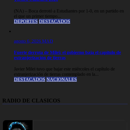
(NA) – Boca derrotó a Estudiantes por 1-0, en un partido en
el que un primer tiempo...
DEPORTES
DESTACADOS
agosto 6, 2026
MAD
Fuerte derrota de Milei: el gobierno baja el capítulo de
extranjerización de tierras
Javier Milei tuvo que bajar este miércoles el capítulo de
extranjerización de tierras contemplado en la...
DESTACADOS
NACIONALES
RADIO DE CLASICOS