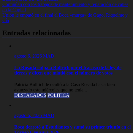
Navegación
Continúan con los trabajos de mantenimiento y reparación de calles
en la Capital
de
Unión le empató en el final al Boca «murga» de Gago, Riquelme y
entradas
Cía
Entradas relacionadas
agosto 6, 2026
MAD
La Rosada culpa a Bullrich por el fracaso de la ley de
tierras y dicen que mintió con el número de votos
Patricia Bullrich le ocultó a la Casa Rosada hasta bien
avanzado este miércoles que no tenía...
DESTACADOS
POLITICA
agosto 6, 2026
MAD
Boca derrotó a Estudiantes y sumó su primer triunfo en el
Torneo Clausura 2026