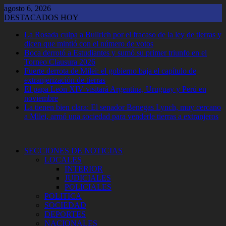
Saltar
agosto 6, 2026
al
DESTACADOS HOY
contenido
La Rosada culpa a Bullrich por el fracaso de la ley de tierras y
dicen que mintió con el número de votos
Boca derrotó a Estudiantes y sumó su primer triunfo en el
Torneo Clausura 2026
Fuerte derrota de Milei: el gobierno baja el capítulo de
extranjerización de tierras
El papa León XIV visitará Argentina, Uruguay y Perú en
noviembre
La tienen bien clara: El senador Benegas Lynch, muy cercano
a Milei, armó una sociedad para venderle tierras a extranjeros
SECCIONES DE NOTICIAS
LOCALES
INTERIOR
JUDICIALES
POLICIALES
POLITICA
SOCIEDAD
DEPORTES
NACIONALES