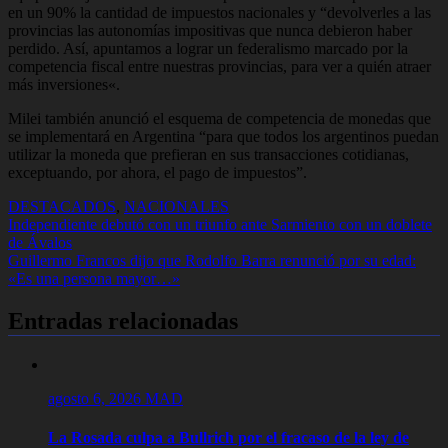
en un 90% la cantidad de impuestos nacionales y “devolverles a las
provincias las autonomías impositivas que nunca debieron haber
perdido. Así,
apuntamos a lograr un federalismo marcado por la
competencia fiscal entre nuestras provincias, para ver a quién atraer
más inversiones
«.
Milei también anunció el esquema de competencia de monedas que
se implementará en Argentina “para que todos los argentinos puedan
utilizar la moneda que prefieran en sus transacciones cotidianas,
exceptuando, por ahora, el pago de impuestos”.
DESTACADOS
,
NACIONALES
Navegación
Independiente debutó con un triunfo ante Sarmiento con un doblete
de Ávalos
de
Guillermo Francos dijo que Rodolfo Barra renunció por su edad:
entradas
«Es una persona mayor…»
Entradas relacionadas
agosto 6, 2026
MAD
La Rosada culpa a Bullrich por el fracaso de la ley de