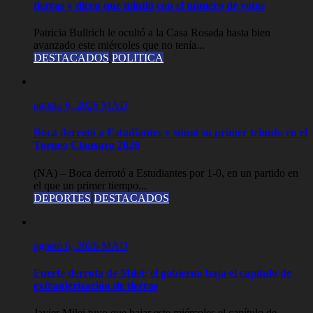
tierras y dicen que mintió con el número de votos
Patricia Bullrich le ocultó a la Casa Rosada hasta bien
avanzado este miércoles que no tenía...
DESTACADOS
POLITICA
agosto 6, 2026
MAD
Boca derrotó a Estudiantes y sumó su primer triunfo en el
Torneo Clausura 2026
(NA) – Boca derrotó a Estudiantes por 1-0, en un partido en
el que un primer tiempo...
DEPORTES
DESTACADOS
agosto 6, 2026
MAD
Fuerte derrota de Milei: el gobierno baja el capítulo de
extranjerización de tierras
Javier Milei tuvo que bajar este miércoles el capítulo de