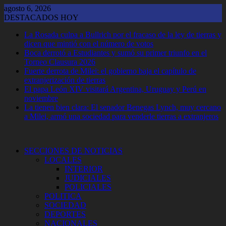
Saltar
agosto 6, 2026
al
DESTACADOS HOY
contenido
La Rosada culpa a Bullrich por el fracaso de la ley de tierras y
dicen que mintió con el número de votos
Boca derrotó a Estudiantes y sumó su primer triunfo en el
Torneo Clausura 2026
Fuerte derrota de Milei: el gobierno baja el capítulo de
extranjerización de tierras
El papa León XIV visitará Argentina, Uruguay y Perú en
noviembre
La tienen bien clara: El senador Benegas Lynch, muy cercano
a Milei, armó una sociedad para venderle tierras a extranjeros
SECCIONES DE NOTICIAS
LOCALES
INTERIOR
JUDICIALES
POLICIALES
POLITICA
SOCIEDAD
DEPORTES
NACIONALES