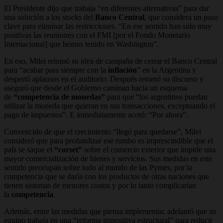
El Presidente dijo que trabaja “en diferentes alternativas” para dar
una solución a los stocks del
Banco Central
, que considera un paso
clave para eliminar las restricciones. “
En ese sentido han sido muy
positivas las reuniones con el FMI [por el Fondo Monetario
Internacional] que hemos tenido en Washington
”.
En eso, Milei retomó su idea de campaña de cerrar el Banco Central
para “acabar para siempre con la
inflación
” en la Argentina y
despertó aplausos en el auditorio. Después retomó su discurso y
aseguró que desde el Gobierno caminan hacia un esquema
de
“competencia de monedas”
para que “los argentinos puedan
utilizar la moneda que quieran en sus transacciones, exceptuando el
pago de impuestos”. E inmediatamente acotó: “Por ahora”.
Convencido de que el crecimiento “llegó para quedarse”, Milei
consideró que para profundizar ese rumbo es imprescindible que el
país se saque el
“corset”
sobre el comercio exterior que impide una
mayor comercialización de bienes y servicios. Sus medidas en este
sentido preocupan sobre todo al mundo de las Pymes, por la
competencia que se daría con los productos de otras naciones que
tienen sistemas de menores costos y por lo tanto complicarían
la
competencia
.
Además, entre las medidas que piensa implementar, adelantó que su
equipo trabaja en una “reforma impositiva estructural” para reducir