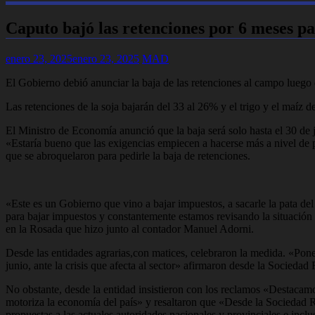
Caputo bajó las retenciones por 6 meses par
enero 23, 2025
enero 23, 2025
MAD
El Gobierno debió anunciar la baja de las retenciones al campo luego 
Las retenciones de la soja bajarán del 33 al 26% y el trigo y el maíz d
El Ministro de Economía anunció que la baja será solo hasta el 30 de 
«Estaría bueno que las exigencias empiecen a hacerse más a nivel de
que se abroquelaron para pedirle la baja de retenciones.
«Este es un Gobierno que vino a bajar impuestos, a sacarle la pata del 
para bajar impuestos y constantemente estamos revisando la situación
en la Rosada que hizo junto al contador Manuel Adorni.
Desde las entidades agrarias,con matices, celebraron la medida. «Po
junio, ante la crisis que afecta al sector» afirmaron desde la Socieda
No obstante, desde la entidad insistieron con los reclamos «Destaca
motoriza la economía del país» y resaltaron que «Desde la Sociedad R
propuestas a las actuales autoridades nacionales y provinciales e inclu