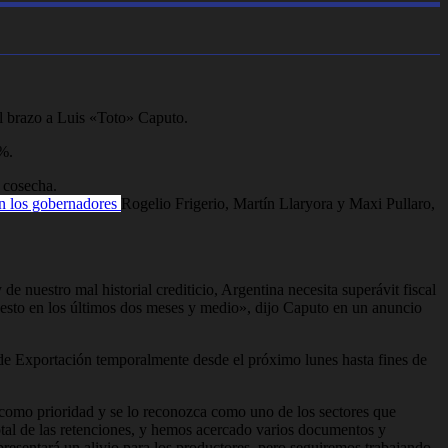
el brazo a Luis «Toto» Caputo.
4%.
a cosecha.
on los gobernadores
Rogelio Frigerio, Martín Llaryora y Maxi Pullaro,
e nuestro mal historial crediticio, Argentina necesita superávit fiscal
 esto en los últimos dos meses y medio», dijo Caputo en un anuncio
de Exportación temporalmente desde el próximo lunes hasta fines de
como prioridad y se lo reconozca como uno de los sectores que
tal de las retenciones, y hemos acercado varios documentos y
epresentará un alivio para los productores, pero seguiremos trabajando