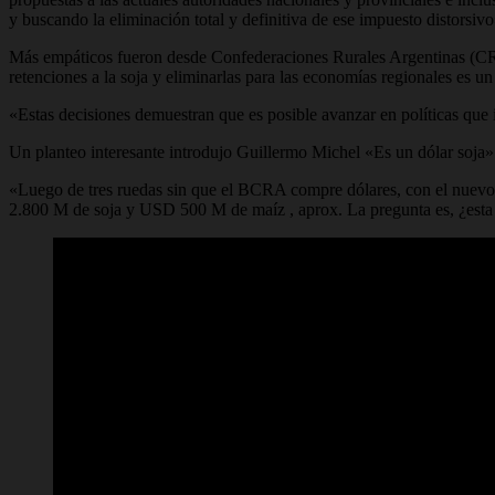
y buscando la eliminación total y definitiva de ese impuesto distorsi
Más empáticos fueron desde Confederaciones Rurales Argentinas (CRA)
retenciones a la soja y eliminarlas para las economías regionales es 
«Estas decisiones demuestran que es posible avanzar en políticas que 
Un planteo interesante introdujo Guillermo Michel «Es un dólar soja» d
«Luego de tres ruedas sin que el BCRA compre dólares, con el nuevo 
2.800 M de soja y USD 500 M de maíz , aprox. La pregunta es, ¿esta b