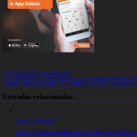
DESTACADOS
,
NACIONALES
Navegación
Javier Milei destrozó a Pedro Sánchez por su propuesta de regular re
Guillermo Francos respaldó a Javier Milei en sus dichos homofóbicos
de
entradas
Entradas relacionadas
agosto 7, 2026
MAD
Este fin de ssemana habilitan el ofrecimiento virtual de carg