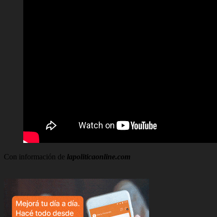
Con información de
lapoliticaonline.com