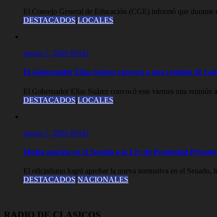
El Consejo General de Educación (CGE) informó que durante est
DESTACADOS
LOCALES
agosto 7, 2026
MAD
El Gobernador Elias Suárez convocó a una reunión de Gab
El Gobernador Elías Suárez convocó este viernes una reunión a
DESTACADOS
LOCALES
agosto 7, 2026
MAD
Media sanción en el Senado a la Ley de Propiedad Privada,
El oficialismo logró aprobar la nueva normativa en el Senado, lue
DESTACADOS
NACIONALES
RADIO DE CLASICOS