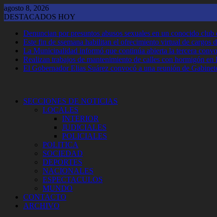
Saltar
agosto 8, 2026
al
DESTACADOS HOY
contenido
Denuncian por presuntos abusos sexuales en un conocido club
Este fin de ssemana habilitan el ofrecimiento virtual de cargos d
La Municipalidad informó que continúa abierta la tercera convoca
Realizan trabajos de mantenimiento de calles con hormigón en 
El Gobernador Elias Suárez convocó a una reunión de Gabinet
SECCIONES DE NOTICIAS
LOCALES
INTERIOR
JUDICIALES
POLICIALES
POLITICA
SOCIEDAD
DEPORTES
NACIONALES
ESPECTACULOS
MUNDO
CONTACTO
ARCHIVO