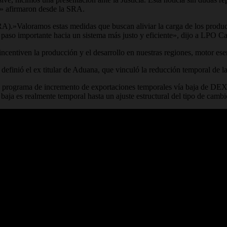
vo» afirmaron desde la SRA.
.»Valoramos estas medidas que buscan aliviar la carga de los product
un paso importante hacia un sistema más justo y eficiente», dijo a LPO 
incentiven la producción y el desarrollo en nuestras regiones, motor e
efinió el ex titular de Aduana, que vinculó la reducción temporal de las
programa de incremento de exportaciones temporales vía baja de DEXs (
aja es realmente temporal hasta un ajuste estructural del tipo de camb