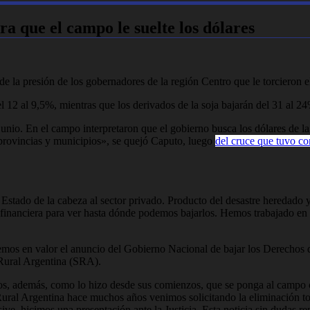
a que el campo le suelte los dólares
de la presión de los gobernadores de la región Centro que le torcieron 
el 12 al 9,5%, mientras que los derivados de la soja bajarán del 31 al 2
junio. En el campo interpretaron que el gobierno busca los dólares de l
 provincias y municipios», se quejó Caputo, luego
del cruce que tuvo c
Estado de la cabeza al sector privado. Producto del desastre heredado y d
 financiera para ver hasta dónde podemos bajarlos. Hemos trabajado en
nemos en valor el anuncio del Gobierno Nacional de bajar los Derechos 
d Rural Argentina (SRA).
mos, además, como lo hizo desde sus comienzos, que se ponga al campo 
ural Argentina hace muchos años venimos solicitando la eliminación to
sive, hicimos una presentación ante la Justicia. Esta noticia sin dudas r