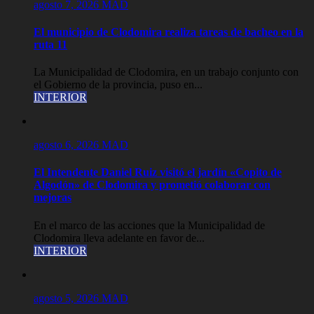
agosto 7, 2026
MAD
El municipio de Clodomira realiza tareas de bacheo en la
ruta 11
La Municipalidad de Clodomira, en un trabajo conjunto con
el Gobierno de la provincia, puso en...
INTERIOR
agosto 6, 2026
MAD
El Intendente Daniel Ruiz visitó el jardín «Copito de
Algodón» de Clodomira y prometió colaborar con
mejoras
En el marco de las acciones que la Municipalidad de
Clodomira lleva adelante en favor de...
INTERIOR
agosto 5, 2026
MAD