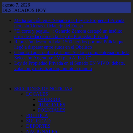
Saltar
agosto 7, 2026
al
DESTACADOS HOY
contenido
Media sanción en el Senado a la Ley de Propiedad Privada,
pero sin Tierras ni Manejo del Fuego
"El corte y pegue...": Gerardo Zamora destapó un insólito
error de redacción en la Ley de Propiedad Privada
Represión descontrolada: 1500 heridos por una Policía que
llegó a disparar entre autos en el Obelisco
Claudio Tapia ratificó a Lionel Scaloni como entrenador de la
Selección Argentina: "Mi plan A, B y C"
Ley de Propiedad Privada en el Senado EN VIVO: debate,
votación y movilización, minuto a minuto
SECCIONES DE NOTICIAS
LOCALES
INTERIOR
JUDICIALES
POLICIALES
POLITICA
SOCIEDAD
DEPORTES
NACIONALES