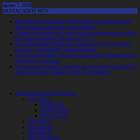
Saltar
agosto 7, 2026
al
DESTACADOS HOY
contenido
Represión descontrolada: 1500 heridos por una Policía que
llegó a disparar entre autos en el Obelisco
Claudio Tapia ratificó a Lionel Scaloni como entrenador de la
Selección Argentina: "Mi plan A, B y C"
Ley de Propiedad Privada en el Senado EN VIVO: debate,
votación y movilización, minuto a minuto
"Que se vayan todos": el canto viral contra el Gobierno tras la
represión en Congreso
"¡Nos tiran a nosotros!": el relato en vivo de Nicolás Munafó
cuando la Policía reprimió a C5N en elCongreso
SECCIONES DE NOTICIAS
LOCALES
INTERIOR
JUDICIALES
POLICIALES
POLITICA
SOCIEDAD
DEPORTES
NACIONALES