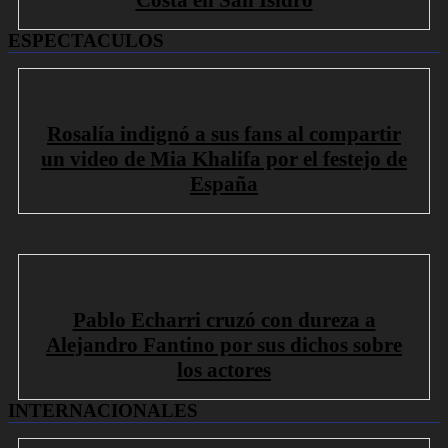
ESPECTACULOS
Rosalía indignó a sus fans al compartir
un video de Mia Khalifa por el festejo de
España
Pablo Echarri cruzó con dureza a
Alejandro Fantino por sus dichos sobre
los actores
INTERNACIONALES