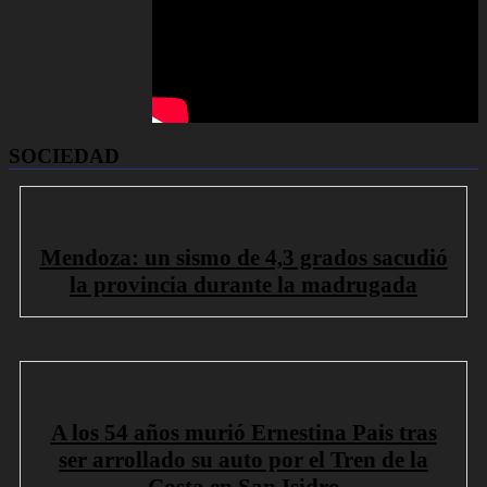
SOCIEDAD
Mendoza: un sismo de 4,3 grados sacudió
la provincia durante la madrugada
A los 54 años murió Ernestina Pais tras
ser arrollado su auto por el Tren de la
Costa en San Isidro