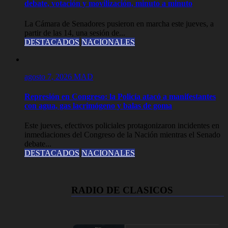
debate, votación y movilización, minuto a minuto
La Cámara de Senadores pusieron en marcha este jueves, a
partir de las 14, una sesión de...
DESTACADOS
NACIONALES
agosto 7, 2026
MAD
Represión en Congreso: la Policía atacó a manifestantes
con agua, gas lacrimógeno y balas de goma
Este jueves, efectivos policiales protagonizaron incidentes en
inmediaciones del Congreso de la Nación mientras el Senado
debate...
DESTACADOS
NACIONALES
RADIO DE CLASICOS