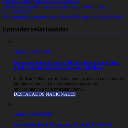
DESTACADOS
,
INTERNACIONALES
Navegación
Adorni dijo que Milei convocó a Macri a una alianza para las
elecciones 2025
de
Milei participa de la asunción de Donald Trump en Estados Unidos
entradas
Entradas relacionadas
agosto 7, 2026
MAD
Represión descontrolada: 1500 heridos por una Policía
que llegó a disparar entre autos en el Obelisco
La Policía Federal reprimió con gases y avanzó con camiones
hidrantes durante al menos cuatro horas contra
quienes marchan para protestar contra...
DESTACADOS
NACIONALES
agosto 7, 2026
MAD
Ley de Propiedad Privada en el Senado EN VIVO: