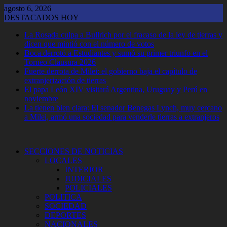
Saltar
agosto 6, 2026
al
DESTACADOS HOY
contenido
La Rosada culpa a Bullrich por el fracaso de la ley de tierras y
dicen que mintió con el número de votos
Boca derrotó a Estudiantes y sumó su primer triunfo en el
Torneo Clausura 2026
Fuerte derrota de Milei: el gobierno baja el capítulo de
extranjerización de tierras
El papa León XIV visitará Argentina, Uruguay y Perú en
noviembre
La tienen bien clara: El senador Benegas Lynch, muy cercano
a Milei, armó una sociedad para venderle tierras a extranjeros
SECCIONES DE NOTICIAS
LOCALES
INTERIOR
JUDICIALES
POLICIALES
POLITICA
SOCIEDAD
DEPORTES
NACIONALES