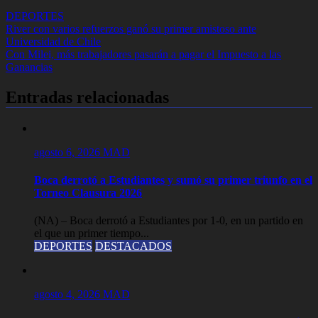
DEPORTES
Navegación
River con varios refuerzos ganó su primer amistoso ante
Universidad de Chile
de
Con Milei, más trabajadores pasarán a pagar el Impuesto a las
entradas
Ganancias
Entradas relacionadas
agosto 6, 2026
MAD
Boca derrotó a Estudiantes y sumó su primer triunfo en el
Torneo Clausura 2026
(NA) – Boca derrotó a Estudiantes por 1-0, en un partido en
el que un primer tiempo...
DEPORTES
DESTACADOS
agosto 4, 2026
MAD