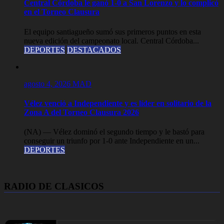
Central Córdoba le ganó 1-0 a San Lorenzo y lo complicó
en el Torneo Clausura
El equipo santiagueño sumó sus primeros puntos en esta
nueva edición del campeonato local. Central Córdoba...
DEPORTES
DESTACADOS
agosto 4, 2026
MAD
Vélez venció a Independiente y es líder en solitario de la
Zona A del Torneo Clausura 2026
(NA) — Vélez dominó el segundo tiempo y le bastó para
conseguir un triunfo por 1-0 ante Independiente en un...
DEPORTES
RADIO DE CLASICOS