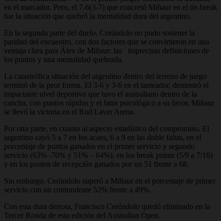
en el marcador. Pero, el 7-6(3-7) que concretó Miñaur en el tie-break
fue la situación que quebró la mentalidad dura del argentino.
En la segunda parte del duelo, Cerúndolo no pudo sostener la
paridad del encuentro, con dos factores que se convirtieron en una
ventaja clara para Álex de Miñaur: las imprecisas definiciones de
los puntos y una mentalidad quebrada.
La catastrófica situación del argentino dentro del terreno de juego
terminó de la peor forma. El 3-6 y 3-6 en el tanteador, demostró el
impactante nivel deportivo que tuvo el australiano dentro de la
cancha, con puntos rápidos y el fator psicológico a su favor, Miñaur
se llevó la victoria en el Rod Laver Arena.
Por otra parte, en cuanto al aspecto estadístico del compromiso, El
argentino cayó 5 a 7 en los acaes, 6 a 9 en las doble faltas, en el
porcentaje de puntos ganados en el primer servicio y segundo
servicio (63% -70% y 51% – 64%), en los break points (5/9 a 7/16)
y en los puntos de recepción ganados por un 51 frente a 68.
Sin embargo, Cerúndolo superó a Miñaur en el porcentaje de primer
servicio con un contundente 52% frente a 49%.
Con esta dura derrota, Francisco Cerúndolo quedó eliminado en la
Tercer Ronda de esta edición del Australian Open.