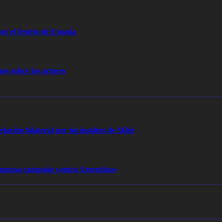
or el festejo de España
os sobre los actores
elación bilateral por los insultos de Milei
 ninguna campaña contra Argentina»