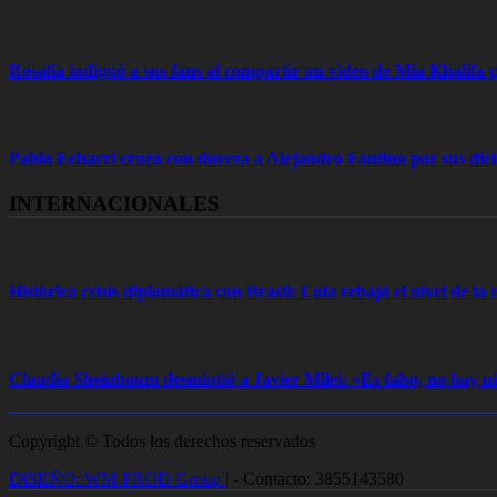
Rosalía indignó a sus fans al compartir un video de Mia Khalifa p
Pablo Echarri cruzó con dureza a Alejandro Fantino por sus dich
INTERNACIONALES
Histórica crisis diplomática con Brasil: Lula rebajó el nivel de la r
Claudia Sheinbaum desmintió a Javier Milei: «Es falso, no hay
Copyright © Todos los derechos reservados
DISEÑO: WM-PROD Group
|
- Contacto: 3855143580