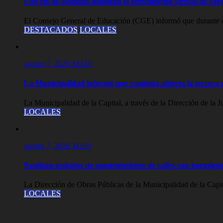
Este fin de ssemana habilitan el ofrecimiento virtual de carg
El Consejo General de Educación (CGE) informó que durante est
DESTACADOS
LOCALES
agosto 7, 2026
MAD
La Municipalidad informó que continúa abierta la tercera c
La Municipalidad de la Capital, a través de la Dirección de la J
LOCALES
agosto 7, 2026
MAD
Realizan trabajos de mantenimiento de calles con hormigón
La Dirección de Obras Públicas de la Municipalidad de la Capit
LOCALES