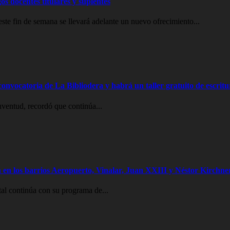
os docentes titulares y suplentes
e fin de semana se llevará adelante un nuevo ofrecimiento...
onvocatoria de La Bibliodera y habrá un taller gratuito de escritu
uventud, recordó que continúa...
 en los barrios Aeropuerto, Vinalar, Juan XXIII y Néstor Kirchne
al continúa con su programa de...