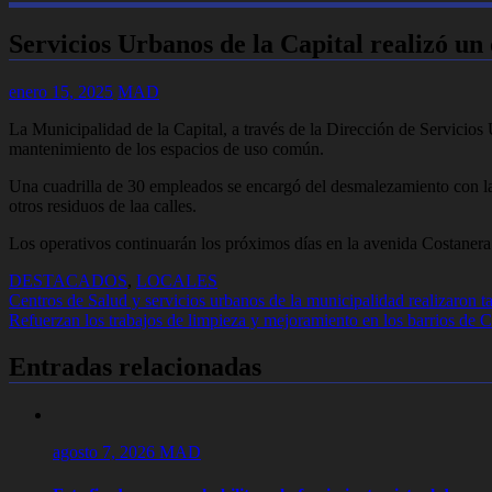
Servicios Urbanos de la Capital realizó un
enero 15, 2025
MAD
La Municipalidad de la Capital, a través de la Dirección de Servicios U
mantenimiento de los espacios de uso común.
Una cuadrilla de 30 empleados se encargó del desmalezamiento con la u
otros residuos de laa calles.
Los operativos continuarán los próximos días en la avenida Costanera 
DESTACADOS
,
LOCALES
Navegación
Centros de Salud y servicios urbanos de la municipalidad realizaron 
Refuerzan los trabajos de limpieza y mejoramiento en los barrios de 
de
entradas
Entradas relacionadas
agosto 7, 2026
MAD