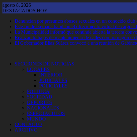
Saltar
agosto 8, 2026
al
DESTACADOS HOY
contenido
Denuncian por presuntos abusos sexuales en un conocido club
Este fin de ssemana habilitan el ofrecimiento virtual de cargos d
La Municipalidad informó que continúa abierta la tercera convoca
Realizan trabajos de mantenimiento de calles con hormigón en 
El Gobernador Elias Suárez convocó a una reunión de Gabinet
SECCIONES DE NOTICIAS
LOCALES
INTERIOR
JUDICIALES
POLICIALES
POLITICA
SOCIEDAD
DEPORTES
NACIONALES
ESPECTACULOS
MUNDO
CONTACTO
ARCHIVO