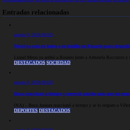
de
entradas
Entradas relacionadas
agosto 9, 2026
MAD
Messi ya está en junto a su familia en Rosario para desped
Lionel Messi ya arribó a Rosario junto a Antonela Roccuzzo y su
DESTACADOS
SOCIEDAD
agosto 9, 2026
MAD
Boca reaccionó a tiempo y mereció mucho más que un empa
(NA) – Boca Juniors reaccionó a tiempo y se lo empato a Vélez 
DEPORTES
DESTACADOS