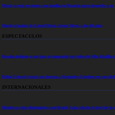
Messi ya está en junto a su familia en Rosario para despedir a s
Murió el padre de Lionel Messi, Jorge Messi, a los 68 años
ESPECTACULOS
Rosalía indignó a sus fans al compartir un video de Mia Khalifa p
Pablo Echarri cruzó con dureza a Alejandro Fantino por sus dich
INTERNACIONALES
Histórica crisis diplomática con Brasil: Lula rebajó el nivel de la r