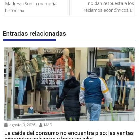
entradas
no dan respuesta a los
Madres: «Son la memoria
reclamos económicos
histórica»
Entradas relacionadas
agosto 9, 2026
MAD
La caída del consumo no encuentra piso: las ventas
minoristas volvieron a bajar en julio