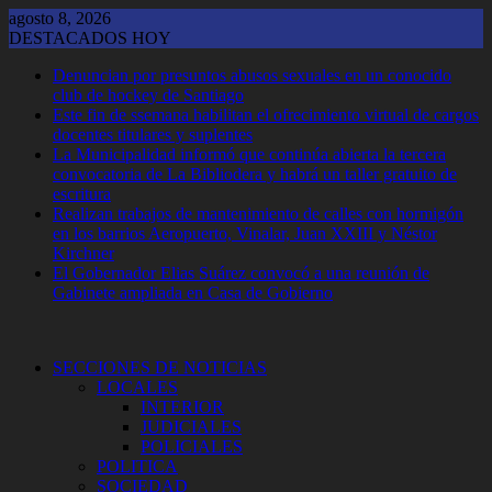
Saltar
agosto 8, 2026
al
DESTACADOS HOY
contenido
Denuncian por presuntos abusos sexuales en un conocido
club de hockey de Santiago
Este fin de ssemana habilitan el ofrecimiento virtual de cargos
docentes titulares y suplentes
La Municipalidad informó que continúa abierta la tercera
convocatoria de La Bibliodera y habrá un taller gratuito de
escritura
Realizan trabajos de mantenimiento de calles con hormigón
en los barrios Aeropuerto, Vinalar, Juan XXIII y Néstor
Kirchner
El Gobernador Elias Suárez convocó a una reunión de
Gabinete ampliada en Casa de Gobierno
SECCIONES DE NOTICIAS
LOCALES
INTERIOR
JUDICIALES
POLICIALES
POLITICA
SOCIEDAD