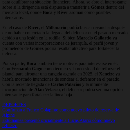
para equilibrar su situación financiera. Ahora, se abre el interrogante
sobre si la dirigencia está dispuesta a transferir a
Gómez
dentro del
mercado local, donde
Boca
y
River
asoman como posibles
interesados.
En el caso de
River
, el
Millonario
podría buscar revancha después
de no haber concretado la llegada del defensor en el pasado mercado
debido a una lesión en la rodilla. Si bien
Marcelo Gallardo
ya
cuenta con varias incorporaciones de jerarquía, el perfil joven y
prometedor de
Gómez
podría resultar atractivo para fortalecer la
defensa.
Por su parte,
Boca
también tiene motivos para interesarse en él.
Con
Fernando Gago
como técnico y la necesidad de reforzar el
plantel para afrontar una cargada agenda en 2025, el
Xeneize
ya
habría mostrado intenciones de sondear al defensor en el pasado.
Con la reciente llegada de
Carlos Palacios
y la inminente
incorporación de
Alan Velasco
, el defensor podría ser una opción
interesante para fortalecer la línea baja.
DEPORTES
Navegación
Confirman a Franco Colapinto como nuevo piloto de reserva de
Alpine
de
Estudiantes presentó oficialmente a Lucas Alario cómo nuevo
entradas
refuerzo