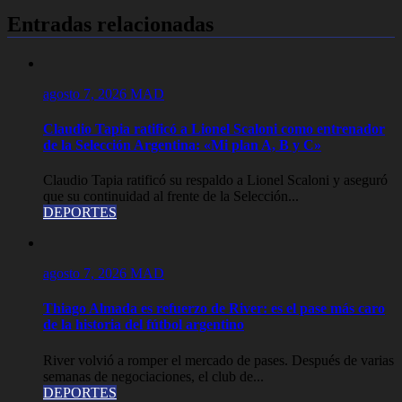
Entradas relacionadas
agosto 7, 2026
MAD
Claudio Tapia ratificó a Lionel Scaloni como entrenador
de la Selección Argentina: «Mi plan A, B y C»
Claudio Tapia ratificó su respaldo a Lionel Scaloni y aseguró
que su continuidad al frente de la Selección...
DEPORTES
agosto 7, 2026
MAD
Thiago Almada es refuerzo de River: es el pase más caro
de la historia del fútbol argentino
River volvió a romper el mercado de pases. Después de varias
semanas de negociaciones, el club de...
DEPORTES