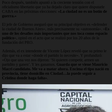
Poco después, también apuntó a la creciente tensión con el
oficialismo libertario que ya ha dejado claro que quiere disputarle
CABA en las próximas elecciones:
«La ciudad no es un botín de
guerra.»
El jefe de Gobierno aseguró que su principal objetivo es «defender
la ciudad de Buenos Aires», más precisamente su «autonomía». «
Es
uno de los desafíos más importantes que nos toca como espacio
político
«, opinó en el acto que se realizó por los 20 años de la
fundación del PRO.
Además, el ex intendente de Vicente López reveló que su primo le
dijo que va a estar «donde el partido lo necesite». Y profundizó:
«Ojo que una vez nos dijeron: ‘Si quieren competir, armen un
partidito y ganen’. Y les ganamos.
Guarda que se viene Mauricio
Macri candidato. Me va a matar ahora. Encima el tipo nació en
provincia, tiene domicilio en Ciudad…la puede seguir a
Cristina donde haga falta»
.