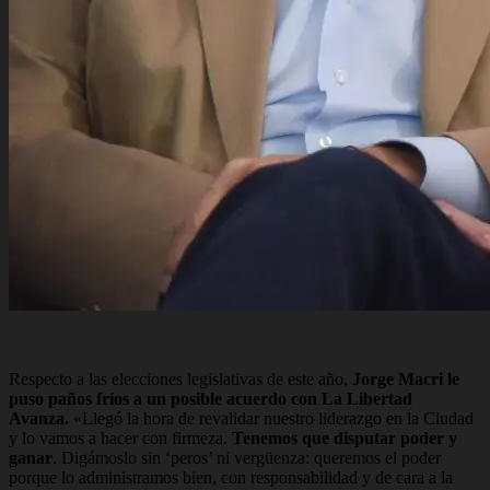
Respecto a las elecciones legislativas de este año,
Jorge Macri le
puso paños fríos a un posible acuerdo con La Libertad
Avanza.
«Llegó la hora de revalidar nuestro liderazgo en la Ciudad
y lo vamos a hacer con firmeza.
Tenemos que disputar poder y
ganar
. Digámoslo sin ‘peros’ ni vergüenza: queremos el poder
porque lo administramos bien, con responsabilidad y de cara a la