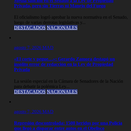
Media sanción en el Senado a la Ley de Propiedad
Privada, pero sin Tierras ni Manejo del Fuego
El oficialismo logró aprobar la nueva normativa en el Senado,
luego de varias derrotas legislativas y...
DESTACADOS
NACIONALES
agosto 7, 2026
MAD
«El corte y pegue…»: Gerardo Zamora destapó un
insólito error de redacción en la Ley de Propiedad
Privada
La sesión especial en la Cámara de Senadores de la Nación
para debatir la polémica Ley...
DESTACADOS
NACIONALES
agosto 7, 2026
MAD
Represión descontrolada: 1500 heridos por una Policía
que llegó a disparar entre autos en el Obelisco