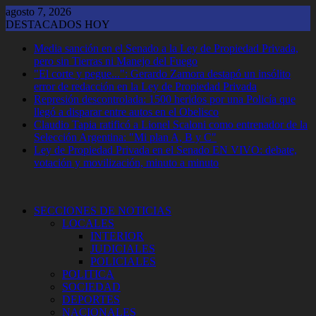
Saltar
agosto 7, 2026
al
DESTACADOS HOY
contenido
Media sanción en el Senado a la Ley de Propiedad Privada,
pero sin Tierras ni Manejo del Fuego
"El corte y pegue...": Gerardo Zamora destapó un insólito
error de redacción en la Ley de Propiedad Privada
Represión descontrolada: 1500 heridos por una Policía que
llegó a disparar entre autos en el Obelisco
Claudio Tapia ratificó a Lionel Scaloni como entrenador de la
Selección Argentina: "Mi plan A, B y C"
Ley de Propiedad Privada en el Senado EN VIVO: debate,
votación y movilización, minuto a minuto
SECCIONES DE NOTICIAS
LOCALES
INTERIOR
JUDICIALES
POLICIALES
POLITICA
SOCIEDAD
DEPORTES
NACIONALES