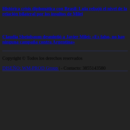
Histórica crisis diplomática con Brasil: Lula rebajó el nivel de la
relación bilateral por los insultos de Milei
Claudia Sheinbaum desmintió a Javier Milei: «Es falso, no hay
ninguna campaña contra Argentina»
Copyright © Todos los derechos reservados
DISEÑO: WM-PROD Group
|
- Contacto: 3855143580