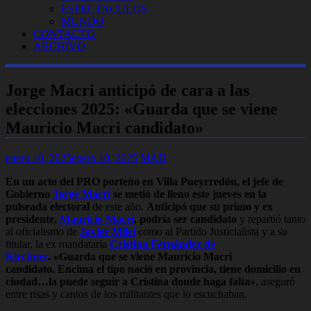
ESPECTACULOS
MUNDO
CONTACTO
ARCHIVO
Jorge Macri anticipó de cara a las
elecciones 2025: «Guarda que se viene
Mauricio Macri candidato»
enero 10, 2025
enero 10, 2025
MAD
En un acto del PRO porteño en Villa Pueyrredón, el jefe de
Gobierno
Jorge Macri
se metió de lleno este jueves en la
pulseada electoral
de este año.
Anticipó que su primo y ex
presidente,
Mauricio Macri
, podría ser candidato
y repartió tanto
al oficialismo de
Javier Milei
como al Partido Justicialista y a su
titular, la ex mandataria
Cristina Fernández de
Kirchner
.
«Guarda que se viene Mauricio Macri
candidato. Encima el tipo nació en provincia, tiene domicilio en
ciudad…la puede seguir a Cristina donde haga falta»
, aseguró
entre risas y cantos de los militantes que lo escuchaban.