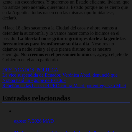
gente, sin escondernos. Y queremos un Estado eficiente, liviano, que
no asfixie pero además, queremos al Estado porque no es cierto que
en la Argentina todos nacen con las mismas oportunidades»,
declaró.
«Hace 18 años sacamos a la Ciudad del caos y ahora vamos a
defender la autonomía, y lo vamos hacer como lo hicimos en el
pasado.
La libertad no es gritar o gruñir, es darle a la gente las
herramientas para transformar su día a día
. Nosotros no
dejamos a nadie atrás y el que piensa distinto no es nuestro
enemigo.
No creemos en el pensamiento único
«, agregó el jefe de
Gobierno en el acto partidario.
DESTACADOS
,
POLITICA
Navegación
La vice suspendida de Ecuador, Verónica Abad, denunció que
Noboa hará un «golpe de Estado»
de
Rebelión en las bases del PRO contra Macri por entregarse a Milei
entradas
Entradas relacionadas
agosto 7, 2026
MAD