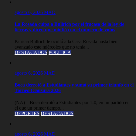
agosto 6, 2026
MAD
La Rosada culpa a Bullrich por el fracaso de la ley de
tierras y dicen que mintió con el número de votos
Patricia Bullrich le ocultó a la Casa Rosada hasta bien
avanzado este miércoles que no tenía...
DESTACADOS
POLITICA
agosto 6, 2026
MAD
Boca derrotó a Estudiantes y sumó su primer triunfo en el
Torneo Clausura 2026
(NA) – Boca derrotó a Estudiantes por 1-0, en un partido en
el que un primer tiempo...
DEPORTES
DESTACADOS
agosto 6, 2026
MAD