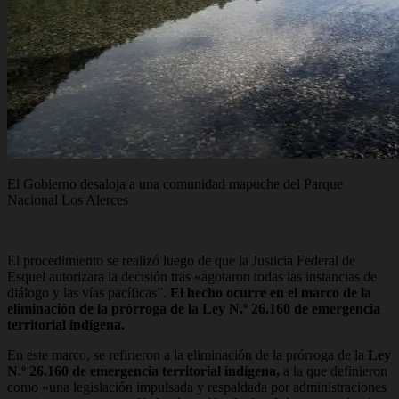
El Gobierno desaloja a una comunidad mapuche del Parque
Nacional Los Alerces
El procedimiento se realizó luego de que la Justicia Federal de
Esquel autorizara la decisión tras «agotaron todas las instancias de
diálogo y las vías pacíficas”.
El hecho ocurre en el marco de la
eliminación de la prórroga de la Ley N.º 26.160 de emergencia
territorial indígena.
En este marco, se refirieron a la eliminación de la prórroga de la
Ley
N.º 26.160 de emergencia territorial indígena,
a la que definieron
como «una legislación impulsada y respaldada por administraciones