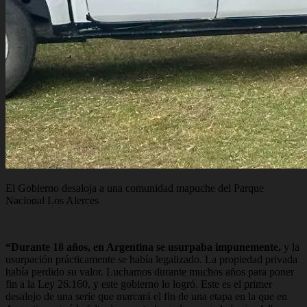
El Gobierno desaloja a una comunidad mapuche del Parque
Nacional Los Alerces
“Durante 18 años, en Argentina se usurpaba impunemente,
y la
usurpación prácticamente se había legalizado. La propiedad privada
había perdido su valor. Luchamos durante muchos años para poner
fin a la Ley 26.160, y este gobierno lo logró. Este es el primer
desalojo de una serie que marcará el fin de una etapa en la que en