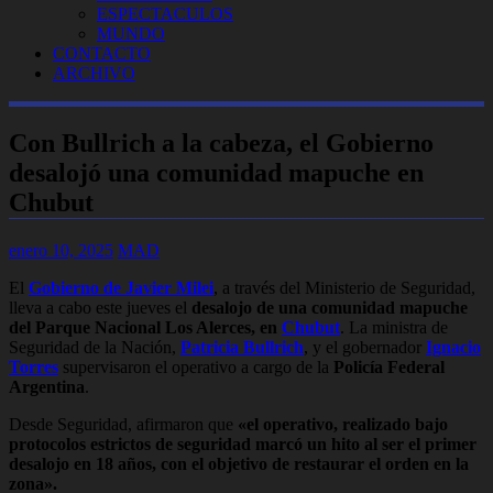
ESPECTACULOS
MUNDO
CONTACTO
ARCHIVO
Con Bullrich a la cabeza, el Gobierno
desalojó una comunidad mapuche en
Chubut
enero 10, 2025
MAD
El
Gobierno de Javier Milei
, a través del Ministerio de Seguridad,
lleva a cabo este jueves el
desalojo de una comunidad mapuche
del Parque Nacional Los Alerces, en
Chubut
. La ministra de
Seguridad de la Nación,
Patricia Bullrich
, y el gobernador
Ignacio
Torres
supervisaron el operativo a cargo de la
Policía Federal
Argentina
.
Desde Seguridad, afirmaron que
«el operativo, realizado bajo
protocolos estrictos de seguridad marcó un hito al ser el primer
desalojo en 18 años, con el objetivo de restaurar el orden en la
zona».