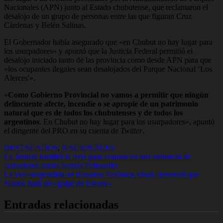
Nacionales (APN) junto al Estado chubutense, que reclamaron el
desalojo de un grupo de personas entre las que figuran Cruz
Cárdenas y Belén Salinas.
El Gobernador había asegurado que «en Chubut no hay lugar para
los usurpadores» y apuntó que la Justicia Federal permitió el
desalojo iniciado tanto de las provincia como desde APN para que
«los ocupantes ilegales sean desalojados del Parque Nacional ‘Los
Alerces'».
«
Como Gobierno Provincial no vamos a permitir que ningún
delincuente afecte, incendie o se apropie de un patrimonio
natural que es de todos los chubutenses y de todos los
argentinos
. En Chubut no hay lugar para los usurpadores», apuntó
el dirigente del PRO en su cuenta de
Twitter
.
DESTACADOS
,
NACIONALES
Navegación
La Justicia habilitó la feria para avanzar en una denuncia de
comedores contra Sandra Pettovello
de
La vice suspendida de Ecuador, Verónica Abad, denunció que
entradas
Noboa hará un «golpe de Estado»
Entradas relacionadas