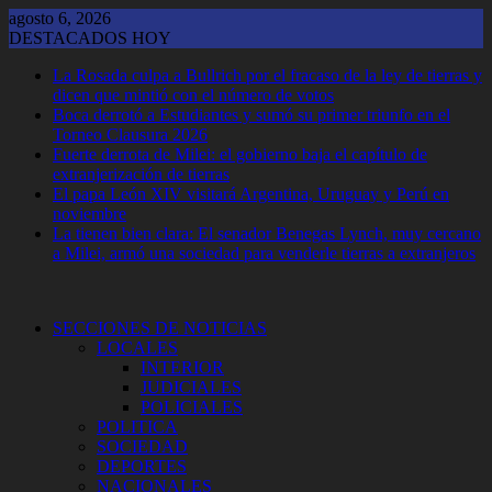
Saltar
agosto 6, 2026
al
DESTACADOS HOY
contenido
La Rosada culpa a Bullrich por el fracaso de la ley de tierras y
dicen que mintió con el número de votos
Boca derrotó a Estudiantes y sumó su primer triunfo en el
Torneo Clausura 2026
Fuerte derrota de Milei: el gobierno baja el capítulo de
extranjerización de tierras
El papa León XIV visitará Argentina, Uruguay y Perú en
noviembre
La tienen bien clara: El senador Benegas Lynch, muy cercano
a Milei, armó una sociedad para venderle tierras a extranjeros
SECCIONES DE NOTICIAS
LOCALES
INTERIOR
JUDICIALES
POLICIALES
POLITICA
SOCIEDAD
DEPORTES
NACIONALES