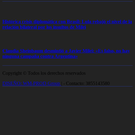
Histórica crisis diplomática con Brasil: Lula rebajó el nivel de la
relación bilateral por los insultos de Milei
Claudia Sheinbaum desmintió a Javier Milei: «Es falso, no hay
ninguna campaña contra Argentina»
Copyright © Todos los derechos reservados
DISEÑO: WM-PROD Group
|
- Contacto: 3855143580