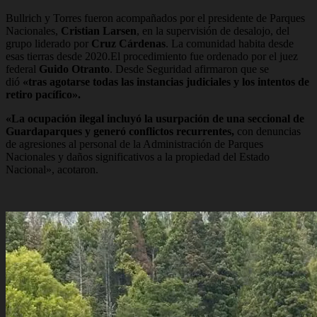
Bullrich y Torres fueron acompañados por el presidente de Parques
Nacionales,
Cristian Larsen
, en la supervisión de desalojo, del
grupo liderado por
Cruz Cárdenas
. La comunidad habita desde
esas tierras desde 2020.El procedimiento fue ordenado por el juez
federal
Guido Otranto
. Desde Seguridad afirmaron que se
dió
«tras agotarse todas las instancias judiciales y los intentos de
retiro pacífico».
«La ocupación ilegal incluyó la usurpación de una seccional de
Guardaparques y generó conflictos recurrentes,
con denuncias
de agresiones al personal de la Administración de Parques
Nacionales y daños significativos a la propiedad del Estado
Nacional», acotaron.