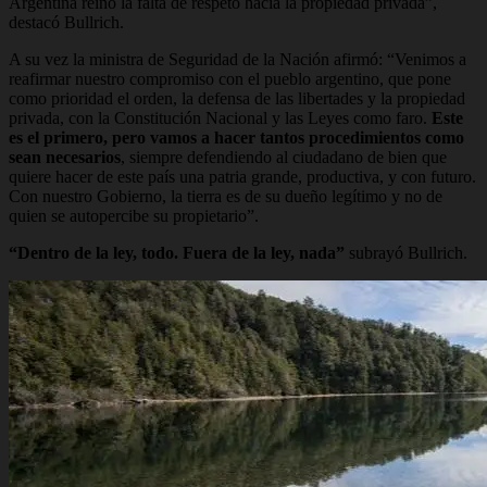
Argentina reinó la falta de respeto hacia la propiedad privada”,
destacó Bullrich.
A su vez la ministra de Seguridad de la Nación afirmó: “Venimos a
reafirmar nuestro compromiso con el pueblo argentino, que pone
como prioridad el orden, la defensa de las libertades y la propiedad
privada, con la Constitución Nacional y las Leyes como faro.
Este
es el primero, pero vamos a hacer tantos procedimientos como
sean necesarios
, siempre defendiendo al ciudadano de bien que
quiere hacer de este país una patria grande, productiva, y con futuro.
Con nuestro Gobierno, la tierra es de su dueño legítimo y no de
quien se autopercibe su propietario”.
“Dentro de la ley, todo. Fuera de la ley, nada”
subrayó Bullrich.