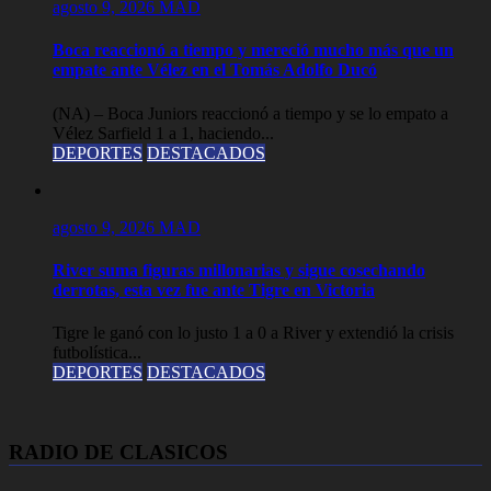
agosto 9, 2026
MAD
Boca reaccionó a tiempo y mereció mucho más que un
empate ante Vélez en el Tomás Adolfo Ducó
(NA) – Boca Juniors reaccionó a tiempo y se lo empato a
Vélez Sarfield 1 a 1, haciendo...
DEPORTES
DESTACADOS
agosto 9, 2026
MAD
River suma figuras millonarias y sigue cosechando
derrotas, esta vez fue ante Tigre en Victoria
Tigre le ganó con lo justo 1 a 0 a River y extendió la crisis
futbolística...
DEPORTES
DESTACADOS
RADIO DE CLASICOS