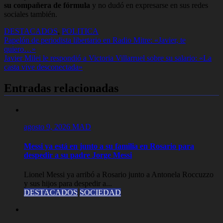
su compañera de fórmula
y no dudó en expresarse en sus redes
sociales también.
DESTACADOS
,
POLITICA
Navegación
Papelón de periodista libertario en Radio Mitre: «Javier, te
quiero…»
de
Javier Milei le respondió a Victoria Villarruel sobre su salario: «La
entradas
casta vive desconectada»
Entradas relacionadas
agosto 9, 2026
MAD
Messi ya está en junto a su familia en Rosario para
despedir a su padre Jorge Messi
Lionel Messi ya arribó a Rosario junto a Antonela Roccuzzo
y sus hijos para despedir a...
DESTACADOS
SOCIEDAD