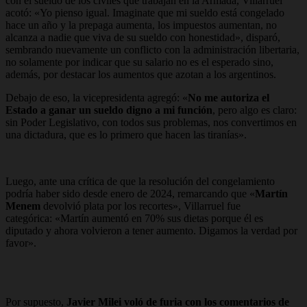
con el sueldo de los civiles que trabajan en la Armada, Villarruel
acotó:
«Yo pienso igual. Imaginate que mi sueldo está congelado
hace un año y la prepaga aumenta, los impuestos aumentan, no
alcanza a nadie que viva de su sueldo con honestidad»
, disparó,
sembrando nuevamente un conflicto con la administración libertaria,
no solamente por indicar que su salario no es el esperado sino,
además, por destacar los aumentos que azotan a los argentinos.
Debajo de eso, la vicepresidenta agregó: «
No me autoriza el
Estado a ganar un sueldo digno a mi función
, pero algo es claro:
sin Poder Legislativo, con todos sus problemas, nos convertimos en
una dictadura, que es lo primero que hacen las tiranías».
Luego, ante una crítica de que la resolución del congelamiento
podría haber sido desde enero de 2024, remarcando que «
Martín
Menem
devolvió plata por los recortes», Villarruel fue
categórica:
«Martín aumentó en 70% sus dietas porque él es
diputado y ahora volvieron a tener aumento. Digamos la verdad por
favor».
Por supuesto,
Javier Milei voló de furia con los comentarios de