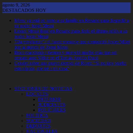
Saltar
agosto 9, 2026
al
DESTACADOS HOY
contenido
Messi ya está en junto a su familia en Rosario para despedir a
su padre Jorge Messi
Lionel Messi llegó en Rosario para darle el último adiós a su
padre Jorge Messi
"Da vergüenza": el fuerte mensaje que compartió Javier Milei
por la muerte de Jorge Messi
Boca reaccionó a tiempo y mereció mucho más que un
empate ante Vélez en el Tomás Adolfo Ducó
Coudet sobre una nueva derrota de River: “Si no doy vuelta
esto rápido, me iré a mi casa”
SECCIONES DE NOTICIAS
LOCALES
INTERIOR
JUDICIALES
POLICIALES
POLITICA
SOCIEDAD
DEPORTES
NACIONALES