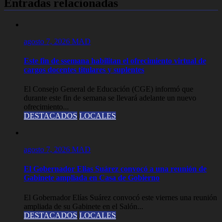
Entradas relacionadas
agosto 7, 2026
MAD
Este fin de ssemana habilitan el ofrecimiento virtual de
cargos docentes titulares y suplentes
El Consejo General de Educación (CGE) informó que
durante este fin de semana se llevará adelante un nuevo
ofrecimiento...
DESTACADOS
LOCALES
agosto 7, 2026
MAD
El Gobernador Elias Suárez convocó a una reunión de
Gabinete ampliada en Casa de Gobierno
El Gobernador Elías Suárez convocó este viernes una reunión
ampliada de su Gabinete en el Salón...
DESTACADOS
LOCALES