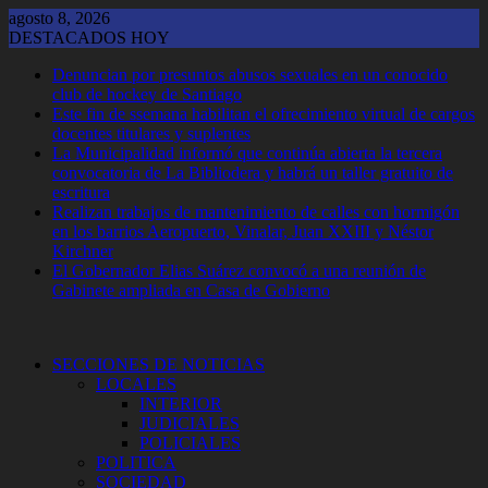
Saltar
agosto 8, 2026
al
DESTACADOS HOY
contenido
Denuncian por presuntos abusos sexuales en un conocido
club de hockey de Santiago
Este fin de ssemana habilitan el ofrecimiento virtual de cargos
docentes titulares y suplentes
La Municipalidad informó que continúa abierta la tercera
convocatoria de La Bibliodera y habrá un taller gratuito de
escritura
Realizan trabajos de mantenimiento de calles con hormigón
en los barrios Aeropuerto, Vinalar, Juan XXIII y Néstor
Kirchner
El Gobernador Elias Suárez convocó a una reunión de
Gabinete ampliada en Casa de Gobierno
SECCIONES DE NOTICIAS
LOCALES
INTERIOR
JUDICIALES
POLICIALES
POLITICA
SOCIEDAD