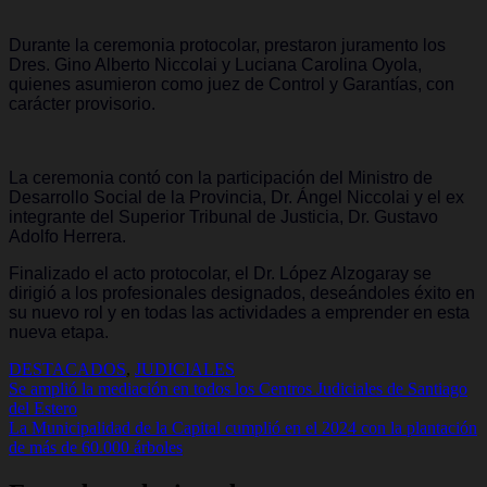
Durante la ceremonia protocolar, prestaron juramento los
Dres. Gino Alberto Niccolai y Luciana Carolina Oyola,
quienes asumieron como juez de Control y Garantías, con
carácter provisorio.
La ceremonia contó con la participación del Ministro de
Desarrollo Social de la Provincia, Dr. Ángel Niccolai y el ex
integrante del Superior Tribunal de Justicia, Dr. Gustavo
Adolfo Herrera.
Finalizado el acto protocolar, el Dr. López Alzogaray se
dirigió a los profesionales designados, deseándoles éxito en
su nuevo rol y en todas las actividades a emprender en esta
nueva etapa.
DESTACADOS
,
JUDICIALES
Navegación
Se amplió la mediación en todos los Centros Judiciales de Santiago
del Estero
de
La Municipalidad de la Capital cumplió en el 2024 con la plantación
entradas
de más de 60.000 árboles