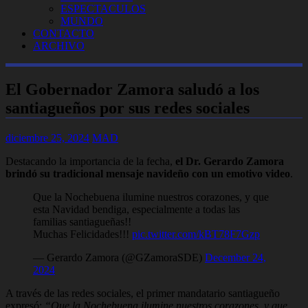
ESPECTACULOS
MUNDO
CONTACTO
ARCHIVO
El Gobernador Zamora saludó a los
santiagueños por sus redes sociales
diciembre 25, 2024
MAD
Destacando la importancia de la fecha,
el Dr. Gerardo Zamora
brindó su tradicional mensaje navideño con un emotivo video
.
Que la Nochebuena ilumine nuestros corazones, y que
esta Navidad bendiga, especialmente a todas las
familias santiagueñas!!
Muchas Felicidades!!!
pic.twitter.com/kBT78F7Gzp
— Gerardo Zamora (@GZamoraSDE)
December 24,
2024
A través de las redes sociales, el primer mandatario santiagueño
expresó:
“Que la Nochebuena ilumine nuestros corazones, y que