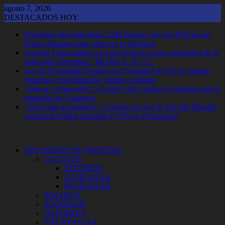
Saltar
agosto 7, 2026
al
DESTACADOS HOY
contenido
Represión descontrolada: 1500 heridos por una Policía que
llegó a disparar entre autos en el Obelisco
Claudio Tapia ratificó a Lionel Scaloni como entrenador de la
Selección Argentina: "Mi plan A, B y C"
Ley de Propiedad Privada en el Senado EN VIVO: debate,
votación y movilización, minuto a minuto
"Que se vayan todos": el canto viral contra el Gobierno tras la
represión en Congreso
"¡Nos tiran a nosotros!": el relato en vivo de Nicolás Munafó
cuando la Policía reprimió a C5N en elCongreso
SECCIONES DE NOTICIAS
LOCALES
INTERIOR
JUDICIALES
POLICIALES
POLITICA
SOCIEDAD
DEPORTES
NACIONALES