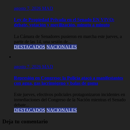
agosto 7, 2026
MAD
Ley de Propiedad Privada en el Senado EN VIVO:
debate, votación y movilización, minuto a minuto
La Cámara de Senadores pusieron en marcha este jueves, a
partir de las 14, una sesión de...
DESTACADOS
NACIONALES
agosto 7, 2026
MAD
Represión en Congreso: la Policía atacó a manifestantes
con agua, gas lacrimógeno y balas de goma
Este jueves, efectivos policiales protagonizaron incidentes en
inmediaciones del Congreso de la Nación mientras el Senado
debate...
DESTACADOS
NACIONALES
Deja tu comentario