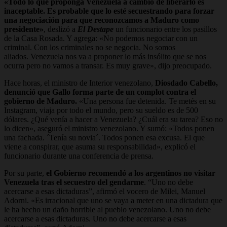
«Todo lo que proponga Venezuela a cambio de liberarlo es
inaceptable. Es probable que lo esté secuestrando para forzar
una negociación para que reconozcamos a Maduro como
presidente»
, deslizó a
El Destape
un funcionario entre los pasillos
de la Casa Rosada. Y agrega: «No podemos negociar con un
criminal. Con los criminales no se negocia. No somos
aliados. Venezuela nos va a proponer lo más insólito que se nos
ocurra pero no vamos a transar. Es muy grave», dijo preocupado.
Hace horas, el ministro de Interior venezolano,
Diosdado Cabello,
denunció que Gallo forma parte de un complot contra el
gobierno de Maduro.
«Una persona fue detenida. Te metés en su
Instagram, viaja por todo el mundo, pero su sueldo es de 500
dólares. ¿Qué venía a hacer a Venezuela? ¿Cuál era su tarea? Eso no
lo dicen», aseguró el ministro venezolano. Y sumó: «Todos ponen
una fachada. ´Tenía su novia´. Todos ponen esa excusa. El que
viene a conspirar, que asuma su responsabilidad», explicó el
funcionario durante una conferencia de prensa.
Por su parte,
el Gobierno recomendó a los argentinos no visitar
Venezuela tras el secuestro del gendarme
. “Uno no debe
acercarse a esas dictaduras”, afirmó el vocero de Milei, Manuel
Adorni. «Es irracional que uno se vaya a meter en una dictadura que
le ha hecho un daño horrible al pueblo venezolano. Uno no debe
acercarse a esas dictaduras. Uno no debe acercarse a esas