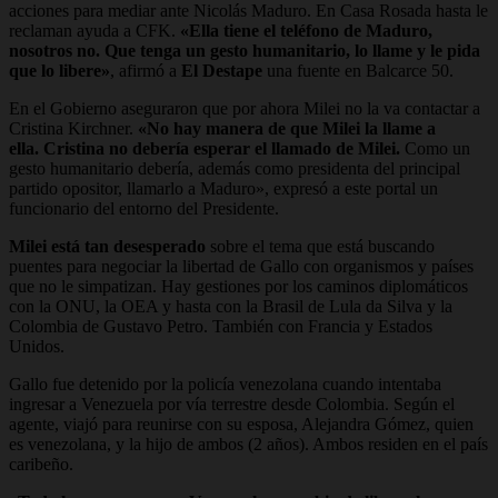
acciones para mediar ante Nicolás Maduro. En Casa Rosada hasta le
reclaman ayuda a CFK.
«Ella tiene el teléfono de Maduro,
nosotros no. Que tenga un gesto humanitario, lo llame y le pida
que lo libere»
, afirmó a
El Destape
una fuente en Balcarce 50.
En el Gobierno aseguraron que por ahora Milei no la va contactar a
Cristina Kirchner.
«No hay manera de que Milei la llame a
ella. Cristina no debería esperar el llamado de Milei.
Como un
gesto humanitario debería, además como presidenta del principal
partido opositor, llamarlo a Maduro», expresó a este portal un
funcionario del entorno del Presidente.
Milei está tan desesperado
sobre el tema que está buscando
puentes para negociar la libertad de Gallo con organismos y países
que no le simpatizan. Hay gestiones por los caminos diplomáticos
con la ONU, la OEA y hasta con la Brasil de Lula da Silva y la
Colombia de Gustavo Petro. También con Francia y Estados
Unidos.
Gallo fue detenido por la policía venezolana cuando intentaba
ingresar a Venezuela por vía terrestre desde Colombia. Según el
agente, viajó para reunirse con su esposa, Alejandra Gómez, quien
es venezolana, y la hijo de ambos (2 años). Ambos residen en el país
caribeño.