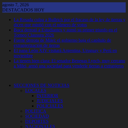
Saltar
agosto 7, 2026
al
DESTACADOS HOY
contenido
La Rosada culpa a Bullrich por el fracaso de la ley de tierras y
dicen que mintió con el número de votos
Boca derrotó a Estudiantes y sumó su primer triunfo en el
Torneo Clausura 2026
Fuerte derrota de Milei: el gobierno baja el capítulo de
extranjerización de tierras
El papa León XIV visitará Argentina, Uruguay y Perú en
noviembre
La tienen bien clara: El senador Benegas Lynch, muy cercano
a Milei, armó una sociedad para venderle tierras a extranjeros
SECCIONES DE NOTICIAS
LOCALES
INTERIOR
JUDICIALES
POLICIALES
POLITICA
SOCIEDAD
DEPORTES
NACIONALES