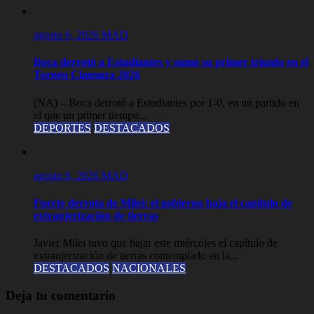
agosto 6, 2026
MAD
Boca derrotó a Estudiantes y sumó su primer triunfo en el
Torneo Clausura 2026
(NA) – Boca derrotó a Estudiantes por 1-0, en un partido en
el que un primer tiempo...
DEPORTES
DESTACADOS
agosto 6, 2026
MAD
Fuerte derrota de Milei: el gobierno baja el capítulo de
extranjerización de tierras
Javier Milei tuvo que bajar este miércoles el capítulo de
extranjerización de tierras contemplado en la...
DESTACADOS
NACIONALES
Deja tu comentario