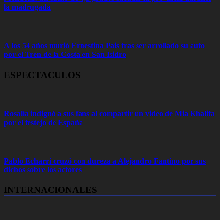
la madrugada
A los 54 años murió Ernestina Pais tras ser arrollado su auto
por el Tren de la Costa en San Isidro
ESPECTACULOS
Rosalía indignó a sus fans al compartir un video de Mia Khalifa
por el festejo de España
Pablo Echarri cruzó con dureza a Alejandro Fantino por sus
dichos sobre los actores
INTERNACIONALES