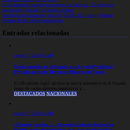
Navegación
El Gobernador inauguró un puente en Salavina, 20 cudras de
pavimento y entregó viviendas sociales
de
Apostadores tucumanos ganan $ 50.000.000 con el el Primer
entradas
Premio de la Lotería Santiagueña
Entradas relacionadas
agosto 7, 2026
MAD
Media sanción en el Senado a la Ley de Propiedad
Privada, pero sin Tierras ni Manejo del Fuego
El oficialismo logró aprobar la nueva normativa en el Senado,
luego de varias derrotas legislativas y...
DESTACADOS
NACIONALES
agosto 7, 2026
MAD
«El corte y pegue…»: Gerardo Zamora destapó un
insólito error de redacción en la Ley de Propiedad