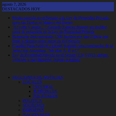
Saltar
agosto 7, 2026
al
DESTACADOS HOY
contenido
Media sanción en el Senado a la Ley de Propiedad Privada,
pero sin Tierras ni Manejo del Fuego
"El corte y pegue...": Gerardo Zamora destapó un insólito
error de redacción en la Ley de Propiedad Privada
Represión descontrolada: 1500 heridos por una Policía que
llegó a disparar entre autos en el Obelisco
Claudio Tapia ratificó a Lionel Scaloni como entrenador de la
Selección Argentina: "Mi plan A, B y C"
Ley de Propiedad Privada en el Senado EN VIVO: debate,
votación y movilización, minuto a minuto
SECCIONES DE NOTICIAS
LOCALES
INTERIOR
JUDICIALES
POLICIALES
POLITICA
SOCIEDAD
DEPORTES
NACIONALES