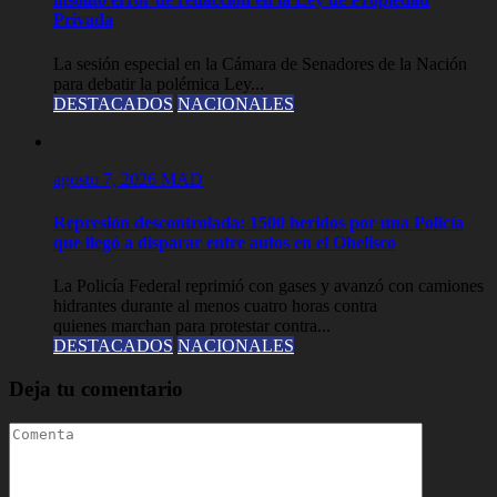
Privada
La sesión especial en la Cámara de Senadores de la Nación
para debatir la polémica Ley...
DESTACADOS
NACIONALES
agosto 7, 2026
MAD
Represión descontrolada: 1500 heridos por una Policía
que llegó a disparar entre autos en el Obelisco
La Policía Federal reprimió con gases y avanzó con camiones
hidrantes durante al menos cuatro horas contra
quienes marchan para protestar contra...
DESTACADOS
NACIONALES
Deja tu comentario