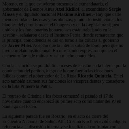
Moreno, en la que estuvieron presentes la exmandataria, el
gobernador de Buenos Aires
Axel Kicillof,
el excandidato
Sergio
Massa
y el diputado nacional
Máximo Kirchner
.
«Hay que darle
menos entidad a las risas y los abrazos, y mirar lo institucional: los
bloques del peronismo en el Congreso y en la Legislatura siguen
unidos
y los funcionarios bonaerenses están trabajando en la
gestión», señalaron desde el Instituto Patria, donde remarcaron que
la principal coincidencia se dio en torno a las críticas al gobierno
de
Javier Milei
. Aceptan que la interna subió de tono, pero que no
tuvo correlato institucional. En otro bando expresaron que en el
encuentro fue «de rutina» y «sin mucho contenido».
Con la asunción se pondrá fin a meses de tensión en la interna por la
conducción del partido, luego de lo que fueron las elecciones
fallidas contra el gobernador de La Rioja
Ricardo Quintela.
En el
acto
también asumen sus funciones los vicepresidentes y consejeros
de la lista Primero la Patria.
El regreso de Cristina a los focos comenzó el pasado el 17 de
noviembre cuando encabezó su primer acto como titular del PJ en
Santiago del Estero.
La siguiente parada fue en Rosario, en el acto de cierre del
Encuentro Nacional de Salud. Allí, Cristina Kirchner evitó cualquier
referencia a la discusión interna y
se focalizó en confrontar con la