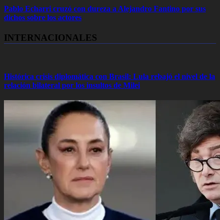
Pablo Echarri cruzó con dureza a Alejandro Fantino por sus
dichos sobre los actores
INTERNACIONALES
Histórica crisis diplomática con Brasil: Lula rebajó el nivel de la
relación bilateral por los insultos de Milei