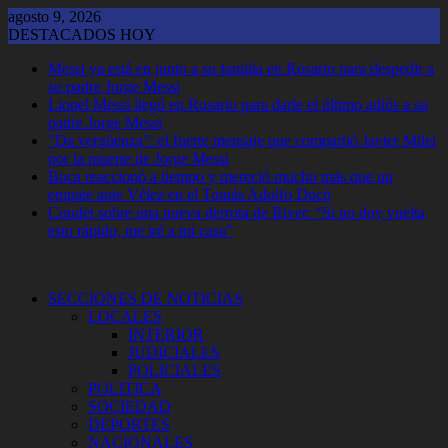
Saltar
agosto 9, 2026
al
DESTACADOS HOY
contenido
Messi ya está en junto a su familia en Rosario para despedir a
su padre Jorge Messi
Lionel Messi llegó en Rosario para darle el último adiós a su
padre Jorge Messi
"Da vergüenza": el fuerte mensaje que compartió Javier Milei
por la muerte de Jorge Messi
Boca reaccionó a tiempo y mereció mucho más que un
empate ante Vélez en el Tomás Adolfo Ducó
Coudet sobre una nueva derrota de River: “Si no doy vuelta
esto rápido, me iré a mi casa”
SECCIONES DE NOTICIAS
LOCALES
INTERIOR
JUDICIALES
POLICIALES
POLITICA
SOCIEDAD
DEPORTES
NACIONALES