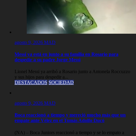
agosto 9, 2026
MAD
Messi ya está en junto a su familia en Rosario para
despedir a su padre Jorge Messi
Lionel Messi ya arribó a Rosario junto a Antonela Roccuzzo
y sus hijos para despedir a...
DESTACADOS
SOCIEDAD
agosto 9, 2026
MAD
Boca reaccionó a tiempo y mereció mucho más que un
empate ante Vélez en el Tomás Adolfo Ducó
(NA) – Boca Juniors reaccionó a tiempo y se lo empato a