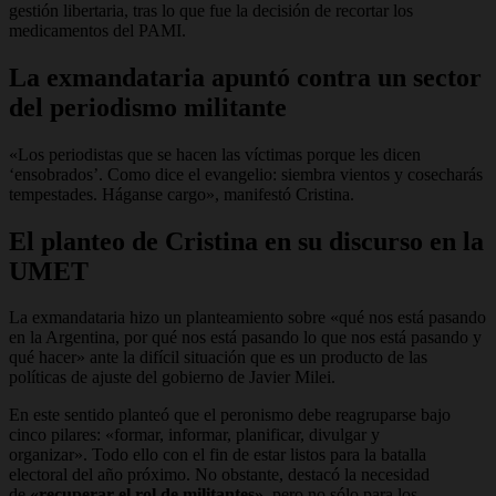
gestión libertaria, tras lo que fue la decisión de recortar los
medicamentos del PAMI
.
La exmandataria apuntó contra un sector
del periodismo militante
«Los periodistas que se hacen las víctimas porque les dicen
‘ensobrados’. Como dice el evangelio: siembra vientos y cosecharás
tempestades. Háganse cargo», manifestó Cristina.
El planteo de Cristina en su discurso en la
UMET
La exmandataria hizo un planteamiento sobre «qué nos está pasando
en la Argentina, por qué nos está pasando lo que nos está pasando y
qué hacer» ante la difícil situación que es un producto de las
políticas de ajuste del gobierno de Javier Milei.
En este sentido planteó que el peronismo debe reagruparse bajo
cinco pilares:
«formar, informar, planificar, divulgar y
organizar».
Todo ello con el fin de estar listos para la batalla
electoral del año próximo. No obstante, destacó la necesidad
de
«recuperar el rol de militantes»
, pero no sólo para los