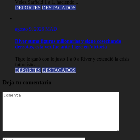
Vélez Sarfield 1 a 1, haciendo...
DEPORTES
DESTACADOS
agosto 9, 2026
MAD
River suma figuras millonarias y sigue cosechando
derrotas, esta vez fue ante Tigre en Victoria
Tigre le ganó con lo justo 1 a 0 a River y extendió la crisis
futbolística...
DEPORTES
DESTACADOS
Deja tu comentario