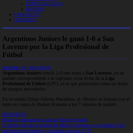
ESPECTACULOS
MUNDO
CONTACTO
ARCHIVO
Argentinos Juniors le ganó 1-0 a San
Lorenzo por la Liga Profesional de
Fútbol
diciembre 10, 2024
MAD
Argentinos Juniors
venció 1-0 este lunes a
San Lorenzo
, en un
partido correspondiente a la vigésimo sexta fecha de la
Liga
Profesional
de Fútbol
(LPF), en lo que presentaba como un duelo
de equipos necesitados.
En el estadio Diego Alberto Maradona, el «Bicho» se impuso con el
tanto en contra de Jhohan Romaña a los 7 minutos de partido.
DEPORTES
Navegación
Murió el exdiputado nacional Héctor Recalde
El primer año de la gestión de Milei en números: se perdieron 261
de
mil puestos de trabajo y el salario cayó un 3,7%