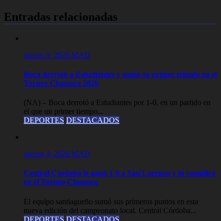
entradas
Entradas relacionadas
agosto 6, 2026
MAD
Boca derrotó a Estudiantes y sumó su primer triunfo en el
Torneo Clausura 2026
(NA) – Boca derrotó a Estudiantes por 1-0, en un partido en
el que un primer tiempo...
DEPORTES
DESTACADOS
agosto 4, 2026
MAD
Central Córdoba le ganó 1-0 a San Lorenzo y lo complicó
en el Torneo Clausura
El equipo santiagueño sumó sus primeros puntos en esta
nueva edición del campeonato local. Central Córdoba...
DEPORTES
DESTACADOS