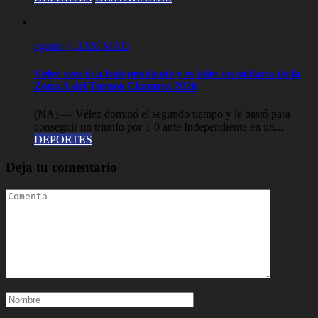
agosto 4, 2026
MAD
Vélez venció a Independiente y es líder en solitario de la
Zona A del Torneo Clausura 2026
(NA) — Vélez dominó el segundo tiempo y le bastó para
conseguir un triunfo por 1-0 ante Independiente en un...
DEPORTES
Deja tu comentario