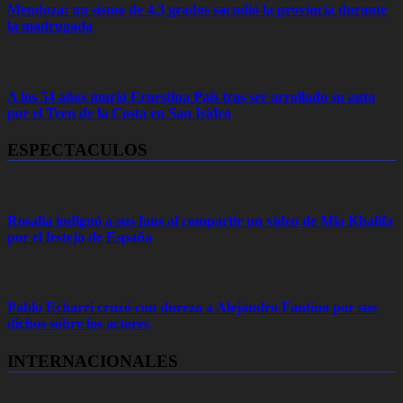
Mendoza: un sismo de 4,3 grados sacudió la provincia durante
la madrugada
A los 54 años murió Ernestina Pais tras ser arrollado su auto
por el Tren de la Costa en San Isidro
ESPECTACULOS
Rosalía indignó a sus fans al compartir un video de Mia Khalifa
por el festejo de España
Pablo Echarri cruzó con dureza a Alejandro Fantino por sus
dichos sobre los actores
INTERNACIONALES