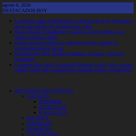
Saltar
agosto 6, 2026
al
DESTACADOS HOY
contenido
La Rosada culpa a Bullrich por el fracaso de la ley de tierras y
dicen que mintió con el número de votos
Boca derrotó a Estudiantes y sumó su primer triunfo en el
Torneo Clausura 2026
Fuerte derrota de Milei: el gobierno baja el capítulo de
extranjerización de tierras
El papa León XIV visitará Argentina, Uruguay y Perú en
noviembre
La tienen bien clara: El senador Benegas Lynch, muy cercano
a Milei, armó una sociedad para venderle tierras a extranjeros
SECCIONES DE NOTICIAS
LOCALES
INTERIOR
JUDICIALES
POLICIALES
POLITICA
SOCIEDAD
DEPORTES
NACIONALES