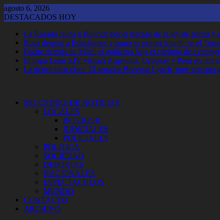
Saltar
agosto 6, 2026
al
DESTACADOS HOY
contenido
La Rosada culpa a Bullrich por el fracaso de la ley de tierras 
Boca derrotó a Estudiantes y sumó su primer triunfo en el Tor
Fuerte derrota de Milei: el gobierno baja el capítulo de extranjer
El papa León XIV visitará Argentina, Uruguay y Perú en novi
La tienen bien clara: El senador Benegas Lynch, muy cercano a 
SECCIONES DE NOTICIAS
LOCALES
INTERIOR
JUDICIALES
POLICIALES
POLITICA
SOCIEDAD
DEPORTES
NACIONALES
ESPECTACULOS
MUNDO
CONTACTO
ARCHIVO