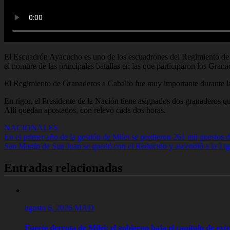
El Escuadrón Ayacucho es uno de los escuadrones del Regimiento de 
el nombre de las principales batallas en las que participaron los Grana
El Regimiento de Granaderos a Caballo fue muy importante durante la 
En rigor, el Presidente de la Nación tiene asignados dos granaderos que
Allí quedan apostados, con relevo cada dos horas.
NACIONALES
Navegación
En el primer año de la gestión de Milei se perdieron 261 mil puestos d
San Martín de San Juan se quedó con el Reducido y ascendió a la Lig
de
entradas
Entradas relacionadas
agosto 6, 2026
MAD
Fuerte derrota de Milei: el gobierno baja el capítulo de ext