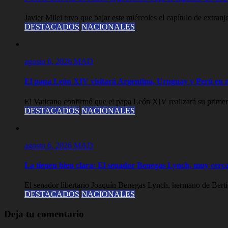
Javier Milei tuvo que bajar este miércoles el capítulo de extranj
DESTACADOS
NACIONALES
agosto 6, 2026
MAD
El papa León XIV visitará Argentina, Uruguay y Perú en
El Vaticano confirmó que el papa León XIV realizará su primer 
DESTACADOS
NACIONALES
agosto 6, 2026
MAD
La tienen bien clara: El senador Benegas Lynch, muy cerca
El senador libertario Joaquín Benegas Lynch, hermano de Bertie y
DESTACADOS
NACIONALES
Deja tu comentario