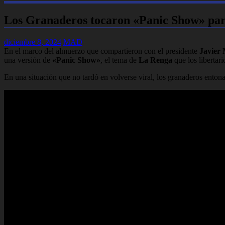
Los Granaderos tocaron «Panic Show» par
diciembre 8, 2024
MAD
En el marco del almuerzo que compartieron con el presidente
Javier 
una versión de
«Panic Show»
, el tema de
La Renga
que los libertar
En una situación que no tardó en volverse viral, los granaderos entona