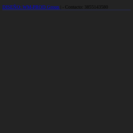
DISEÑO: WM-PROD Group
|
- Contacto: 3855143580