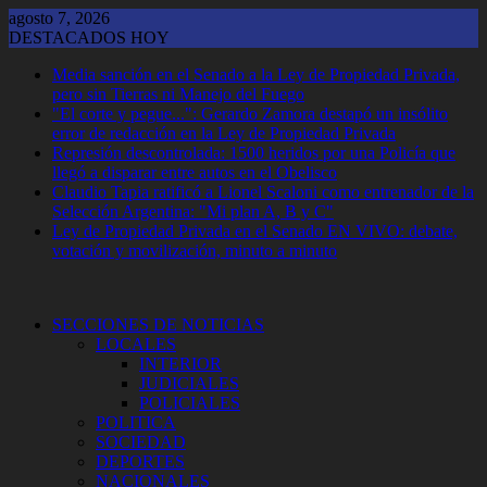
Saltar
agosto 7, 2026
al
DESTACADOS HOY
contenido
Media sanción en el Senado a la Ley de Propiedad Privada,
pero sin Tierras ni Manejo del Fuego
"El corte y pegue...": Gerardo Zamora destapó un insólito
error de redacción en la Ley de Propiedad Privada
Represión descontrolada: 1500 heridos por una Policía que
llegó a disparar entre autos en el Obelisco
Claudio Tapia ratificó a Lionel Scaloni como entrenador de la
Selección Argentina: "Mi plan A, B y C"
Ley de Propiedad Privada en el Senado EN VIVO: debate,
votación y movilización, minuto a minuto
SECCIONES DE NOTICIAS
LOCALES
INTERIOR
JUDICIALES
POLICIALES
POLITICA
SOCIEDAD
DEPORTES
NACIONALES