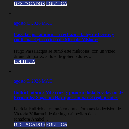
DESTACADOS
POLITICA
agosto 6, 2026
MAD
Passalacqua anunció su rechazo a la ley de tierras y
confirma el giro crítico de Milei de Misiones
Hugo Passalacqua se sumó este miércoles, con un video
difundido por X, al lote de gobernadores...
POLITICA
agosto 5, 2026
MAD
Bullrich atacó a Villarruel y puso en duda la votación de
Fernández Sagasti: «Hay que cambiar el reglamento»
Patricia Bullrich cuestionó en duros términos la decisión de
Victoria Villarruel de dar lugar al pedido de la
senadora Anabel...
DESTACADOS
POLITICA