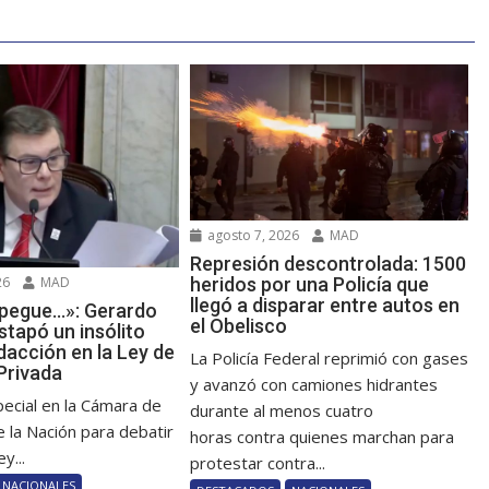
agosto 7, 2026
MAD
Represión descontrolada: 1500
heridos por una Policía que
26
MAD
llegó a disparar entre autos en
y pegue…»: Gerardo
el Obelisco
tapó un insólito
dacción en la Ley de
La Policía Federal reprimió con gases
Privada
y avanzó con camiones hidrantes
pecial en la Cámara de
durante al menos cuatro
 la Nación para debatir
horas contra quienes marchan para
y...
protestar contra...
NACIONALES