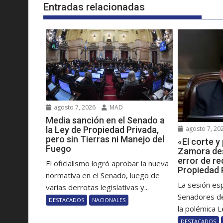
Entradas relacionadas
agosto 7, 2026
MAD
Media sanción en el Senado a
la Ley de Propiedad Privada,
agosto 7, 20
pero sin Tierras ni Manejo del
«El corte 
Fuego
Zamora des
error de re
El oficialismo logró aprobar la nueva
Propiedad 
normativa en el Senado, luego de
La sesión es
varias derrotas legislativas y...
Senadores de
DESTACADOS
NACIONALES
la polémica Le
DESTACADOS