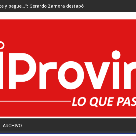
rte y pegue...": Gerardo Zamora destapó un insólito error de red
ARCHIVO