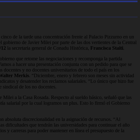
 cinco de la tarde una concentración frente al Palacio Pizzurno en un
 gobierno de Javier Milei por parte de las dos vertientes de la Central
/12
la secretaria general de Conadu Histórica,
Francisca Staiti
.
l Gobierno que retome las negociaciones y recomponga la partida
 “Vamos a hacer una presentación conjunta con un pedido para que se
s docentes y no docentes universitarios de todo el país en los
Walter Merkis
. “Diciembre, enero y febrero son meses sin actividad
dicatos y desatender los reclamos salariales. “Lo único que hizo fue
 sindical de los no docentes.
de Milei a la Casa Rosada. Respecto al sueldo básico, señaló que las
tía salarial por la cual logramos un plus. Esto lo firmó el Gobierno
n absoluta discrecionalidad en la asignación de recursos. “Al
s dificultades que tendrán las universidades para continuar el año
s y carreras para poder mantener en línea el presupuesto de la