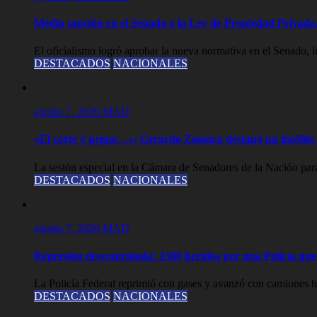
Media sanción en el Senado a la Ley de Propiedad Privada,
El oficialismo logró aprobar la nueva normativa en el Senado, lue
DESTACADOS
NACIONALES
agosto 7, 2026
MAD
«El corte y pegue…»: Gerardo Zamora destapó un insólito 
La sesión especial en la Cámara de Senadores de la Nación para
DESTACADOS
NACIONALES
agosto 7, 2026
MAD
Represión descontrolada: 1500 heridos por una Policía que l
La Policía Federal reprimió con gases y avanzó con camiones hi
DESTACADOS
NACIONALES