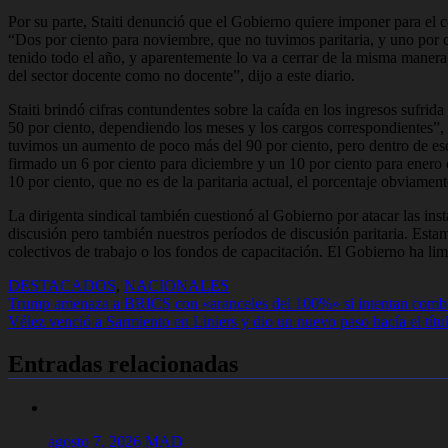
Por su parte, Staiti denunció que el Gobierno quiere imponer para el
“Dos por ciento para noviembre, que no tuvimos paritaria, y uno por ci
tenido todo el año, y aparentemente lo va a cerrar de la misma manera,
del sector docente como no docente”, dijo a este diario.
Staiti brindó cifras contundentes sobre la caída en los ingresos sufri
50 por ciento, dependiendo los meses y los cargos correspondientes”,
tuvimos un aumento de poco más del 90 por ciento, pero dentro de ese 
firmado un 6 por ciento para diciembre y un 10 por ciento para enero 
10 por ciento, que no es de la paritaria actual, el porcentaje obviament
La dirigenta sindical también cuestionó al Gobierno por atacar las insta
discusión pero también nuestros períodos de discusión paritaria. Est
colectivos de trabajo o los fondos de capacitación. El Gobierno ha limit
DESTACADOS
,
NACIONALES
Navegación
Trump amenaza a BRICS con «aranceles del 100%» si intentan combat
Vélez venció a Sarmiento en Liniers y dio un nuevo paso hacía el títu
de
entradas
Entradas relacionadas
agosto 7, 2026
MAD