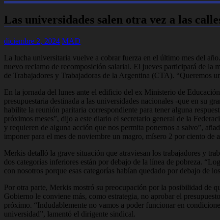
Las universidades salen otra vez a las calle
diciembre 2, 2024
MAD
La lucha universitaria vuelve a cobrar fuerza en el último mes del año
nuevo reclamo de recomposición salarial. El jueves participará de la m
de Trabajadores y Trabajadoras de la Argentina (CTA). “Queremos una 
En la jornada del lunes ante el edificio del ex Ministerio de Educació
presupuestaria destinada a las universidades nacionales -que en su gr
habilite la reunión paritaria correspondiente para tener alguna respue
próximos meses”, dijo a este diario el secretario general de la Feder
y requieren de alguna acción que nos permita ponernos a salvo”, añadi
imponer para el mes de noviembre un magro, mísero 2 por ciento de au
Merkis detalló la grave situación que atraviesan los trabajadores y tr
dos categorías inferiores están por debajo de la línea de pobreza. “Log
con nosotros porque esas categorías habían quedado por debajo de los 
Por otra parte, Merkis mostró su preocupación por la posibilidad de q
Gobierno le conviene más, como estrategia, no aprobar el presupuesto 
próximo. “Indudablemente no vamos a poder funcionar en condiciones n
universidad”, lamentó el dirigente sindical.