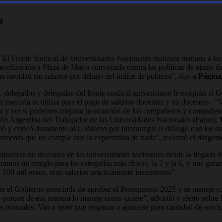
s
. El Frente Sindical de Universidades Nacionales realizará mañana a las
ovilización a Plaza de Mayo convocada contra las políticas de ajuste del
navidad sin salarios por debajo del índice de pobreza”, dijo a
Página
n, delegados y delegadas del frente sindical universitario le exigirán a
an mayoría se utiliza para el pago de salarios docentes y no docentes-.
sta y ver si podemos mejorar la situación de los compañeros y compañera
ación Argentina del Trabajador de las Universidades Nacionales (Fatun),
ó y criticó duramente al Gobierno por interrumpir el diálogo con los sin
mento que no cumple con la expectativa de nada”, reclamó el dirigente
abajadoras no docentes de las universidades nacionales desde la llegada 
ramos un arreglo para las categorías más chicas, la 7 y la 6, y una garan
500 mil pesos, eran salarios prácticamente inexistentes”.
ue el Gobierno prescinda de aprobar el Presupuesto 2025 y se maneje co
porque de esa manera lo maneja como quiere”, advirtió y alertó sobre la
ormales. Van a tener que empezar a ajustarse gran cantidad de servicio