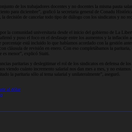
 conjunto de los trabajadores docentes y no docentes la misma pauta sal
ento para diciembre”, graficó la secretaria general de Conadu Histórica 
 la decisión de cancelar todo tipo de diálogo con los sindicatos y no rec
da por la comunidad universitaria desde el inicio del gobierno de La Lib
 afirmó y puso el foco en el desfasaje entre los aumentos y la inflació
porcentaje está incluido lo que habíamos acordado con la gestión anter
con cláusula de revisión en enero. Con eso completábamos la paritaria, 
e es menor”, explicó Staiti.
ncias paritarias y deslegitimar el rol de los sindicatos en defensa de lo
amos viendo cuánto incremento salarial nos dan mes a mes, y no estamo
ado la paritaria sólo al tema salarial y unilateralmente”, aseguró.
ir al dólar
lo