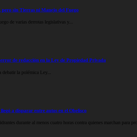
 pero sin Tierras ni Manejo del Fuego
go de varias derrotas legislativas y...
error de redacción en la Ley de Propiedad Privada
 debatir la polémica Ley...
legó a disparar entre autos en el Obelisco
drantes durante al menos cuatro horas contra quienes marchan para prot