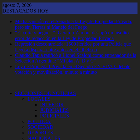
Saltar
agosto 7, 2026
al
DESTACADOS HOY
contenido
Media sanción en el Senado a la Ley de Propiedad Privada,
pero sin Tierras ni Manejo del Fuego
"El corte y pegue...": Gerardo Zamora destapó un insólito
error de redacción en la Ley de Propiedad Privada
Represión descontrolada: 1500 heridos por una Policía que
llegó a disparar entre autos en el Obelisco
Claudio Tapia ratificó a Lionel Scaloni como entrenador de la
Selección Argentina: "Mi plan A, B y C"
Ley de Propiedad Privada en el Senado EN VIVO: debate,
votación y movilización, minuto a minuto
SECCIONES DE NOTICIAS
LOCALES
INTERIOR
JUDICIALES
POLICIALES
POLITICA
SOCIEDAD
DEPORTES
NACIONALES