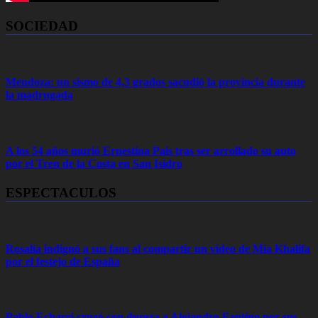
SOCIEDAD
Mendoza: un sismo de 4,3 grados sacudió la provincia durante
la madrugada
A los 54 años murió Ernestina Pais tras ser arrollado su auto
por el Tren de la Costa en San Isidro
ESPECTACULOS
Rosalía indignó a sus fans al compartir un video de Mia Khalifa
por el festejo de España
Pablo Echarri cruzó con dureza a Alejandro Fantino por sus