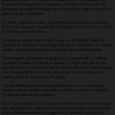
acuerdo a lo relatado por el atacante a la Policía, el mayor de los
hermanos no se habría tomado bien el reclamo y luego de agarrar un
palo, empezó a lastimarlo.
El menor, según su versión, se defendió golpeándolo con un fierro.
Fue en ese momento cuando Ricardo intentó correr a su casa y Julio
le dio otro golpe en la nuca.
El hermano mayor cayó al suelo y una vez allí recibió otros dos
fierrazos en la cabeza. Julio escapó del lugar, sin ayudar a la víctima
porque, según explicó,estaba convencido que lo había matado.
Poco después, el atacante se dirigió a la Comisaría 48° y contó lo
sucedido. Cuando los efectivos llegaron al lugar -ubicado en una
zona de difícil acceso por las fuertes lluvias del jueves-, encontraron
a la víctima tendida en el suelo, boca abajo y con heridas en la
cabeza, sobre un gran charco de sangre.
Cuando intentaron asistirlo comprobaron que ya no tenía signos
vitales y que en su mano izquierda sostenía un palo. Poco después,
los agentes detuvieron al agresor.
En el lugar trabajó la fiscal Alejandra Sobrero junto con el personal
de Criminalística y ordenó que el cuerpo del hombre sea trasladado
por los Bomberos hacia la morgue del Hospital de Añatuya, en