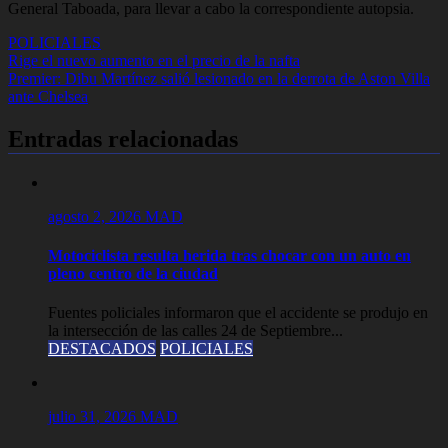
General Taboada, para llevar a cabo la correspondiente autopsia.
POLICIALES
Navegación
Rige el nuevo aumento en el precio de la nafta
Premier: Dibu Martínez salió lesionado en la derrota de Aston Villa
de
ante Chelsea
entradas
Entradas relacionadas
agosto 2, 2026
MAD
Motociclista resulta herida tras chocar con un auto en
pleno centro de la ciudad
Fuentes policiales informaron que el accidente se produjo en
la intersección de las calles 24 de Septiembre...
DESTACADOS
POLICIALES
julio 31, 2026
MAD