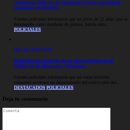
Aberrante: Policías e la Seccional Séptima acusados de
sodomizar un detenido
Fuentes policiales informaron que un joven de 21 años, que se
desempeña como ayudante de pintura, habría sido...
POLICIALES
julio 28, 2026
MAD
Impresionante incendio de un departamento en un
edificio de Av. Belgrano y Rivadavia
Fuentes policiales informaron que un voraz incendio
consumió al menos un departamento del octavo piso del...
DESTACADOS
POLICIALES
Deja tu comentario