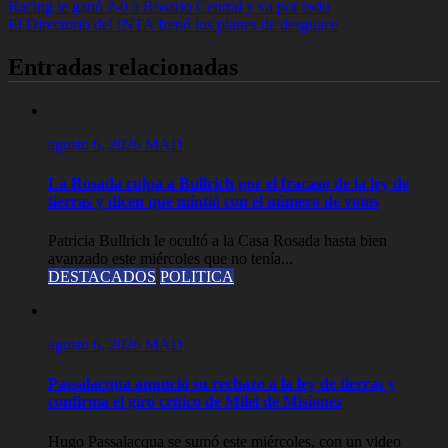
Navegación
Racing le ganó 2-0 a Rosario Central y va por todo
El Directorio del INTA frenó los planes de desguace
de
entradas
Entradas relacionadas
agosto 6, 2026
MAD
La Rosada culpa a Bullrich por el fracaso de la ley de
tierras y dicen que mintió con el número de votos
Patricia Bullrich le ocultó a la Casa Rosada hasta bien
avanzado este miércoles que no tenía...
DESTACADOS
POLITICA
agosto 6, 2026
MAD
Passalacqua anunció su rechazo a la ley de tierras y
confirma el giro crítico de Milei de Misiones
Hugo Passalacqua se sumó este miércoles, con un video