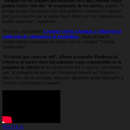
“
Después de los ataques permanentes de Lilia Lemoine hasta
podría haber sido ella” la responsable de los afiches
, añadió, “y
lo digo porque los ataques han sido públicos, entonces es alguien
que ya es expreso que le quiere hacer daño a la vice, entonces uno
podría sospechar”, manifestó.
De hecho, la diputada
Lemoine volvió a fustigar a Villarruel al
calificarla de «domadora de bombillas»
,
luego de que la
vicepresidenta apareciera en afiches con la consigna “Victoria
conducción”.
“Es obvio que viene de ahí”, afirmó el senador Paoltroni al
referirse al núcleo duro del mileismo como responsables de la
pegatina de afiches
en los alrededores del Congreso, advirtiendo
que “el triángulo de hierro del Presidente debería ser Villarruel y
Macri. Eso era de arranque, Mauricio apoyando desde diputados y
Victoria conduciendo el senado”.
POLITICA