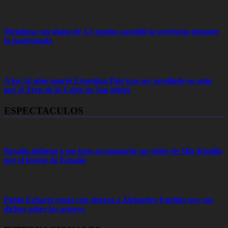
Mendoza: un sismo de 4,3 grados sacudió la provincia durante
la madrugada
A los 54 años murió Ernestina Pais tras ser arrollado su auto
por el Tren de la Costa en San Isidro
ESPECTACULOS
Rosalía indignó a sus fans al compartir un video de Mia Khalifa
por el festejo de España
Pablo Echarri cruzó con dureza a Alejandro Fantino por sus
dichos sobre los actores