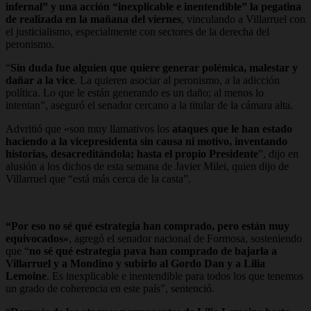
infernal” y una acción “inexplicable e inentendible” la pegatina
de realizada en la mañana del viernes
, vinculando a Villarruel con
el justicialismo, especialmente con sectores de la derecha del
peronismo.
“
Sin duda fue alguien que quiere generar polémica, malestar y
dañar a la vice
. La quieren asociar al peronismo, a la adicción
política. Lo que le están generando es un daño; al menos lo
intentan”, aseguró el senador cercano a la titular de la cámara alta.
Advritió que «son muy llamativos los
ataques que le han estado
haciendo a la vicepresidenta sin causa ni motivo, inventando
historias, desacreditándola; hasta el propio Presidente
”, dijo en
alusión a los dichos de esta semana de Javier Milei, quien dijo de
Villarruel que “está más cerca de la casta”.
“Por eso no sé qué estrategia han comprado, pero están muy
equivocados»
, agregó el senador nacional de Formosa, sosteniendo
que “
no sé qué estrategia pava han comprado de bajarla a
Villarruel y a Mondino y subirlo al Gordo Dan y a Lilia
Lemoine
. Es inexplicable e inentendible para todos los que tenemos
un grado de coherencia en este país”, sentenció.