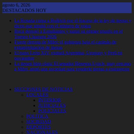
Saltar
agosto 6, 2026
al
DESTACADOS HOY
contenido
La Rosada culpa a Bullrich por el fracaso de la ley de tierras y
dicen que mintió con el número de votos
Boca derrotó a Estudiantes y sumó su primer triunfo en el
Torneo Clausura 2026
Fuerte derrota de Milei: el gobierno baja el capítulo de
extranjerización de tierras
El papa León XIV visitará Argentina, Uruguay y Perú en
noviembre
La tienen bien clara: El senador Benegas Lynch, muy cercano
a Milei, armó una sociedad para venderle tierras a extranjeros
SECCIONES DE NOTICIAS
LOCALES
INTERIOR
JUDICIALES
POLICIALES
POLITICA
SOCIEDAD
DEPORTES
NACIONALES