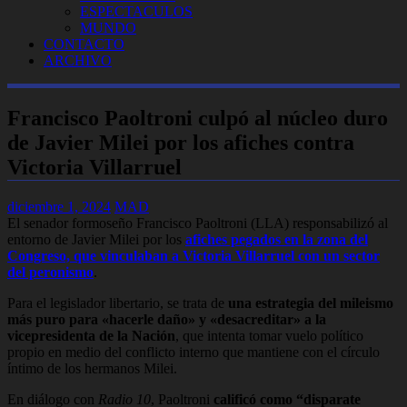
ESPECTACULOS
MUNDO
CONTACTO
ARCHIVO
Francisco Paoltroni culpó al núcleo duro
de Javier Milei por los afiches contra
Victoria Villarruel
diciembre 1, 2024
MAD
El senador formoseño Francisco Paoltroni (LLA) responsabilizó al
entorno de Javier Milei por los
afiches pegados en la zona del
Congreso, que vinculaban a Victoria Villarruel con un sector
del peronismo
.
Para el legislador libertario, se trata de
una estrategia del mileismo
más puro para «hacerle daño» y «desacreditar» a la
vicepresidenta de la Nación
, que intenta tomar vuelo político
propio en medio del conflicto interno que mantiene con el círculo
íntimo de los hermanos Milei.
En diálogo con
Radio 10
, Paoltroni
calificó como “disparate