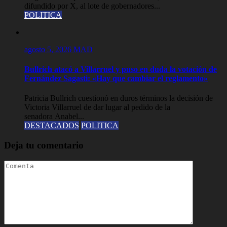
difundido por X, al lote de gobernadores...
POLITICA
agosto 5, 2026
MAD
Bullrich atacó a Villarruel y puso en duda la votación de
Fernández Sagasti: «Hay que cambiar el reglamento»
Patricia Bullrich cuestionó en duros términos la decisión de
Victoria Villarruel de dar lugar al pedido de la
senadora Anabel...
DESTACADOS
POLITICA
Deja tu comentario