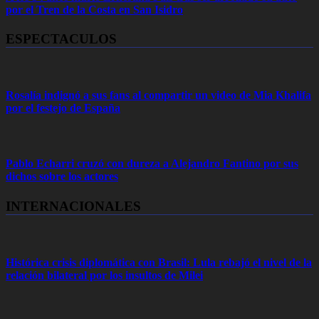
por el Tren de la Costa en San Isidro
ESPECTACULOS
Rosalía indignó a sus fans al compartir un video de Mia Khalifa
por el festejo de España
Pablo Echarri cruzó con dureza a Alejandro Fantino por sus
dichos sobre los actores
INTERNACIONALES
Histórica crisis diplomática con Brasil: Lula rebajó el nivel de la
relación bilateral por los insultos de Milei