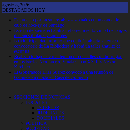
Saltar
agosto 8, 2026
al
DESTACADOS HOY
contenido
Denuncian por presuntos abusos sexuales en un conocido
club de hockey de Santiago
Este fin de ssemana habilitan el ofrecimiento virtual de cargos
docentes titulares y suplentes
La Municipalidad informó que continúa abierta la tercera
convocatoria de La Bibliodera y habrá un taller gratuito de
escritura
Realizan trabajos de mantenimiento de calles con hormigón
en los barrios Aeropuerto, Vinalar, Juan XXIII y Néstor
Kirchner
El Gobernador Elias Suárez convocó a una reunión de
Gabinete ampliada en Casa de Gobierno
SECCIONES DE NOTICIAS
LOCALES
INTERIOR
JUDICIALES
POLICIALES
POLITICA
SOCIEDAD