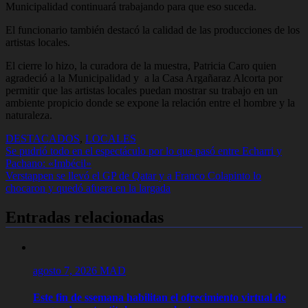
Municipalidad continuará trabajando para que eso suceda.
El funcionario también destacó la calidad de las producciones de los
artistas locales.
El cierre lo hizo, la curadora de la muestra, Patricia Caro quien
agradeció a la Municipalidad y a la Casa Argañaraz Alcorta por
permitir que las artistas locales puedan mostrar su trabajo en un
ambiente propicio donde se expone la relación entre el hombre y la
naturaleza.
DESTACADOS
,
LOCALES
Navegación
Se pudrió todo en el espectáculo por lo que pasó entre Echarri y
Pachano: «Imbécil»
de
Verstappen se llevó el GP de Qatar y a Franco Colapinto lo
entradas
chocaron y quedó afuera en la largada
Entradas relacionadas
agosto 7, 2026
MAD
Este fin de ssemana habilitan el ofrecimiento virtual de