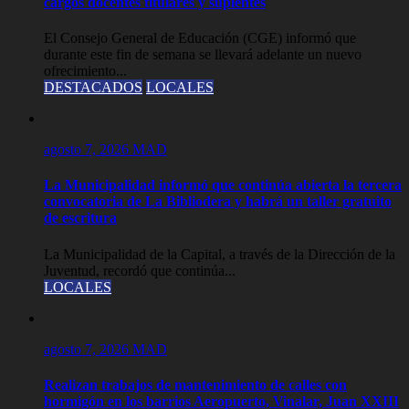
cargos docentes titulares y suplentes
El Consejo General de Educación (CGE) informó que
durante este fin de semana se llevará adelante un nuevo
ofrecimiento...
DESTACADOS
LOCALES
agosto 7, 2026
MAD
La Municipalidad informó que continúa abierta la tercera
convocatoria de La Bibliodera y habrá un taller gratuito
de escritura
La Municipalidad de la Capital, a través de la Dirección de la
Juventud, recordó que continúa...
LOCALES
agosto 7, 2026
MAD
Realizan trabajos de mantenimiento de calles con
hormigón en los barrios Aeropuerto, Vinalar, Juan XXIII